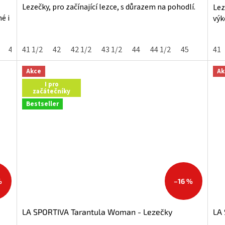
5,0
5,0
Lezečky, pro začínající lezce, s důrazem na pohodlí.
Lez
z
z
é i
výk
5
5
hvězdiček.
hvě
41
41 1/2
41 1/2
42
42 1/2
42 1/2
43
43 1/2
43 1/2
44
44
44 1/2
45
41
Akce
Ak
I pro
začátečníky
Bestseller
%
–16 %
LA SPORTIVA Tarantula Woman - Lezečky
LA 