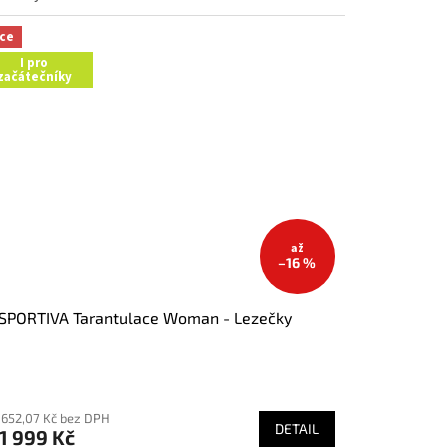
ce
I pro
začátečníky
až
–16 %
SPORTIVA Tarantulace Woman - Lezečky
ůměrné
nocení
1 652,07 Kč bez DPH
duktu
DETAIL
1 999 Kč