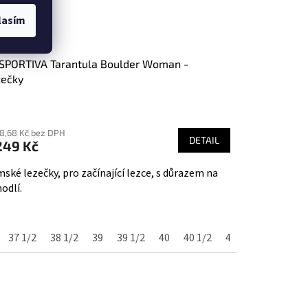
lasím
SPORTIVA Tarantula Boulder Woman -
zečky
ůměrné
nocení
58,68 Kč bez DPH
duktu
DETAIL
249 Kč
ské lezečky, pro začínající lezce, s důrazem na
odlí.
zdiček.
37 1/2
38 1/2
39
39 1/2
40
40 1/2
41
41 1/2
42