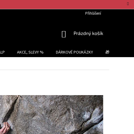
Přihlášení
NÁKUPNÍ
Prázdný košík
KOŠÍK
ALP
AKCE, SLEVY %
DÁRKOVÉ POUKÁZKY
🎁 TIPY NA DÁR