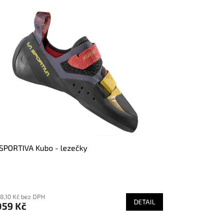
SPORTIVA Kubo - lezečky
ůměrné
nocení
28,10 Kč bez DPH
duktu
DETAIL
059 Kč