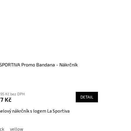
SPORTIVA Promo Bandana - Nákrčník
ůměrné
nocení
,95 Kč bez DPH
duktu
DETAIL
7 Kč
elový nákrčník s logem La Sportiva
zdiček.
ck
0
40 1/2
yellow
41