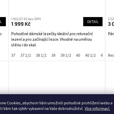
Průměrné
hodnocení
1 652,07 Kč bez DPH
2 5
produktu
L
DETAIL
1 999 Kč
3 
je
4,4
o
Pohodlné dámské lezečky ideální pro rekreační
Pán
z
lezení a pro začínající lezce. Vhodné na umělou
5
stěnu i do skal.
hvězdiček.
37
37 1/2
38 1/2
39
39 1/2
40
40 1/2
41
Re
41
áme Cookies, abychom Vám
umožnili pohodlné prohlížení webu a
li Vám tak výběr vybavení na Vaše dobrodružství.
Více informací.