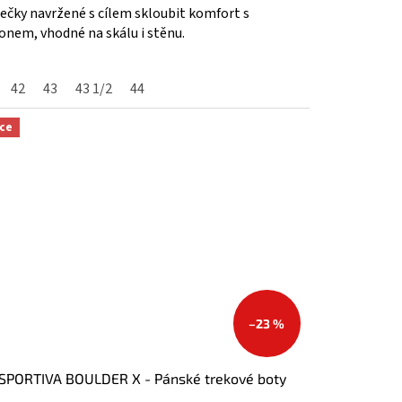
ečky navržené s cílem skloubit komfort s
onem, vhodné na skálu i stěnu.
zdiček.
42
43
43 1/2
44
ce
–23 %
SPORTIVA BOULDER X - Pánské trekové boty