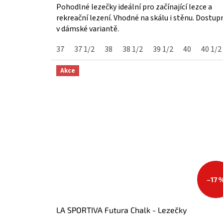
4,3
Pohodlné lezečky ideální pro začínající lezce a
z
rekreační lezení. Vhodné na skálu i stěnu. Dostupn
5
v dámské variantě.
hvězdiček.
37
37 1/2
38
38 1/2
39 1/2
40
40 1/2
Akce
–17 
LA SPORTIVA Futura Chalk - Lezečky