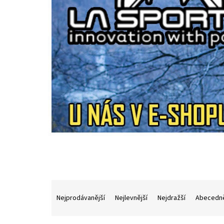
Ř
a
Nejprodávanější
Nejlevnější
Nejdražší
Abecedn
z
e