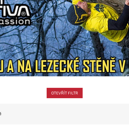
OTEVŘÍT FILTR
ě