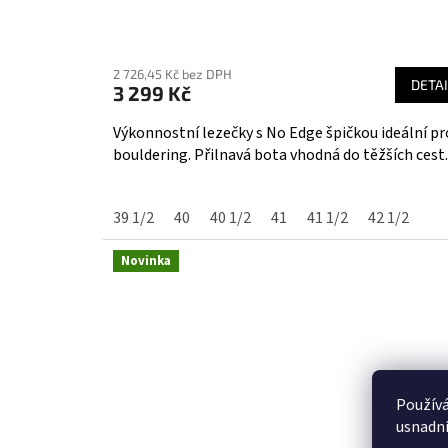
Průměrné
hodnocení
2 726,45 Kč bez DPH
produktu
DETAI
3 299 Kč
je
5,0
Výkonnostní lezečky s No Edge špičkou ideální pr
z
bouldering. Přilnavá bota vhodná do těžších cest.
5
hvězdiček.
39 1/2
40
40 1/2
41
41 1/2
42 1/2
Novinka
Použív
usnadni