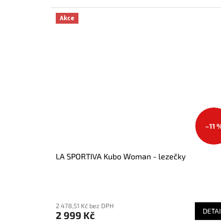
Akce
–11 
LA SPORTIVA Kubo Woman - lezečky
Průměrné
hodnocení
2 478,51 Kč bez DPH
produktu
DETAI
2 999 Kč