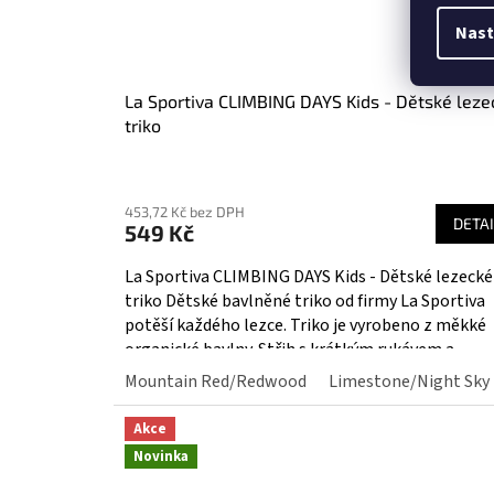
Nast
La Sportiva CLIMBING DAYS Kids - Dětské leze
triko
453,72 Kč bez DPH
DETAI
549 Kč
La Sportiva CLIMBING DAYS Kids - Dětské lezecké
triko Dětské bavlněné triko od firmy La Sportiva
potěší každého lezce. Triko je vyrobeno z měkké
organické bavlny. Střih s krátkým rukávem a
kulatým...
Mountain Red/Redwood
Limestone/Night Sky
Akce
Novinka