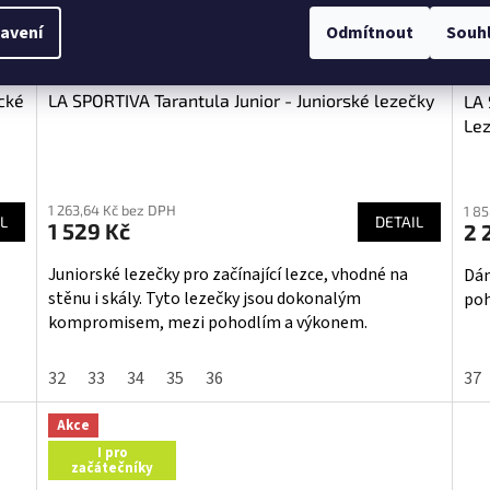
avení
Odmítnout
Souh
cké
LA SPORTIVA Tarantula Junior - Juniorské lezečky
LA 
Le
Průměrné
Pr
hodnocení
hod
1 263,64 Kč bez DPH
1 8
produktu
pro
L
DETAIL
1 529 Kč
2 
je
je
5,0
5,0
Juniorské lezečky pro začínající lezce, vhodné na
Dám
z
z
stěnu i skály. Tyto lezečky jsou dokonalým
poh
5
5
kompromisem, mezi pohodlím a výkonem.
hvězdiček.
hvě
32
33
34
35
36
37
Akce
I pro
začátečníky