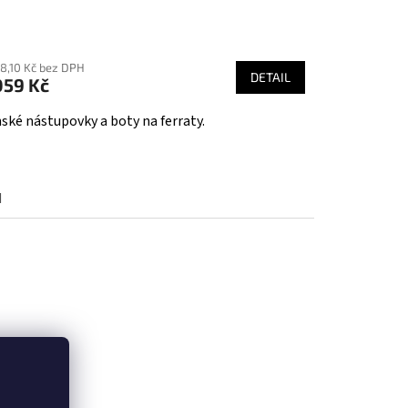
28,10 Kč bez DPH
DETAIL
059 Kč
ské nástupovky a boty na ferraty.
d
 1/2
42