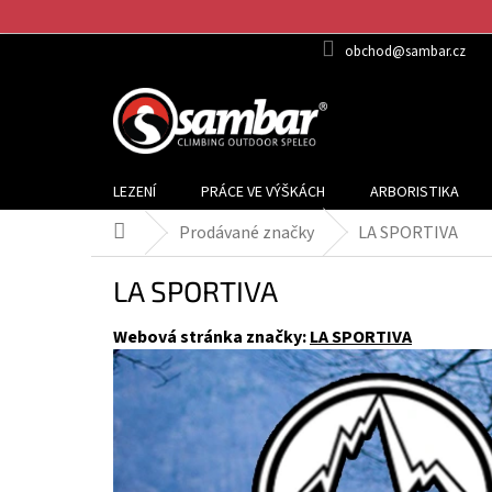
Přejít
na
obchod@sambar.cz
obsah
LEZENÍ
PRÁCE VE VÝŠKÁCH
ARBORISTIKA
Prodávané značky
LA SPORTIVA
Domů
LA SPORTIVA
Webová stránka značky:
LA SPORTIVA