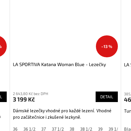
%
–13 %
LA SPORTIVA Katana Woman Blue - Lezečky
LA 
Pr
hod
2 643,80 Kč bez DPH
385
pro
L
DETAIL
3 199 Kč
46
je
5,0
Dámské lezečky vhodné pro každé lezení. Vhodné
Tun
z
ý
pro začátečnice i zkušené lezkyně.
5
hvě
36
36 1/2
37
37 1/2
38
38 1/2
39
39 1/2
Bla
4