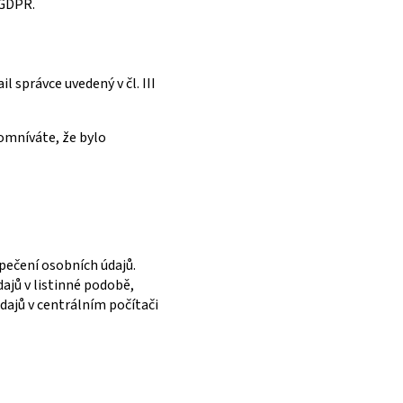
 GDPR.
správce uvedený v čl. III
omníváte, že bylo
pečení osobních údajů.
ajů v listinné podobě,
ajů v centrálním počítači