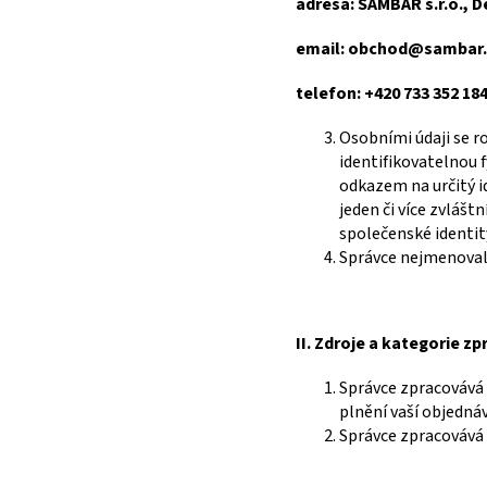
adresa: SAMBAR s.r.o., D
email: obchod@sambar.
telefon: +420 733 352 18
Osobními údaji se r
identifikovatelnou 
odkazem na určitý id
jeden či více zvlášt
společenské identity
Správce nejmenoval 
II.
Zdroje a kategorie z
Správce zpracovává 
plnění vaší objednáv
Správce zpracovává 