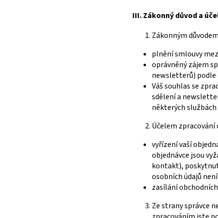
III.
Zákonný důvod a účel
Zákonným důvodem z
plnění smlouvy mezi
oprávněný zájem sp
newsletterů) podle č
Váš souhlas se zpr
sdělení a newsletterů
některých službách 
Účelem zpracování o
vyřízení vaší objedn
objednávce jsou vyž
kontakt), poskytnut
osobních údajů není 
zasílání obchodních 
Ze strany správce n
zpracováním jste po