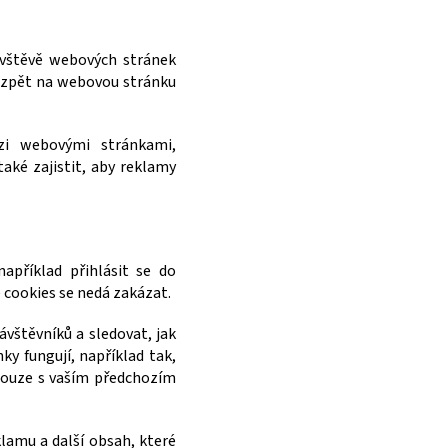
ávštěvě webových stránek
jí zpět na webovou stránku
ezi webovými stránkami,
také zajistit, aby reklamy
apříklad přihlásit se do
 cookies se nedá zakázat.
ávštěvníků a sledovat, jak
y fungují, například tak,
 pouze s vaším předchozím
klamu a další obsah, které