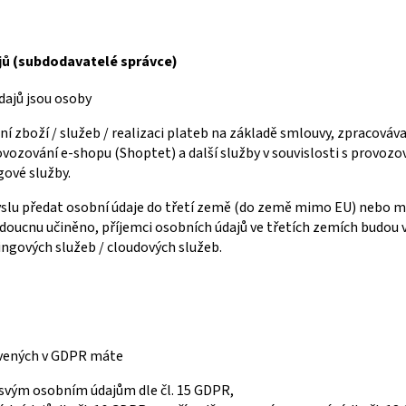
jů (subdodavatelé správce)
dajů jsou osoby
ání zboží / služeb / realizaci plateb na základě smlouvy, zpracovávaj
rovozování e-shopu (Shoptet) a další služby v souvislosti s provoz
gové služby.
slu předat osobní údaje do třetí země (do země mimo EU) nebo me
doucnu učiněno, příjemci osobních údajů ve třetích zemích budou
ngových služeb / cloudových služeb.
vených v GDPR máte
 svým osobním údajům dle čl. 15 GDPR,