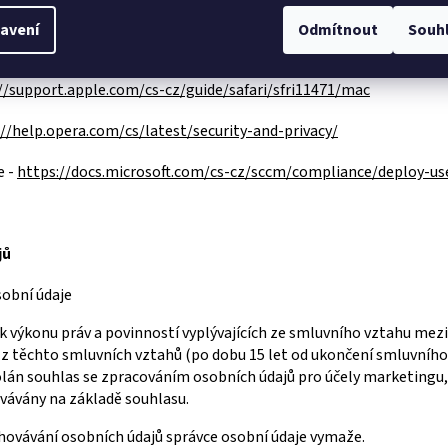
atform%3DDesktop&hl=cs
avení
Odmítnout
Souh
://support.mozilla.org/cs/kb/povoleni-zakazani-cookies
//support.apple.com/cs-cz/guide/safari/sfri11471/mac
://help.opera.com/cs/latest/security-and-privacy/
e -
https://docs.microsoft.com/cs-cz/sccm/compliance/deploy-us
jů
sobní údaje
 výkonu práv a povinností vyplývajících ze smluvního vztahu mez
z těchto smluvních vztahů (po dobu 15 let od ukončení smluvního
olán souhlas se zpracováním osobních údajů pro účely marketingu, n
vávány na základě souhlasu.
hovávání osobních údajů správce osobní údaje vymaže.