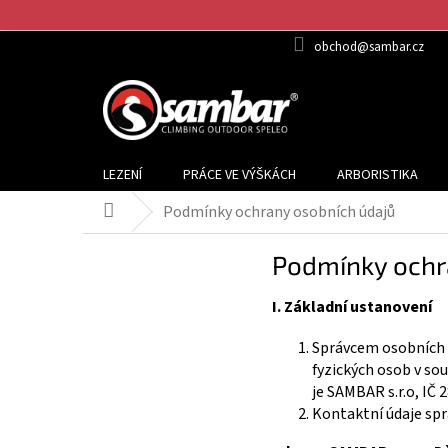
Přejít
na
obchod@sambar.cz
obsah
LEZENÍ
PRÁCE VE VÝŠKÁCH
ARBORISTIKA
Podmínky ochrany osobních údajů
Domů
Podmínky ochr
I.
Základní ustanovení
Správcem osobních ú
fyzických osob v so
je SAMBAR s.r.o, IČ 
Kontaktní údaje spr