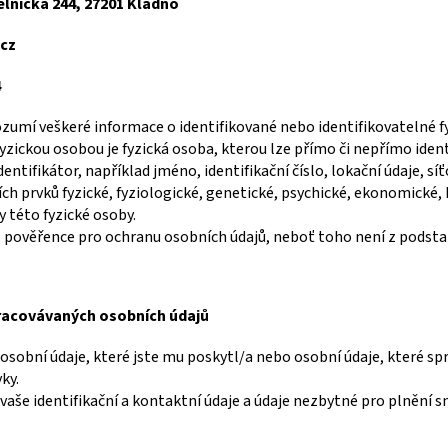
ělnická 244, 27201 Kladno
cz
4
ozumí veškeré informace o identifikované nebo identifikovatelné f
fyzickou osobou je fyzická osoba, kterou lze přímo či nepřímo iden
entifikátor, například jméno, identifikační číslo, lokační údaje, sí
ních prvků fyzické, fyziologické, genetické, psychické, ekonomické,
 této fyzické osoby.
pověřence pro ochranu osobních údajů, neboť toho není z podstat
pracovávaných osobních údajů
osobní údaje, které jste mu poskytl/a nebo osobní údaje, které spr
ky.
vaše identifikační a kontaktní údaje a údaje nezbytné pro plnění s