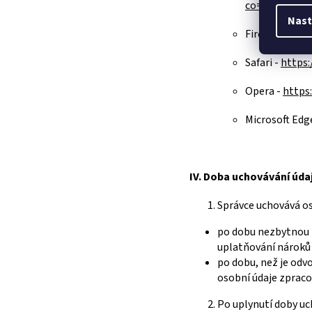
co=GENIE.Pl
Nast
Firefox -
https
Safari -
https:
Opera -
https
Microsoft Edg
IV.
Doba uchovávání úda
Správce uchovává o
po dobu nezbytnou k
uplatňování nároků 
po dobu, než je odv
osobní údaje zpraco
Po uplynutí doby uc