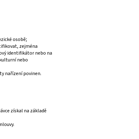
yzické osobě;
tifikovat, zejména
ťový identifikátor nebo na
 kulturní nebo
y nařízení povinen.
ávce získal na základě
mlouvy.