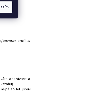
lasím
e/browser-profiles
i vámi a správcem a
 vztahu).
ejdéle 5 let, jsou-li