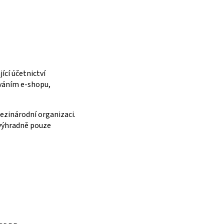
ící účetnictví
ováním e-shopu,
zinárodní organizaci.
 výhradně pouze