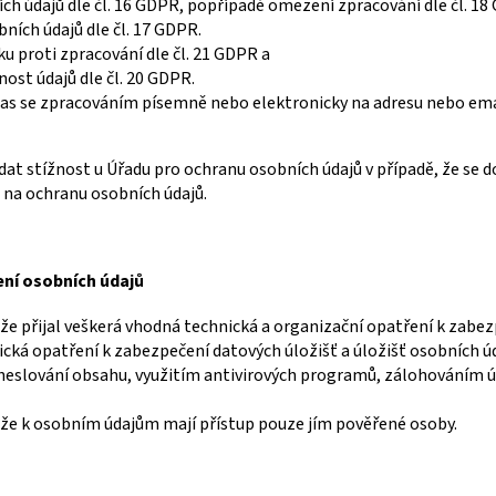
ch údajů dle čl. 16 GDPR, popřípadě omezení zpracování dle čl. 18
ních údajů dle čl. 17 GDPR.
u proti zpracování dle čl. 21 GDPR a
ost údajů dle čl. 20 GDPR.
as se zpracováním písemně nebo elektronicky na adresu nebo email 
at stížnost u Úřadu pro ochranu osobních údajů v případě, že se d
 na ochranu osobních údajů.
ní osobních údajů
 že přijal veškerá vhodná technická a organizační opatření k zabez
ická opatření k zabezpečení datových úložišť a úložišť osobních úd
eslování obsahu, využitím antivirových programů, zálohováním úd
 že k osobním údajům mají přístup pouze jím pověřené osoby.