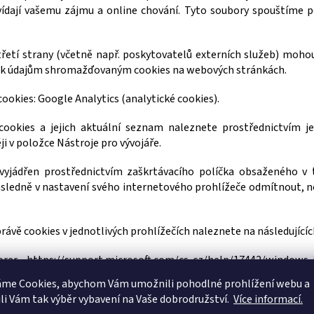
vídají vašemu zájmu a online chování. Tyto soubory spouštíme 
řetí strany (včetně např. poskytovatelů externích služeb) moho
 k údajům shromažďovaným cookies na webových stránkách.
ookies: Google Analytics (analytické cookies).
cookies a jejich aktuální seznam naleznete prostřednictvím je
ji v položce Nástroje pro vývojáře.
yjádřen prostřednictvím zaškrtávacího políčka obsaženého v tz
sledně v nastavení svého internetového prohlížeče odmítnout, ne
právě cookies v jednotlivých prohlížečích naleznete na následující
orer -
https://support.microsoft.com/cs-cz/help/17442/windows-
ies
áme Cookies, abychom Vám
umožnili pohodlné prohlížení webu a
li Vám tak výběr vybavení na Vaše dobrodružství.
Více informací.
le Chrome -
https://support.google.c