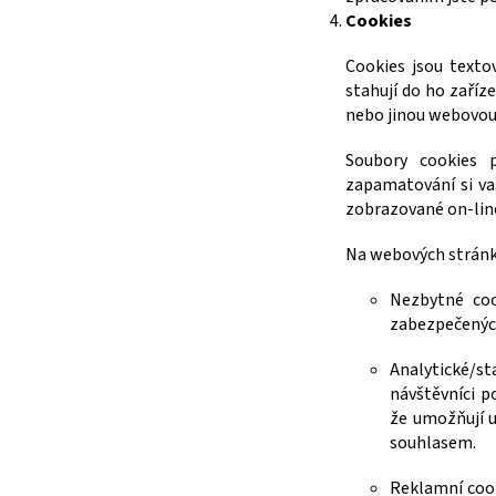
Cookies
Cookies jsou texto
stahují do ho zaříz
nebo jinou webovou 
Soubory cookies p
zapamatování si vaš
zobrazované on-line
Na webových stránká
Nezbytné coo
zabezpečených
Analytické/st
návštěvníci p
že umožňují u
souhlasem.
Reklamní cook