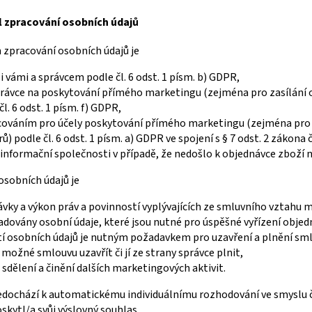
 zpracování osobních údajů
pracování osobních údajů je
 vámi a správcem podle čl. 6 odst. 1 písm. b) GDPR,
rávce na poskytování přímého marketingu (zejména pro zasílání 
l. 6 odst. 1 písm. f) GDPR,
acováním pro účely poskytování přímého marketingu (zejména pro
) podle čl. 6 odst. 1 písm. a) GDPR ve spojení s § 7 odst. 2 zákona č
informační společnosti v případě, že nedošlo k objednávce zboží n
sobních údajů je
ávky a výkon práv a povinností vyplývajících ze smluvního vztahu 
adovány osobní údaje, které jsou nutné pro úspěšné vyřízení objed
í osobních údajů je nutným požadavkem pro uzavření a plnění sml
možné smlouvu uzavřít či jí ze strany správce plnit,
sdělení a činění dalších marketingových aktivit.
edochází k automatickému individuálnímu rozhodování ve smyslu 
skytl/a svůj výslovný souhlas.