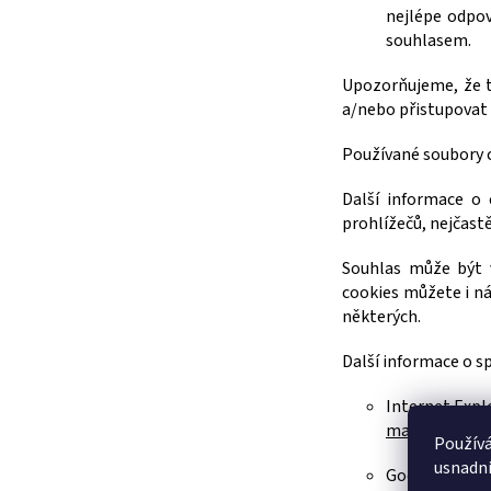
nejlépe odpo
souhlasem.
Upozorňujeme, že t
a/nebo přistupovat
Používané soubory c
Další informace o 
prohlížečů, nejčastě
Souhlas může být v
cookies můžete i ná
některých.
Další informace o s
Internet Expl
manage-cook
Použív
usnadni
Goog