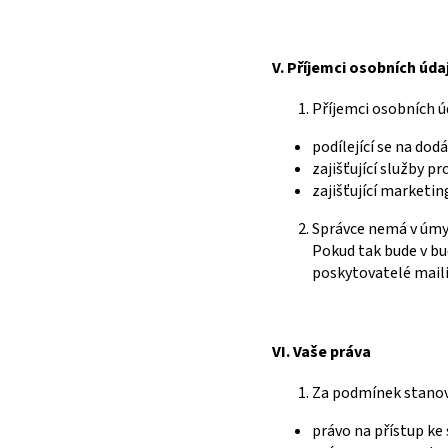
V.
Příjemci osobních úda
Příjemci osobních ú
podílející se na dod
zajišťující služby p
zajišťující marketin
Správce nemá v úmy
Pokud tak bude v bu
poskytovatelé maili
VI. V
aše práva
Za podmínek stano
právo na přístup ke