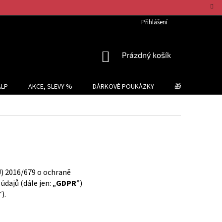
Přihlášení
NÁKUPNÍ
Prázdný košík
KOŠÍK
ALP
AKCE, SLEVY %
DÁRKOVÉ POUKÁZKY
🎁 TIPY NA DÁR
U) 2016/679 o ochraně
dajů (dále jen: „
GDPR
”)
“).