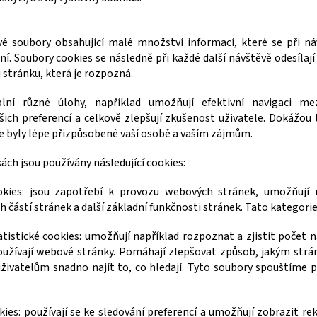
vé soubory obsahující malé množství informací, které se při n
ení. Soubory cookies se následně při každé další návštěvě odesíla
stránku, která je rozpozná.
lní různé úlohy, například umožňují efektivní navigaci m
ich preferencí a celkově zlepšují zkušenost uživatele. Dokážou 
 byly lépe přizpůsobené vaší osobě a vaším zájmům.
ch jsou používány následující cookies:
kies
: jsou zapotřebí k provozu webových stránek, umožňují n
 částí stránek a další základní funkčnosti stránek. Tato kategorie
atistické cookies
: umožňují například rozpoznat a zjistit počet n
oužívají webové stránky. Pomáhají zlepšovat způsob, jakým stránk
živatelům snadno najít to, co hledají. Tyto soubory spouštíme
ies:
používají se ke sledování preferencí a umožňují zobrazit re