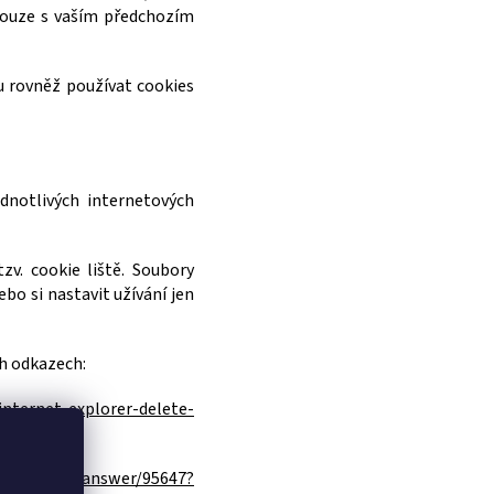
pouze s vaším předchozím
u rovněž používat cookies
dnotlivých internetových
v. cookie liště. Soubory
bo si nastavit užívání jen
ch odkazech:
internet-explorer-delete-
om/chrome/answer/95647?