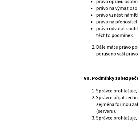
právo opravu osobní
právo na výmaz osob
právo vznést námitk
právo na přenositeln
právo odvolat souhl
těchto podmínek.
Dále máte právo pod
porušeno vaší právo
VII.
Podmínky zabezpeče
Správce prohlašuje,
Správce přijal techn
zejména formou zah
(serveru).
Správce prohlašuje,