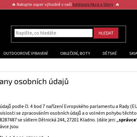
🔥 Nakupte super výhodně v naší
kategorii Akce a Slevy
. 🔥
HLEDAT
OUTDOOROVÉ VYBAVENÍ
OBLEČENÍ, BOTY
DĚTSKÉ
SKI
any osobních údajů
dajů podle čl. 4 bod 7 nařízení Evropského parlamentu a Rady (E
uvislosti se zpracováním osobních údajů a o volném pohybu těchto ú
28287487 se sídlem Dělnická 244, 27201 Kladno. (dále jen: „
správce
ávce jsou