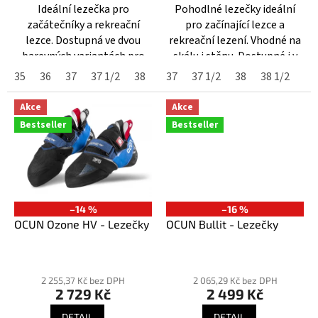
Ideální lezečka pro
Pohodlné lezečky ideální
5
5
začátečníky a rekreační
pro začínající lezce a
hvězdiček.
hvězdiček.
lezce. Dostupná ve dvou
rekreační lezení. Vhodné na
barevných variantách pro
skálu i stěnu. Dostupné i v
muže a ženy.
dámské variantě.
35
36
37
37 1/2
38
38 1/2
37
37 1/2
39
40
38
41
38 1/2
41 1/2
39
Akce
Akce
Bestseller
Bestseller
–14 %
–16 %
OCUN Ozone HV - Lezečky
OCUN Bullit - Lezečky
Průměrné
Průměrné
hodnocení
hodnocení
2 255,37 Kč bez DPH
2 065,29 Kč bez DPH
2 729 Kč
2 499 Kč
produktu
produktu
je
je
DETAIL
DETAIL