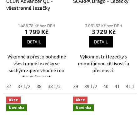
OCUN Advancer QC -
SCARPA Drago - Lezečky
všestranné lezečky
Průměrné
hodnocení
1 486,78 Kč bez DPH
3 081,82 Kč bez DPH
1 799 Kč
3 729 Kč
produktu
je
DETAIL
DETAIL
3,7
z
Výkonné a přesto pohodlné
Výkonnostní lezečky s
5
všestranné lezečky se
mimořádnou citlivostí a
hvězdiček.
suchým zipem vhodné i do
přesností.
dlouhých cest.
37
37 1/2
38
38 1/2
39
39
40
39 1/2
41
41 1/2
40
41
42
41 1/2
42 1
Akce
Akce
Novinka
Novinka