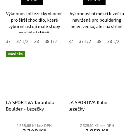
4,7
4,3
z
z
Výkonnostní lezečky vhodné
Výkonnostní měkčí lezečka
5
5
pro širší chodidlo, které
navržená pro bouldering
hvězdiček.
hvězdiček.
výborně ustojí malé stupy
nejen venku, ale i na stěně.
na skále i stěně.
37
37 1/2
38
38 1/2
39
37
40
37 1/2
41
41 1/2
38
38 1/2
42
42 1
39
Novinka
LA SPORTIVA Tarantula
LA SPORTIVA Kubo -
Boulder - Lezečky
lezečky
Průměrné
Průměrné
hodnocení
hodnocení
1 858,68 Kč bez DPH
2 528,10 Kč bez DPH
2 249 Kč
3 059 Kč
produktu
produktu