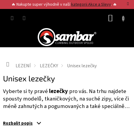
Přejít
🔥 Nakupte super výhodně v naší
kategorii Akce a Slevy
. 🔥
na
obsah
NÁKUP
KOŠÍK
Domů
LEZENÍ
LEZEČKY
Unisex lezečky
Unisex lezečky
Vyberte si ty pravé
lezečky
pro vás. Na trhu najdete
spousty modelů, tkaničkových, na suché zipy, více či
méně zahnutých a pogumovaných a také speciálně
vytvořených pro ženy či děti.
Jak si vybrat lezečky?
Důležité je, aby vám dobře sedly na tvar a velikost
Rozbalit popis
vaší nohy. JIž neplatí, že by lezečka měla být o