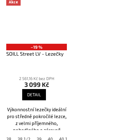
Akce
–19 %
SOILL Street LV - Lezečky
Průměrné
hodnocení
2 561,16 Kč bez DPH
3 099 Kč
produktu
je
DETAIL
3,6
z
Výkonnostní lezečky ideální
5
pro středně pokročilé lezce,
hvězdiček.
z velmi příjemného,
pohodlného a zároveň
odolného materiálu.
38
38 1/2
39
40
40 1/2
41