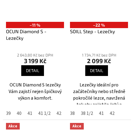
–11 %
–22 %
OCUN Diamond S -
SOILL Step - Lezečky
Lezečky
Průměrné
Průměrné
hodnocení
hodnocení
2 643,80 Kč bez DPH
1 734,71 Kč bez DPH
3 199 Kč
2 099 Kč
produktu
produktu
je
je
DETAIL
DETAIL
3,8
5,0
z
z
OCUN Diamond S lezečky
Lezečky ideální pro
5
5
Vám zajistí nejen špičkový
začátečníky nebo středně
hvězdiček.
hvězdiček.
výkon a komfort.
pokročilé lezce, navržená
tak aby zajistila jistý a
pohodlný krok třeba na
39
40
41
41 1/2
42
38
38 1/2
41
42
umělé stěne.
Akce
Akce