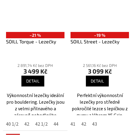
–21 %
–19 %
SOILL Torque - Lezečky
SOILL Street - Lezečky
Průměrné
Průměrné
hodnocení
hodnocení
2 891,74 Kč bez DPH
2 561,16 Kč bez DPH
3 499 Kč
3 099 Kč
produktu
produktu
je
je
DETAIL
DETAIL
5,0
4,0
z
z
Výkonnostní lezečky ideální
Perfektní výkonnostní
5
5
pro bouldering. Lezečky jsou
lezečky pro středně
hvězdiček.
hvězdiček.
z velmi přilnavého a
pokročilé lezce s lepičkou z
zároveň pohodlného
gumy z Vibram XS Grip.
materiálu.
Vhodné pro lezení na stěně i
40 1/2
42
42 1/2
44
41
42
43
ve skalách.