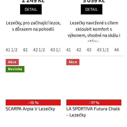
je
je
DETAIL
DETAIL
5,0
5,0
z
z
Lezečky, pro začínající lezce,
Lezečky navržené s cílem
5
5
s důrazem na pohodlí.
skloubit komfort s
hvězdiček.
hvězdiček.
výkonem, vhodné na skálu i
stěnu.
41 1/2
42
42 1/2
43 1/2
41
44
42
44 1/2
43
45
43 1/2
44
Akce
Akce
Novinka
–15 %
–17 %
SCARPA Arpia V Lezečky
LA SPORTIVA Futura Chalk
- Lezečky
Průměrné
Průměrné