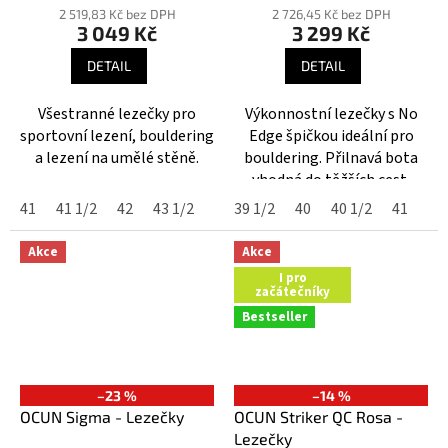
hodnocení
hodnocení
2 519,83 Kč bez DPH
2 726,45 Kč bez DPH
3 049 Kč
3 299 Kč
produktu
produktu
je
je
DETAIL
DETAIL
4,8
5,0
z
z
Všestranné lezečky pro
Výkonnostní lezečky s No
5
5
sportovní lezení, bouldering
Edge špičkou ideální pro
hvězdiček.
hvězdiček.
a lezení na umělé stěně.
bouldering. Přilnavá bota
vhodná do těžších cest.
41
41 1/2
42
43 1/2
44
39 1/2
40
40 1/2
41
41
Akce
Akce
I pro
začátečníky
Bestseller
–23 %
–14 %
OCUN Sigma - Lezečky
OCUN Striker QC Rosa -
Lezečky