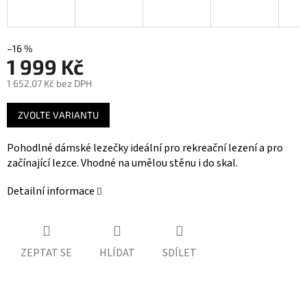
–16 %
1 999 Kč
1 652,07 Kč bez DPH
Měrná
ZVOLTE VARIANTU
cena:
Pohodlné dámské lezečky ideální pro rekreační lezení a pro
začínající lezce. Vhodné na umělou stěnu i do skal.
Detailní informace
ZEPTAT SE
HLÍDAT
SDÍLET