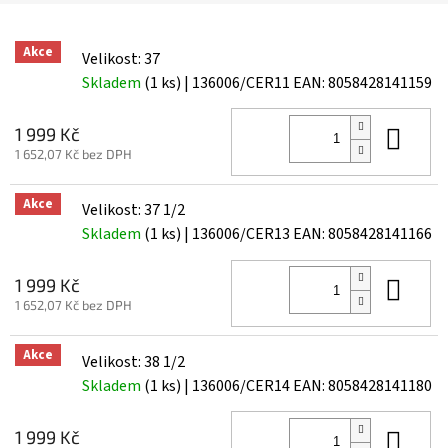
Akce
Velikost: 37
Skladem
(1 ks)
| 136006/CER11
EAN:
8058428141159
Do 
1 999 Kč
1 652,07 Kč bez DPH
Akce
Velikost: 37 1/2
Skladem
(1 ks)
| 136006/CER13
EAN:
8058428141166
Do 
1 999 Kč
1 652,07 Kč bez DPH
Akce
Velikost: 38 1/2
Skladem
(1 ks)
| 136006/CER14
EAN:
8058428141180
Do 
1 999 Kč