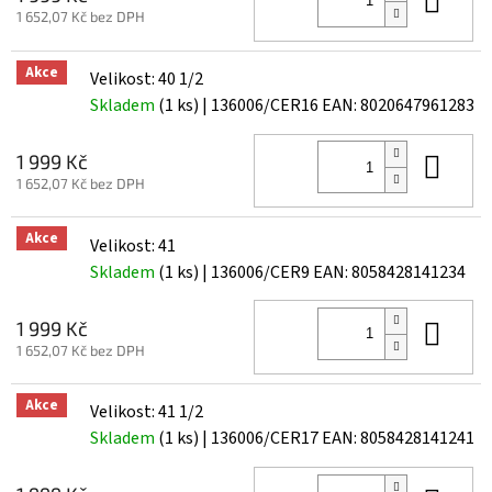
1 652,07 Kč bez DPH
Akce
Velikost: 40 1/2
Skladem
(1 ks)
| 136006/CER16
EAN:
8020647961283
Do 
1 999 Kč
1 652,07 Kč bez DPH
Akce
Velikost: 41
Skladem
(1 ks)
| 136006/CER9
EAN:
8058428141234
Do 
1 999 Kč
1 652,07 Kč bez DPH
Akce
Velikost: 41 1/2
Skladem
(1 ks)
| 136006/CER17
EAN:
8058428141241