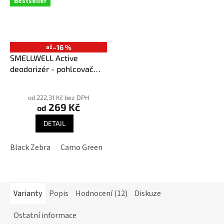
Bestseller
až
–16 %
SMELLWELL Active
deodorizér - pohlcovač
pachů
Průměrné
hodnocení
od 222,31 Kč bez DPH
269 Kč
produktu
od
je
DETAIL
3,9
z
Black Zebra
Camo Green
Geometric Black/White
Geome
5
hvězdiček.
Varianty
Popis
Hodnocení (12)
Diskuze
Ostatní informace