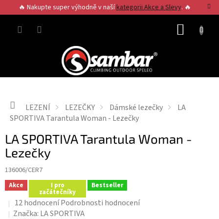
Přejít
🔥 Nakupte super výhodně v naší
kategorii Akce a Slevy
. 🔥
na
obsah
NÁKUP
KOŠÍK
Domů
LEZENÍ
LEZEČKY
Dámské lezečky
LA
SPORTIVA Tarantula Woman - Lezečky
LA SPORTIVA Tarantula Woman -
Lezečky
136006/CER7
Akce
I pro
Bestseller
začátečníky
Průměrné
12 hodnocení
Podrobnosti hodnocení
hodnocení
Značka:
LA SPORTIVA