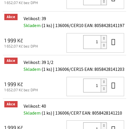
1 652,07 Kč bez DPH
Akce
Velikost: 39
Skladem
(1 ks)
| 136006/CER10
EAN:
8058428141197
Do 
1 999 Kč
1 652,07 Kč bez DPH
Akce
Velikost: 39 1/2
Skladem
(1 ks)
| 136006/CER15
EAN:
8058428141203
Do 
1 999 Kč
1 652,07 Kč bez DPH
Akce
Velikost: 40
Skladem
(1 ks)
| 136006/CER7
EAN:
8058428141210
Do 
1 999 Kč