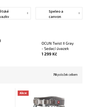
ětské
Speleo a
vazky
canyon
úvazky
d
OCUN Twist II Gray
- Sedací úvazek
1 299 Kč
78
položek celkem
Akce