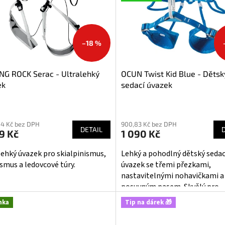
–18 %
NG ROCK Serac - Ultralehký
OCUN Twist Kid Blue - Dětsk
ek
sedací úvazek
ěrné
Průměrné
cení
hodnocení
84 Kč bez DPH
900,83 Kč bez DPH
ktu
produktu
DETAIL
9 Kč
1 090 Kč
je
4,1
lehký úvazek pro skialpinismus,
Lehký a pohodlný dětský sedac
z
ismus a ledovcové túry.
úvazek se třemi přezkami,
5
nastavitelnými nohavičkami a
iček.
hvězdiček.
posuvným pasem. Skvělý pro
sportovní a indoorové lezení i 
nka
Tip na dárek 🎁
ferraty.