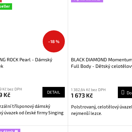
seller
–18 %
ING ROCK Pearl - Dámský
BLACK DIAMOND Momentum 
ek
Full Body - Dětský celotělov
úvazek
ěrné
Průměrné
cení
hodnocení
49 Kč bez DPH
1 382,64 Kč bez DPH
ktu
produktu
DETAIL
Do
9 Kč
1 673 Kč
je
5,0
rzální třísponový dámský
Polstrovaný, celotělový úvaze
z
ký úvazek od české firmy Singing
nejmenší lezce.
5
iček.
hvězdiček.