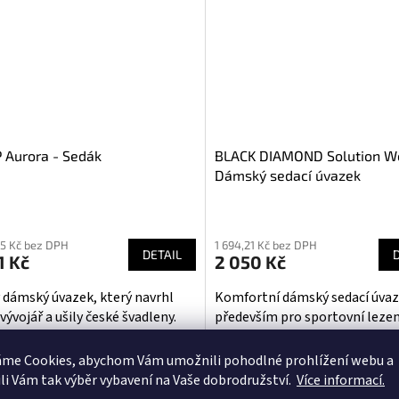
 Aurora - Sedák
BLACK DIAMOND Solution W
Dámský sedací úvazek
ěrné
cení
55 Kč bez DPH
1 694,21 Kč bez DPH
ktu
DETAIL
1 Kč
2 050 Kč
 dámský úvazek, který navrhl
Komfortní dámský sedací úva
vývojář a ušily české švadleny.
především pro sportovní lezen
ový třípřezkový sedák pro skalní
iček.
í a alpinismus. Velmi dobře
áme Cookies, abychom Vám
umožnili pohodlné prohlížení webu a
elný.
li Vám tak výběr vybavení na Vaše dobrodružství.
Více informací.
Akce