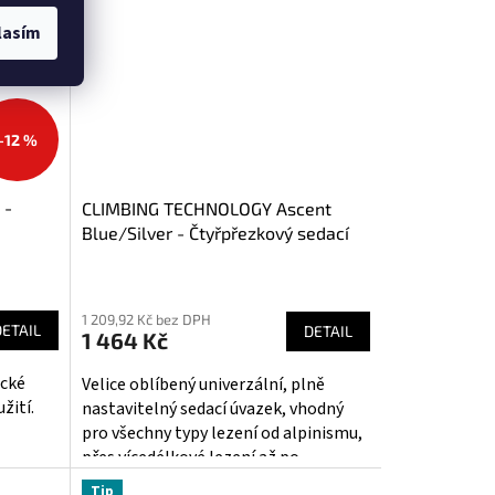
lasím
–12 %
 -
CLIMBING TECHNOLOGY Ascent
Blue/Silver - Čtyřpřezkový sedací
úvazek
Průměrné
hodnocení
1 209,92 Kč bez DPH
produktu
DETAIL
DETAIL
1 464 Kč
je
4,2
ické
Velice oblíbený univerzální, plně
z
žití.
nastavitelný sedací úvazek, vhodný
5
pro všechny typy lezení od alpinismu,
hvězdiček.
přes vícedélkové lezení až po
sportovní lezení nebo dokonce i
Tip