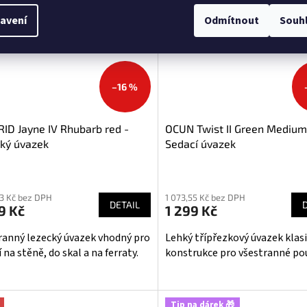
I pro
I pro
čátečníky
začátečníky
avení
Odmítnout
Souh
–16 %
ID Jayne IV Rhubarb red -
OCUN Twist II Green Medium
ký úvazek
Sedací úvazek
Průměrné
hodnocení
13 Kč bez DPH
1 073,55 Kč bez DPH
produktu
DETAIL
9 Kč
1 299 Kč
je
5,0
ranný lezecký úvazek vhodný pro
Lehký třípřezkový úvazek klas
z
 na stěně, do skal a na ferraty.
konstrukce pro všestranné pou
5
hvězdiček.
Tip na dárek 🎁