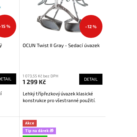
–15 %
–12 %
ý
OCUN Twist II Gray - Sedací úvazek
Průměrné
hodnocení
1 073,55 Kč bez DPH
produktu
DETAIL
DETAIL
1 299 Kč
je
5,0
í
Lehký třípřezkový úvazek klasické
z
konstrukce pro všestranné použití.
5
hvězdiček.
via
Akce
Tip na dárek 🎁