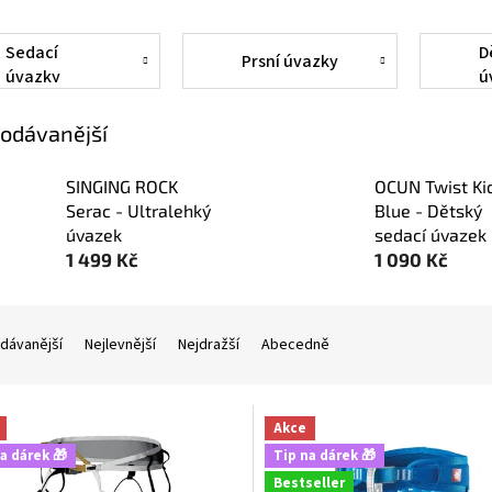
Sedací
D
Prsní úvazky
úvazky
ú
odávanější
SINGING ROCK
OCUN Twist Ki
Serac - Ultralehký
Blue - Dětský
úvazek
sedací úvazek
1 499 Kč
1 090 Kč
dávanější
Nejlevnější
Nejdražší
Abecedně
Akce
a dárek 🎁
Tip na dárek 🎁
Bestseller