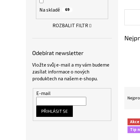
a
Na skladě
69
n
e
l
ROZBALIT FILTR
Nejpr
Odebírat newsletter
Vložte svůj e-mail a my vám budeme
zasílat informace o nových
produktech na našem e-shopu.
Ř
E-mail
a
Nejpro
z
e
PŘIHLÁSIT SE
n
V
Akce
í
ý
Tip n
p
p
r
i