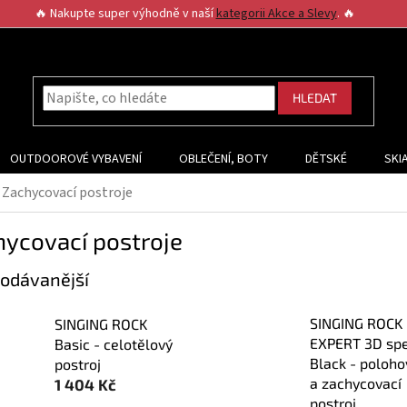
🔥 Nakupte super výhodně v naší
kategorii Akce a Slevy
. 🔥
HLEDAT
OUTDOOROVÉ VYBAVENÍ
OBLEČENÍ, BOTY
DĚTSKÉ
SKI
Zachycovací postroje
hycovací postroje
odávanější
SINGING ROCK
SINGING ROCK
EXPERT 3D sp
Basic - celotělový
Black - poloho
postroj
a zachycovací
1 404 Kč
postroj