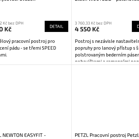
zachycovací postroj
ěrné
Průměrné
cení
hodnocení
02 Kč bez DPH
3 760,33 Kč bez DPH
ktu
produktu
DETAIL
0 Kč
4 550 Kč
je
5,0
ělový pracovní postroj pro
Postroj s nezávisle nastavite
z
cení pádu - se třemi SPEED
popruhy pro lanový přístup s 
5
mi.
polstrovaným bederním páse
iček.
hvězdiček.
nohavičkami a ramenními pop
Rovněž se hodí pro polohován
pracovníka, zachycení pádu a...
L NEWTON EASYFIT -
PETZL Pracovní postroj Petzl