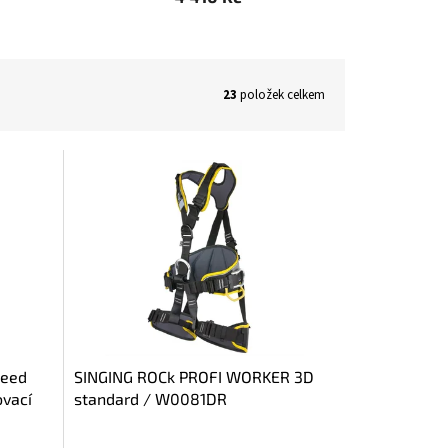
23
položek celkem
peed
SINGING ROCk PROFI WORKER 3D
ovací
standard / W0081DR