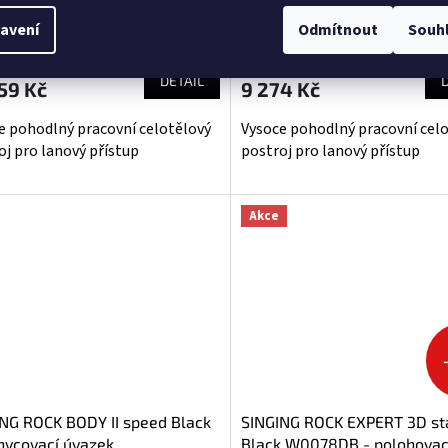
avení
Odmítnout
Souh
Průměrné
hodnocení
16 Kč bez DPH
7 664,46 Kč bez DPH
produktu
DETAIL
59 Kč
9 274 Kč
je
5,0
e pohodlný pracovní celotělový
Vysoce pohodlný pracovní cel
z
oj pro lanový přístup
postroj pro lanový přístup
5
hvězdiček.
Akce
NG ROCK BODY II speed Black
SINGING ROCK EXPERT 3D st
hycovací úvazek
Black W0078DB - polohovac