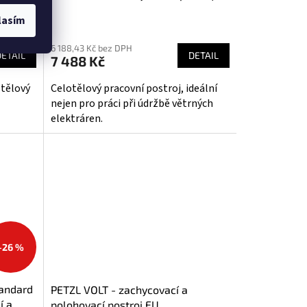
lasím
Průměrné
hodnocení
6 188,43 Kč bez DPH
produktu
DETAIL
DETAIL
7 488 Kč
je
5,0
otělový
Celotělový pracovní postroj, ideální
z
nejen pro práci při údržbě větrných
5
elektráren.
hvězdiček.
–26 %
andard
PETZL VOLT - zachycovací a
í a
polohovací postroj EU