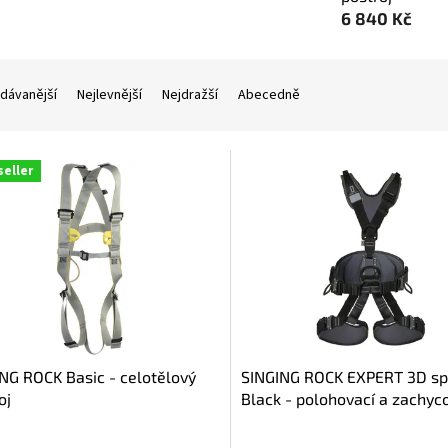
6 840 Kč
dávanější
Nejlevnější
Nejdražší
Abecedně
seller
NG ROCK Basic - celotělový
SINGING ROCK EXPERT 3D s
oj
Black - polohovací a zachyc
postroj
ěrné
Průměrné