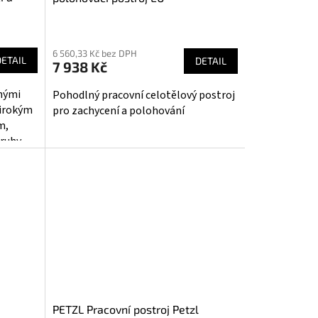
Průměrné
hodnocení
6 560,33 Kč bez DPH
produktu
DETAIL
DETAIL
7 938 Kč
je
5,0
lnými
Pohodlný pracovní celotělový postroj
z
širokým
pro zachycení a polohování
5
m,
hvězdiček.
ruhy.
í
PETZL Pracovní postroj Petzl