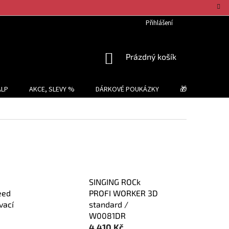
Přihlášení
NÁKUPNÍ
Prázdný košík
KOŠÍK
ALP
AKCE, SLEVY %
DÁRKOVÉ POUKÁZKY
🎁 TIPY NA DÁR
SINGING ROCk
eed
PROFI WORKER 3D
vací
standard /
W0081DR
4 410 Kč