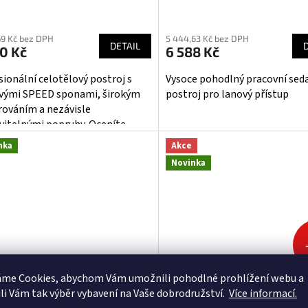
ěrné
cení
69 Kč bez DPH
5 444,63 Kč bez DPH
ktu
DETAIL
0 Kč
6 588 Kč
sionální celotělový postroj s
Vysoce pohodlný pracovní seda
vými SPEED sponami, širokým
postroj pro lanový přístup
rováním a nezávisle
iček.
vitelnými popruhy. Oceníte
 komfort při práci ve visu,
nka
Akce
fikaci ANSI/EN a možnost
Novinka
out...
áme Cookies, abychom Vám
umožnili pohodlné prohlížení webu a
 ASTRO 0 pracovní postroj INT
PETZL ASTRO - pracovní post
li Vám tak výběr vybavení na Vaše dobrodružství.
Více informací.