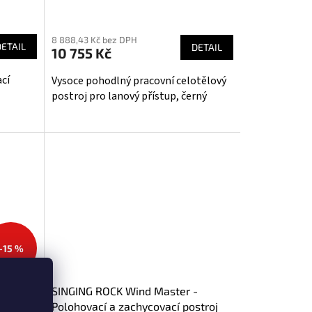
8 888,43 Kč bez DPH
DETAIL
DETAIL
10 755 Kč
cí
Vysoce pohodlný pracovní celotělový
postroj pro lanový přístup, černý
–15 %
roj EU
SINGING ROCK Wind Master -
Polohovací a zachycovací postroj