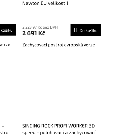
Newton EU velikost 1
2 223,97 Kč bez DPH
 košíku
Do košíku
2 691 Kč
verze
Zachycovací postroj evropská verze
 -
SINGING ROCK PROFI WORKER 3D
stroj
speed - polohovací a zachycovací