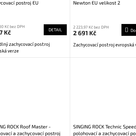
covací postroj EU
Newton EU velikost 2
80 Kč bez DPH
2 223,97 Kč bez DPH
DETAIL
Do
7 Kč
2 691 Kč
lný zachycovací postroj
Zachycovací postroj evropská 
ská verze
NG ROCK Roof Master -
SINGING ROCK Technic Speed
ovací a zachycovací postroj
polohovací a zachycovací po