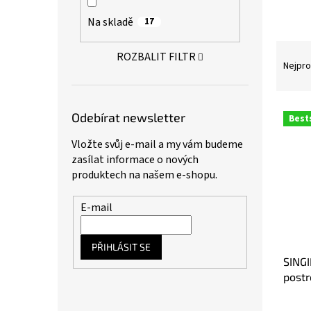
a
Na skladě
17
n
e
Ř
l
ROZBALIT FILTR
a
Nejpro
z
e
n
V
Odebírat newsletter
Best
í
ý
p
p
Vložte svůj e-mail a my vám budeme
r
i
zasílat informace o nových
o
s
produktech na našem e-shopu.
d
p
u
r
E-mail
k
o
t
d
ů
u
PŘIHLÁSIT SE
SINGI
k
postr
t
ů
Prům