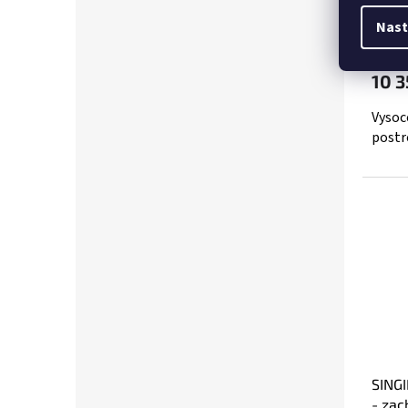
Nast
8 561,
10 3
Vysoc
postr
SINGI
- zac