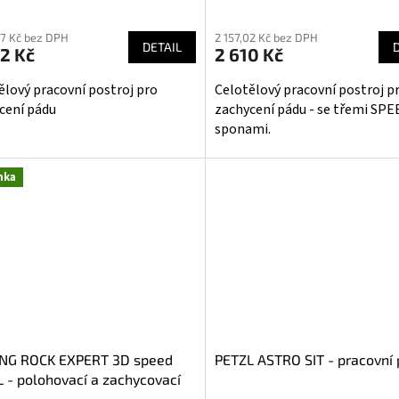
ěrné
Průměrné
cení
hodnocení
87 Kč bez DPH
2 157,02 Kč bez DPH
ktu
produktu
DETAIL
2 Kč
2 610 Kč
je
5,0
ělový pracovní postroj pro
Celotělový pracovní postroj p
z
cení pádu
zachycení pádu - se třemi SPE
5
sponami.
iček.
hvězdiček.
nka
ING ROCK EXPERT 3D speed
PETZL ASTRO SIT - pracovní 
 - polohovací a zachycovací
oj