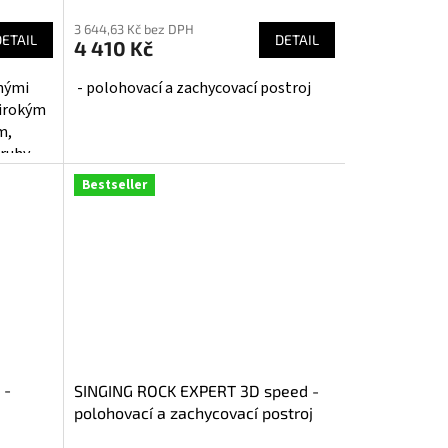
3 644,63 Kč bez DPH
DETAIL
DETAIL
4 410 Kč
lnými
- polohovací a zachycovací postroj
širokým
m,
ruhy.
í
Bestseller
 -
SINGING ROCK EXPERT 3D speed -
polohovací a zachycovací postroj