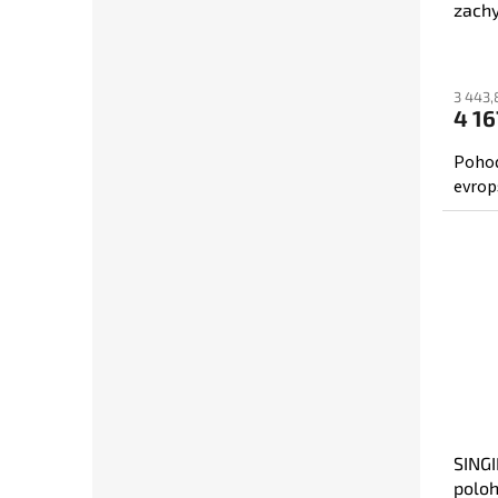
zachy
3 443,
4 16
Pohod
evrop
SINGI
poloh