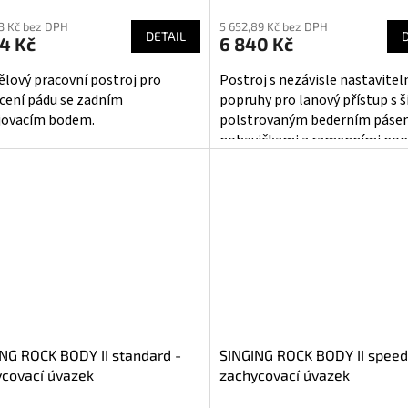
cení
hodnocení
33 Kč bez DPH
5 652,89 Kč bez DPH
ktu
produktu
DETAIL
4 Kč
6 840 Kč
je
5,0
ělový pracovní postroj pro
Postroj s nezávisle nastavite
z
cení pádu se zadním
popruhy pro lanový přístup s 
5
jovacím bodem.
polstrovaným bederním páse
iček.
hvězdiček.
nohavičkami a ramenními pop
Rovněž se hodí pro polohován
pracovníka, zachycení pádu a...
NG ROCK BODY II standard -
SINGING ROCK BODY II speed
covací úvazek
zachycovací úvazek