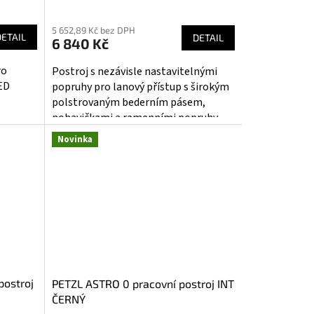
Průměrné
hodnocení
5 652,89 Kč bez DPH
produktu
DETAIL
DETAIL
6 840 Kč
je
5,0
ro
Postroj s nezávisle nastavitelnými
z
ED
popruhy pro lanový přístup s širokým
5
polstrovaným bederním pásem,
hvězdiček.
nohavičkami a ramenními popruhy.
Rovněž se hodí pro polohování
Novinka
pracovníka, zachycení pádu a...
postroj
PETZL ASTRO 0 pracovní postroj INT
ČERNÝ