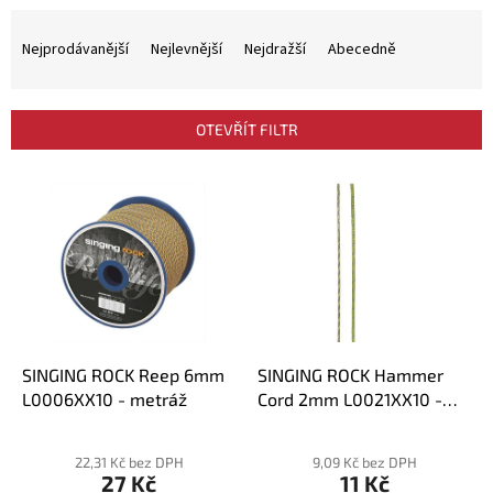
Ř
a
Nejprodávanější
Nejlevnější
Nejdražší
Abecedně
z
e
n
OTEVŘÍT FILTR
í
p
V
r
ý
o
p
d
i
u
s
k
p
t
r
ů
o
d
SINGING ROCK Reep 6mm
SINGING ROCK Hammer
u
L0006XX10 - metráž
Cord 2mm L0021XX10 -
k
reep metráž
Průměrné
t
hodnocení
22,31 Kč bez DPH
9,09 Kč bez DPH
ů
27 Kč
11 Kč
produktu