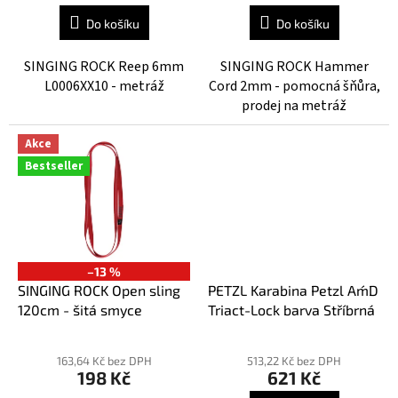
je
Do košíku
Do košíku
3,1
z
SINGING ROCK Reep 6mm
SINGING ROCK Hammer
5
L0006XX10 - metráž
Cord 2mm - pomocná šňůra,
hvězdiček.
prodej na metráž
Akce
Bestseller
–13 %
SINGING ROCK Open sling
PETZL Karabina Petzl Am´D
120cm - šitá smyce
Triact-Lock barva Stříbrná
Průměrné
hodnocení
163,64 Kč bez DPH
513,22 Kč bez DPH
198 Kč
621 Kč
produktu
je