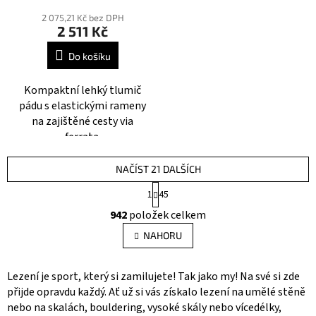
Průměrné
hodnocení
2 075,21 Kč bez DPH
2 511 Kč
produktu
je
Do košíku
4,4
z
Kompaktní lehký tlumič
5
pádu s elastickými rameny
hvězdiček.
na zajištěné cesty via
ferrata.
NAČÍST 21 DALŠÍCH
S
1
45
t
O
r
942
položek celkem
v
á
l
n
NAHORU
á
k
o
d
v
a
Lezení je sport, který si zamilujete! Tak jako my! Na své si zde
á
c
přijde opravdu každý. Ať už si vás získalo lezení na umělé stěně
n
í
nebo na skalách, bouldering, vysoké skály nebo vícedélky,
í
p