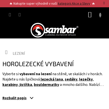
Přejít
🔥 Nakupte super výhodně v naší
kategorii Akce a Slevy
. 🔥
na
obsah
NÁKUP
KOŠÍK
Domů
LEZENÍ
HOROLEZECKÉ VYBAVENÍ
Vyberte si
vybavení na lezení
na stěně, ve skalách i v horách.
Najdete u nás špičková
lezecká lana
,
sedáky
,
lezečky
,
karabiny
,
jistítka
,
bouldermatky
a mnoho dalšího. Nabízíme
jen to nejlepší
lezecké vybavení
, které sami milujeme a
používáme na skalách ale i na naší
kladenské lezecké stěně
.
Rozbalit popis