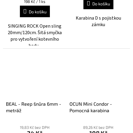
Měrná
198 Kč / 1 ks
Do košíku
5,0
cena:
Do košíku
z
Karabina D s pojistkou
5
zámku
hvězdiček.
SINGING ROCK Open sling
20mm/120cm. Šitá smyčka
pro vytvoření kotevního
bodu.
BEAL - Reep šnůra 6mm -
OCUN Mini Condor -
metráž
Pomocná karabina
19,83 Kč bez DPH
89,26 Kč bez DPH
24 Kč
108 Kč