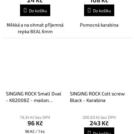
Do košíku
Do košíku
Měkká a na ohmat příjemná
Pomocná karabina
repka BEAL 6mm
SINGING ROCK Small Oval
SINGING ROCK Colt screw
- K82008Z - mailon
Black - Karabina
ocelový
79,34 Kč bez DPH
200,83 Kč bez DPH
96 Kč
243 Kč
Měrná
96 Kč / 1 ks
Do košíku