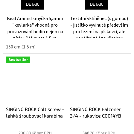
je
je
DETAIL
DETAIL
5,0
4,1
z
z
Beal Aramid smyčka 5,5mm
Textilní vklíněnec (s gumou)
5
5
"kevlarka" vhodná pro
- jistítko vyvinuté především
hvězdiček.
hvězdiček.
provazování hodin nejen na
pro lezení na pískovci, ale
písku. Délka cca 1,5 m.
použitelné i na všechny
ostatní druhy skal.
150 cm (1,5 m)
Bestseller
SINGING ROCK Colt screw -
SINGING ROCK Falconer
lehká šroubovací karabina
3/4 - rukavice C0014YB
Průměrné
Průměrné
hodnocení
hodnocení
200,83 Kč bez DPH
346,28 Kč bez DPH