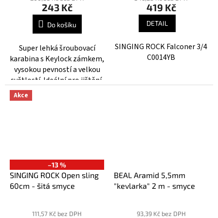
243 Kč
419 Kč
produktu
produktu
je
je
DETAIL
Do košíku
3,7
3,6
z
z
SINGING ROCK Falconer 3/4
Super lehká šroubovací
5
5
C0014YB
karabina s Keylock zámkem,
hvězdiček.
hvězdiček.
vysokou pevností a velkou
světlostí. Ideální pro jištění,
štandy a tradiční i alpské
Akce
lezení.
–13 %
SINGING ROCK Open sling
BEAL Aramid 5,5mm
60cm - šitá smyce
"kevlarka" 2 m - smyce
Průměrné
hodnocení
111,57 Kč bez DPH
93,39 Kč bez DPH