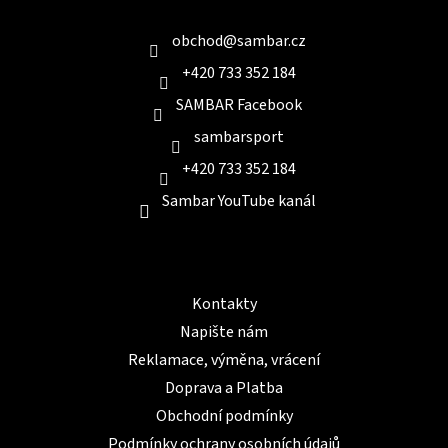
t
í
obchod
@
sambar.cz
+420 733 352 184
SAMBAR Facebook
sambarsport
+420 733 352 184
Sambar YouTube kanál
Informace pro Vás
Kontakty
Napište nám
Reklamace, výměna, vrácení
Doprava a Platba
Obchodní podmínky
Podmínky ochrany osobních údajů