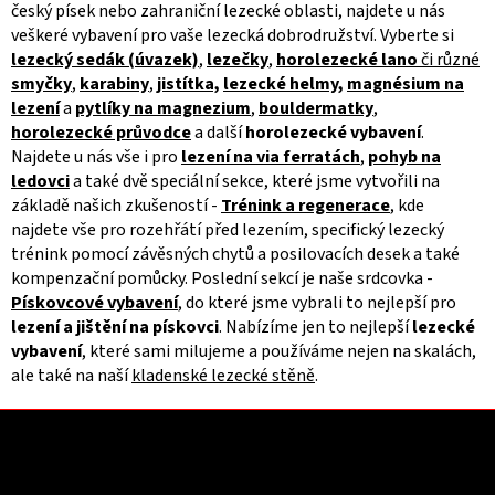
český písek nebo zahraniční lezecké oblasti, najdete u nás
r
veškeré vybavení pro vaše lezecká dobrodružství. Vyberte si
v
lezecký
sedák
(úvazek)
,
lezečky
,
horolezecké
lano
či různé
k
y
smyčky
,
karabiny
,
jistítka,
lezecké helmy
,
magnésium na
v
lezení
a
pytlíky na magnezium
,
bouldermatky
,
ý
horolezecké průvodce
a další
horolezecké vybavení
.
p
Najdete u nás vše i pro
lezení na via ferratách
,
pohyb na
i
ledovci
a také dvě speciální sekce, které jsme vytvořili na
s
základě našich zkušeností -
Trénink a regenerace
, kde
u
najdete vše pro rozehřátí před lezením, specifický lezecký
trénink pomocí závěsných chytů a posilovacích desek a také
kompenzační pomůcky. Poslední sekcí je naše srdcovka -
Pískovcové vybavení
, do které jsme vybrali to nejlepší pro
lezení a jištění na pískovci
. Nabízíme jen to nejlepší
lezecké
vybavení
, které sami milujeme a používáme nejen na skalách,
ale také na naší
kladenské lezecké stěně
.
Z
á
p
a
Kontakt