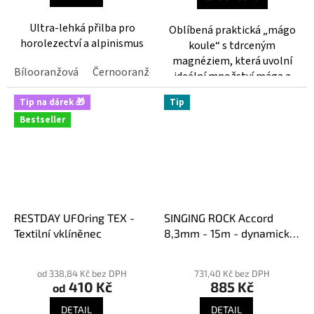
5,0
3,8
z
z
Ultra-lehká přilba pro
Oblíbená praktická „mágo
5
5
horolezectví a alpinismus
koule“ s tdrceným
hvězdiček.
hvězdiček.
magnéziem, která uvolní
Bílooranžová
Černooranžová
ideální množství mága a
výrazně snižuje prašnost.
Tip na dárek 🎁
Tip
Bestseller
RESTDAY UFOring TEX -
SINGING ROCK Accord
Textilní vklíněnec
8,3mm - 15m - dynamické
lano
Průměrné
Průměrné
hodnocení
hodnocení
od 338,84 Kč bez DPH
731,40 Kč bez DPH
410 Kč
885 Kč
produktu
produktu
od
je
je
DETAIL
DETAIL