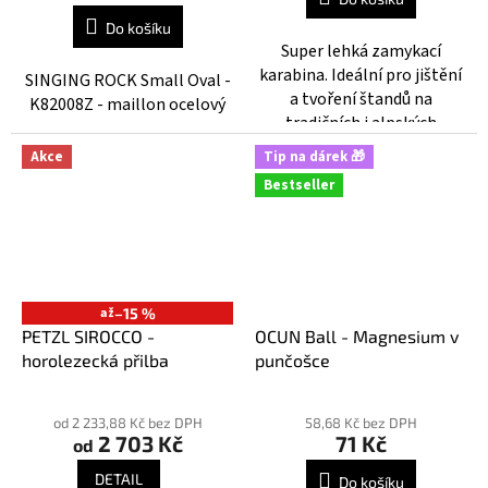
cena:
Do košíku
Super lehká zamykací
karabina. Ideální pro jištění
SINGING ROCK Small Oval -
a tvoření štandů na
K82008Z - maillon ocelový
tradičních i alpských
výstupech.
Akce
Tip na dárek 🎁
Bestseller
až
–15 %
PETZL SIROCCO -
OCUN Ball - Magnesium v
horolezecká přilba
punčošce
Průměrné
Průměrné
hodnocení
hodnocení
od 2 233,88 Kč bez DPH
58,68 Kč bez DPH
2 703 Kč
71 Kč
produktu
produktu
od
je
je
DETAIL
Do košíku