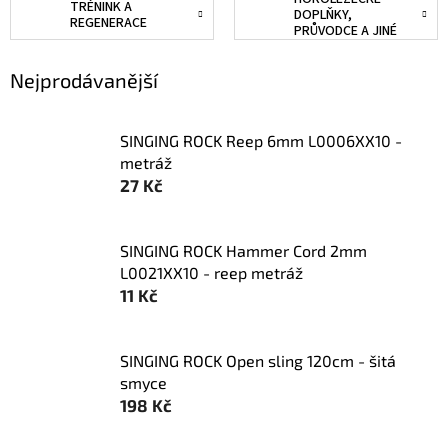
TRÉNINK A
DOPLŇKY,
REGENERACE
PRŮVODCE A JINÉ
Nejprodávanější
SINGING ROCK Reep 6mm L0006XX10 -
metráž
27 Kč
SINGING ROCK Hammer Cord 2mm
L0021XX10 - reep metráž
11 Kč
SINGING ROCK Open sling 120cm - šitá
smyce
198 Kč