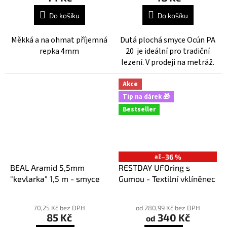
Do košíku
Do košíku
Měkká a na ohmat příjemná
Dutá plochá smyce Ocún PA
repka 4mm
20 je ideální pro tradiční
lezení. V prodeji na metráž.
Akce
Tip na dárek 🎁
Bestseller
až
–36 %
BEAL Aramid 5,5mm
RESTDAY UFOring s
"kevlarka" 1,5 m - smyce
Gumou - Textilní vklíněnec
Průměrné
Průměrné
hodnocení
hodnocení
70,25 Kč bez DPH
od 280,99 Kč bez DPH
85 Kč
340 Kč
produktu
produktu
od