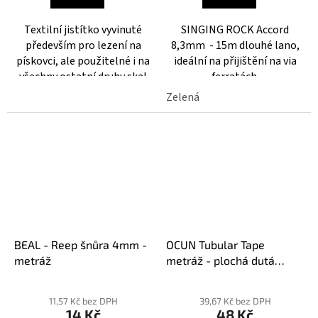
3,9
5,0
z
z
Textilní jistítko vyvinuté
SINGING ROCK Accord
5
5
především pro lezení na
8,3mm - 15m dlouhé lano,
hvězdiček.
hvězdiček.
pískovci, ale použitelné i na
ideální na přijištění na via
všechny ostatní druhy skal
ferratách
Uforing Ulite – Tex: Horní
Zelená
vrstva je textilní, používá se
na ni stejný materiál, ze...
BEAL - Reep šnůra 4mm -
OCUN Tubular Tape
metráž
metráž - plochá dutá
smyce
11,57 Kč bez DPH
39,67 Kč bez DPH
14 Kč
48 Kč