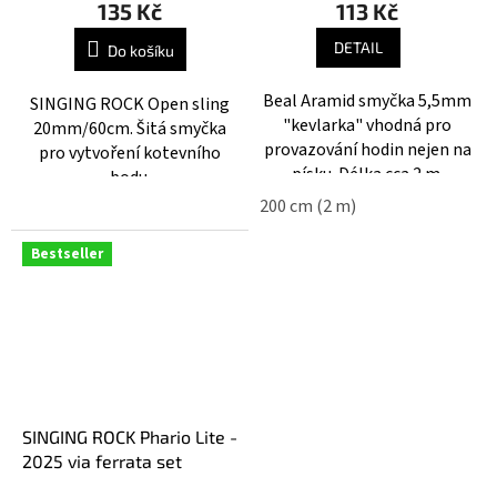
135 Kč
113 Kč
produktu
je
DETAIL
Do košíku
5,0
z
Beal Aramid smyčka 5,5mm
SINGING ROCK Open sling
5
"kevlarka" vhodná pro
20mm/60cm. Šitá smyčka
hvězdiček.
provazování hodin nejen na
pro vytvoření kotevního
písku. Délka cca 2 m.
bodu.
200 cm (2 m)
Bestseller
SINGING ROCK Phario Lite -
2025 via ferrata set