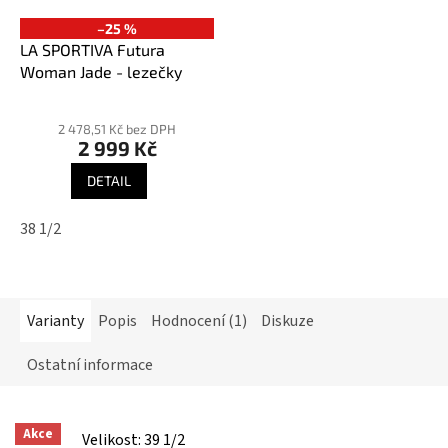
–25 %
LA SPORTIVA Futura
Woman Jade - lezečky
Průměrné
hodnocení
2 478,51 Kč bez DPH
2 999 Kč
produktu
je
DETAIL
4,8
z
38 1/2
5
hvězdiček.
Varianty
Popis
Hodnocení (1)
Diskuze
Ostatní informace
Akce
Velikost: 39 1/2