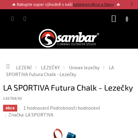
Přejít
🔥 Nakupte super výhodně v naší
kategorii Akce a Slevy
. 🔥
na
obsah
NÁKUP
KOŠÍK
Domů
LEZENÍ
LEZEČKY
Unisex lezečky
LA
SPORTIVA Futura Chalk - Lezečky
LA SPORTIVA Futura Chalk - Lezečky
143764/43
Průměrné
1 hodnocení
Podrobnosti hodnocení
Akce
hodnocení
Značka:
LA SPORTIVA
produktu
je
5,0