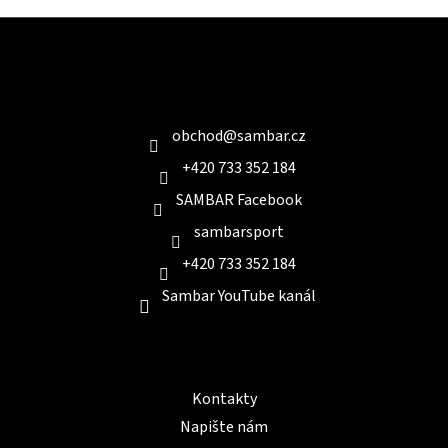
Z
á
p
a
Kontakt
t
í
obchod
@
sambar.cz
+420 733 352 184
SAMBAR Facebook
sambarsport
+420 733 352 184
Sambar YouTube kanál
Informace pro Vás
Kontakty
Napište nám