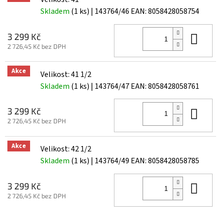
Skladem
(1 ks)
| 143764/46
EAN:
8058428058754
Do 
3 299 Kč
2 726,45 Kč bez DPH
Akce
Velikost: 41 1/2
Skladem
(1 ks)
| 143764/47
EAN:
8058428058761
Do 
3 299 Kč
2 726,45 Kč bez DPH
Akce
Velikost: 42 1/2
Skladem
(1 ks)
| 143764/49
EAN:
8058428058785
Do 
3 299 Kč
2 726,45 Kč bez DPH