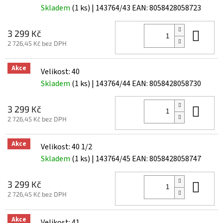
Skladem
(1 ks)
| 143764/43
EAN:
8058428058723
Do 
3 299 Kč
2 726,45 Kč bez DPH
Akce
Velikost: 40
Skladem
(1 ks)
| 143764/44
EAN:
8058428058730
Do 
3 299 Kč
2 726,45 Kč bez DPH
Akce
Velikost: 40 1/2
Skladem
(1 ks)
| 143764/45
EAN:
8058428058747
Do 
3 299 Kč
2 726,45 Kč bez DPH
Akce
Velikost: 41