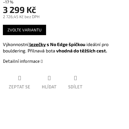
–17 %
3 299 Kč
2 726,45 Kč bez DPH
Měrná
ZVOLTE VARIANTU
cena:
Výkonnostní
lezečky
s No Edge špičkou
ideální pro
bouldering. Přilnavá bota
vhodná do těžších cest.
Detailní informace
ZEPTAT SE
HLÍDAT
SDÍLET