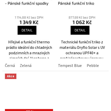
- Pánské funkční spodky
Pánské funkční triko
1 114,88 Kč bez DPH
877,69 Kč bez DPH
1 349 Kč
1 062 Kč
DETAIL
DETAIL
Hřejivé a funkční thermo
Technické funkční triko z
prádlo ideální do chladných
materiálu Dryflo Solar s UV
podzimních a mrazivých
ochranou UPF40+ a
zimních dní. Vyrobeno z
protizápachovou úpravou.
kvalitní Merino vlny a
Černá
Zelená
Tempest Blue
Pebble
funkčních syntetických
vláken.
Akce