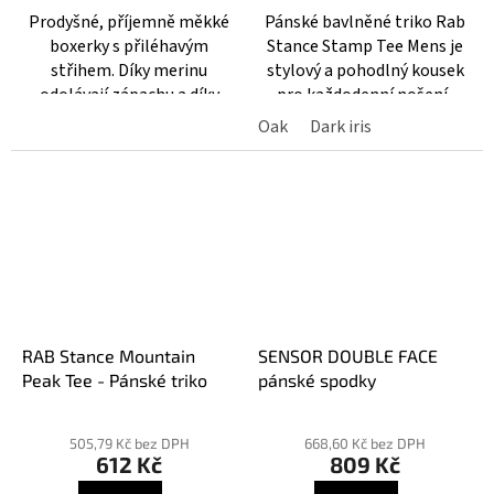
z
Prodyšné, příjemně měkké
Pánské bavlněné triko Rab
5
boxerky s přiléhavým
Stance Stamp Tee Mens je
hvězdiček.
střihem. Díky merinu
stylový a pohodlný kousek
odolávají zápachu a díky
pro každodenní nošení.
vláknům syntetickým rychle
Oak
Dark iris
odvádí pot.
RAB Stance Mountain
SENSOR DOUBLE FACE
Peak Tee - Pánské triko
pánské spodky
Průměrné
hodnocení
505,79 Kč bez DPH
668,60 Kč bez DPH
612 Kč
809 Kč
produktu
je