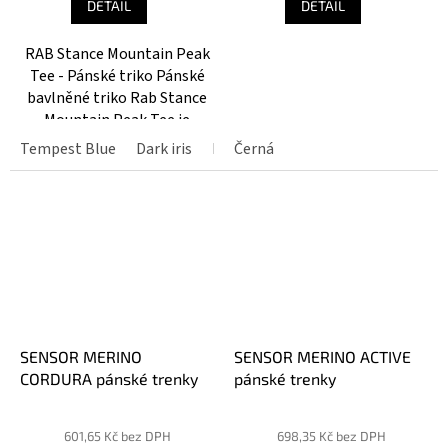
DETAIL
DETAIL
5,0
z
RAB Stance Mountain Peak
5
Tee - Pánské triko Pánské
hvězdiček.
bavlněné triko Rab Stance
Mountain Peak Tee je
pohodlný kousek pro
Tempest Blue
Dark iris
Ecru
Černá
každodenní nošení. Díky
příjemnému materiálu,
lehké konstrukci a
klasickému...
SENSOR MERINO
SENSOR MERINO ACTIVE
CORDURA pánské trenky
pánské trenky
601,65 Kč bez DPH
698,35 Kč bez DPH