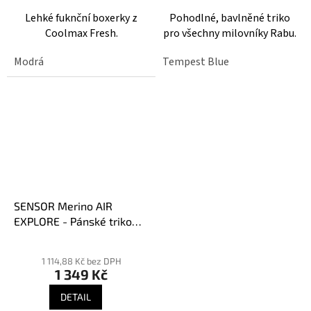
z
Lehké fuknční boxerky z
Pohodlné, bavlněné triko
5
Coolmax Fresh.
pro všechny milovníky Rabu.
hvězdiček.
Modrá
Tempest Blue
SENSOR Merino AIR
EXPLORE - Pánské triko
bez rukávu
1 114,88 Kč bez DPH
1 349 Kč
DETAIL