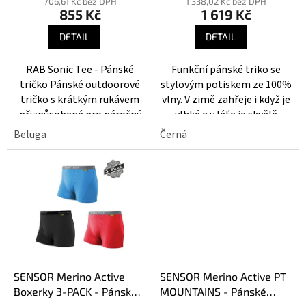
706,61 Kč bez DPH
1 338,02 Kč bez DPH
ů
855 Kč
1 619 Kč
DETAIL
DETAIL
RAB Sonic Tee - Pánské
Funkční pánské triko se
tričko Pánské outdoorové
stylovým potiskem ze 100%
tričko s krátkým rukávem
vlny. V zimě zahřeje i když je
přizpůsobené pro náročný
vlhké a v léťe je skvělě
pohyb v horách.
prodyšné a přirozeně
Beluga
Černá
antibakteriální.
SENSOR Merino Active
SENSOR Merino Active PT
Boxerky 3-PACK - Pánské
MOUNTAINS - Pánské