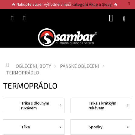
Přejít
🔥 Nakupte super výhodně v naší
kategorii Akce a Slevy
. 🔥
na
obsah
NÁKUP
KOŠÍK
Domů
OBLEČENÍ, BOTY
PÁNSKÉ OBLEČENÍ
TERMOPRÁDLO
TERMOPRÁDLO
Trika s dlouhým
Trika s krátkým
rukávem
rukávem
Tílka
Spodky