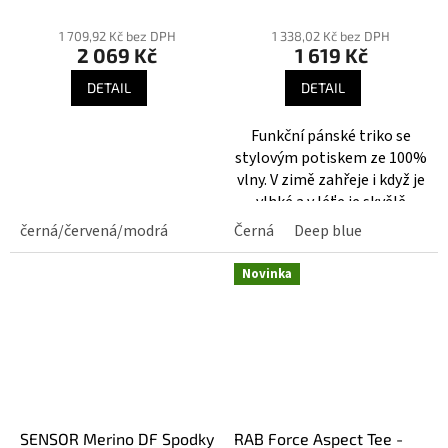
trenky
funkční triko kr.rukáv
Průměrné
hodnocení
1 709,92 Kč bez DPH
1 338,02 Kč bez DPH
2 069 Kč
1 619 Kč
produktu
je
DETAIL
DETAIL
5,0
z
Funkční pánské triko se
5
stylovým potiskem ze 100%
hvězdiček.
vlny. V zimě zahřeje i když je
vlhké a v léťe je skvělě
prodyšné a přirozeně
černá/červená/modrá
Černá
Deep blue
antibakteriální.
Novinka
SENSOR Merino DF Spodky
RAB Force Aspect Tee -