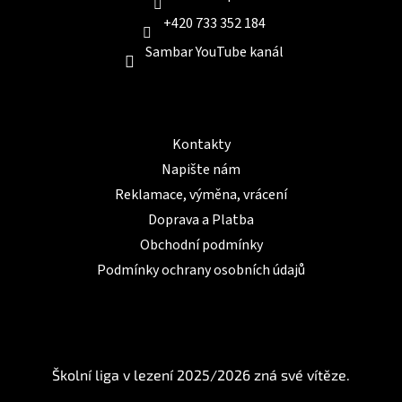
s
+420 733 352 184
u
Sambar YouTube kanál
Informace pro Vás
Kontakty
Napište nám
Reklamace, výměna, vrácení
Doprava a Platba
Obchodní podmínky
Podmínky ochrany osobních údajů
BLOG
Školní liga v lezení 2025/2026 zná své vítěze.