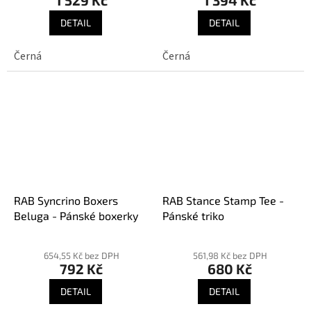
1 529 Kč
1 394 Kč
DETAIL
DETAIL
Černá
Černá
RAB Syncrino Boxers
RAB Stance Stamp Tee -
Beluga - Pánské boxerky
Pánské triko
Průměrné
hodnocení
654,55 Kč bez DPH
561,98 Kč bez DPH
792 Kč
680 Kč
produktu
je
DETAIL
DETAIL
5,0