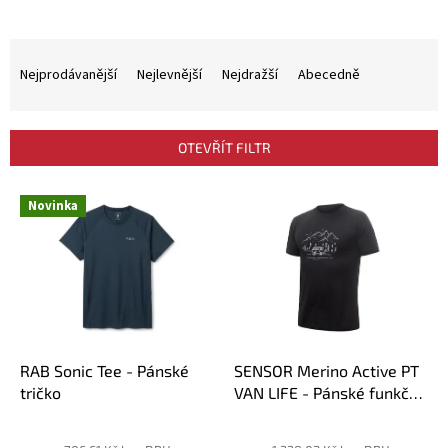
Ř
a
Nejprodávanější
Nejlevnější
Nejdražší
Abecedně
z
e
n
OTEVŘÍT FILTR
í
p
V
r
Novinka
ý
o
p
d
i
u
s
k
p
t
r
ů
o
d
RAB Sonic Tee - Pánské
SENSOR Merino Active PT
u
tričko
VAN LIFE - Pánské funkční
k
triko kr.rukáv
t