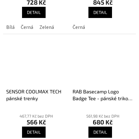
728 Kč
845 Kč
DETAIL
DETAIL
Bílá
Černá
Zelená
Černá
SENSOR COOLMAX TECH
RAB Basecamp Logo
pánské trenky
Badge Tee - pánské triko s
kr. rukávem
Průměrné
hodnocení
467,77 Kč bez DPH
561,98 Kč bez DPH
566 Kč
680 Kč
produktu
je
DETAIL
DETAIL
5,0