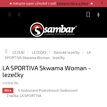
Přejít
🔥 Nakupte super výhodně v naší
kategorii Akce a Slevy
. 🔥
na
obsah
NÁKUP
KOŠÍK
Domů
LEZENÍ
LEZEČKY
Dámské lezečky
LA
SPORTIVA Skwama Woman - lezečky
LA SPORTIVA Skwama Woman -
lezečky
131016/ZEL
Průměrné
5 hodnocení
Podrobnosti hodnocení
Akce
hodnocení
Značka:
LA SPORTIVA
produktu
je