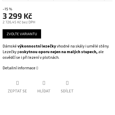
–15 %
3 299 Kč
2 726,45 Kč bez DPH
Měrná
ZVOLTE VARIANTU
cena:
Dámské
výkonnostní lezečky
vhodné na skály i umělé stěny.
Lezečky p
oskytnou oporu nejen na malých stupech,
ale
osvědčí se i při lezení v plotnách.
Detailní informace
ZEPTAT SE
HLÍDAT
SDÍLET