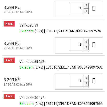
Do 
3 299 Kč
2 726,45 Kč bez DPH
Akce
Velikost: 39
Skladem
(1 ks)
| 131016/ZEL2
EAN:
8058428097524
Do 
3 299 Kč
2 726,45 Kč bez DPH
Akce
Velikost: 39 1/2
Skladem
(1 ks)
| 131016/ZEL17
EAN:
8058428097531
Do 
3 299 Kč
2 726,45 Kč bez DPH
Akce
Velikost: 40 1/2
Skladem
(1 ks)
| 131016/ZEL18
EAN:
8058428097555