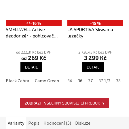
až
–16 %
–15 %
SMELLWELL Active
LA SPORTIVA Skwama -
deodorizér - pohlcovač
lezečky
pachů
Průměrné
Průměrné
hodnocení
hodnocení
od 222,31 Kč bez DPH
2 726,45 Kč bez DPH
269 Kč
3 299 Kč
produktu
produktu
od
je
je
DETAIL
DETAIL
3,9
4,3
z
z
Black Zebra
Camo Green
Geometric Black/White
34
36
37
37 1/2
38
Geome
3
5
5
hvězdiček.
hvězdiček.
ZOBRAZIT VŠECHNY SOUVISEJÍCÍ PRODUKTY
Varianty
Popis
Hodnocení (5)
Diskuze