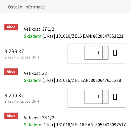
Ostatní informace
Akce
Velikost: 37 1/2
Skladem
(1 ks)
| 131016/ZEL6
EAN:
8020647651221
Do 
3 299 Kč
2 726,45 Kč bez DPH
Akce
Velikost: 38
Skladem
(1 ks)
| 131016/ZEL
EAN:
8020647651238
Do 
3 299 Kč
2 726,45 Kč bez DPH
Akce
Velikost: 38 1/2
Skladem
(1 ks)
| 131016/ZEL16
EAN:
8058428097517