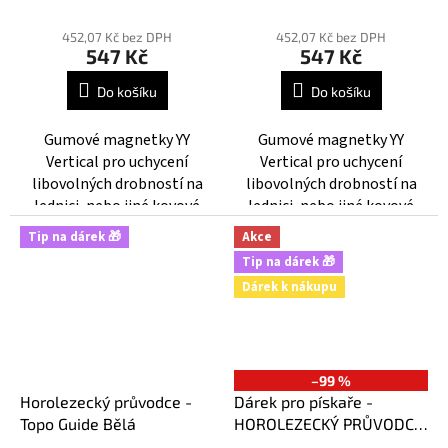
lednici
na lednici
Průměrné
Průměrné
hodnocení
hodnocení
452,07 Kč bez DPH
452,07 Kč bez DPH
547 Kč
547 Kč
produktu
produktu
je
je
Do košíku
Do košíku
4,0
5,0
z
z
Gumové magnetky YY
Gumové magnetky YY
5
5
Vertical pro uchycení
Vertical pro uchycení
hvězdiček.
hvězdiček.
libovolných drobností na
libovolných drobností na
lednici, nebo jiné kovové
lednici, nebo jiné kovové
povrchy.
povrchy.
Tip na dárek 🎁
Akce
Tip na dárek 🎁
Dárek k nákupu
–99 %
Horolezecký průvodce -
Dárek pro pískaře -
Topo Guide Bělá
HOROLEZECKÝ PRŮVODCE
OSTROV