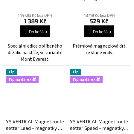
klíče
mleté magnesium
Průměrné
Průměrné
hodnocení
hodnocení
1 147,93 Kč bez DPH
437,19 Kč bez DPH
1 389 Kč
529 Kč
produktu
produktu
je
je
Do košíku
Do košíku
5,0
5,0
z
z
Speciální edice oblíbeného
Prémiová magneziová drť
5
5
držáku na klíče, ve variantě
ze slané vody.
hvězdiček.
hvězdiček.
Mont Everest.
Tip
Tip
Tip na dárek 🎁
Tip na dárek 🎁
YY VERTICAL Magnet route
YY VERTICAL Magnet route
setter Lead - magnetky na
setter Speed - magnetky