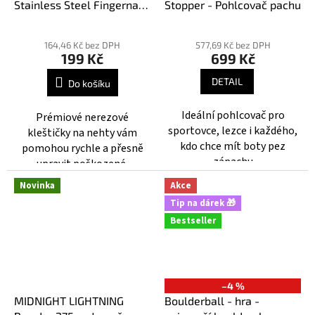
Stainless Steel Fingernail
Stopper - Pohlcovač pachu
Clippers – prémiové
Průměrné
Průměrné
nerezové kleštičky na
hodnocení
hodnocení
164,46 Kč bez DPH
577,69 Kč bez DPH
nehty
199 Kč
699 Kč
produktu
produktu
je
je
DETAIL
Do košíku
5,0
5,0
z
z
Ideální pohlcovač pro
Prémiové nerezové
5
5
sportovce, lezce i každého,
kleštičky na nehty vám
hvězdiček.
hvězdiček.
kdo chce mít boty pez
pomohou rychle a přesně
zápachu
upravit poškozené,
zatržené nebo přerostlé
Novinka
Akce
nehty doma, na stěně i na
Tip na dárek 🎁
skalách.
Bestseller
–4 %
MIDNIGHT LIGHTNING
Boulderball - hra -