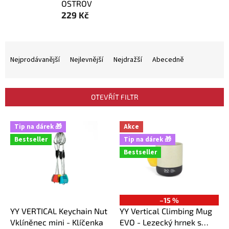
OSTROV
229 Kč
Ř
a
Nejprodávanější
Nejlevnější
Nejdražší
Abecedně
z
e
n
OTEVŘÍT FILTR
í
p
V
r
Tip na dárek 🎁
Akce
ý
o
Bestseller
Tip na dárek 🎁
p
d
Bestseller
i
u
s
k
p
t
r
ů
o
–15 %
d
YY VERTICAL Keychain Nut
YY Vertical Climbing Mug
u
Vklíněnec mini - Klíčenka
EVO - Lezecký hrnek s