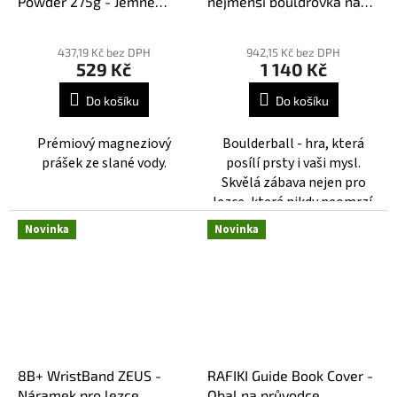
Powder 275g - Jemně
nejmenší bouldrovka na
mleté magnesium
světě
Průměrné
Průměrné
hodnocení
hodnocení
437,19 Kč bez DPH
942,15 Kč bez DPH
529 Kč
1 140 Kč
produktu
produktu
je
je
Do košíku
Do košíku
5,0
3,3
z
z
Prémiový magneziový
Boulderball - hra, která
5
5
prášek ze slané vody.
posílí prsty i vaši mysl.
hvězdiček.
hvězdiček.
Skvělá zábava nejen pro
lezce, která nikdy neomrzí.
Novinka
Novinka
8B+ WristBand ZEUS -
RAFIKI Guide Book Cover -
Náramek pro lezce
Obal na průvodce