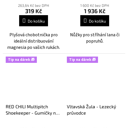
hodnocení
hodnocení
263,64 Kč bez DPH
1 600 Kč bez DPH
319 Kč
1 936 Kč
produktu
produktu
je
je
Do košíku
Do košíku
5,0
5,0
z
z
Plyšová chobotnička pro
Nůžky pro stříhání lana či
5
5
ideální distribuování
popruhů.
hvězdiček.
hvězdiček.
magnesia po vašich rukách.
Tip na dárek 🎁
Tip na dárek 🎁
RED CHILI Multipitch
Vltavská Žula - Lezecký
Shoekeeper - Gumičky na
průvodce
lezečky
Průměrné
Průměrné