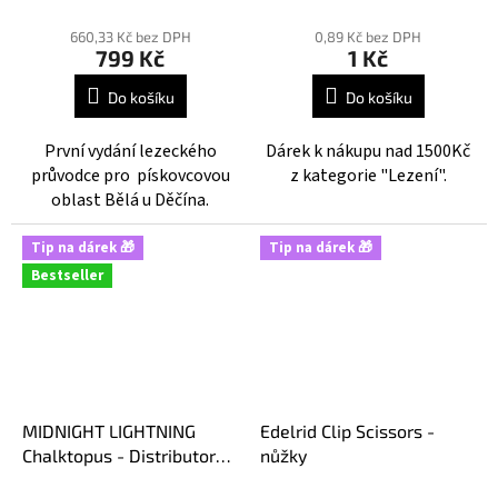
Průměrné
Průměrné
hodnocení
hodnocení
660,33 Kč bez DPH
0,89 Kč bez DPH
799 Kč
1 Kč
produktu
produktu
je
je
Do košíku
Do košíku
5,0
5,0
z
z
První vydání lezeckého
Dárek k nákupu nad 1500Kč
5
5
průvodce pro pískovcovou
z kategorie "Lezení".
hvězdiček.
hvězdiček.
oblast Bělá u Děčína.
Tip na dárek 🎁
Tip na dárek 🎁
Bestseller
MIDNIGHT LIGHTNING
Edelrid Clip Scissors -
Chalktopus - Distributor
nůžky
magnesia
Průměrné
Průměrné