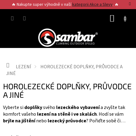
Přejít
🔥 Nakupte super výhodně v naší
kategorii Akce a Slevy
. 🔥
na
obsah
NÁKUP
KOŠÍK
Domů
LEZENÍ
HOROLEZECKÉ DOPLŇKY, PRŮVODCE A
JINÉ
HOROLEZECKÉ DOPLŇKY, PRŮVODCE
A JINÉ
Vyberte si
doplňky
svého
lezeckého vybavení
a zvyšte tak
komfort vašeho
lezení na stěně i ve skalách
. Hodí se vám
brýle na jištění
nebo
lezecký průvodce
? Pořiďte sobě či
někomu dalšímu
lezecký hrnek
jako dárek nebo si prostě jen
vylaďte vaši
lezeckou výbavu
do detailů.