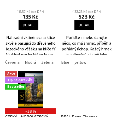
k
chytem
Průměrné
Průměrné
t
hodnocení
hodnocení
111,57 Kč bez DPH
432,23 Kč bez DPH
ů
135 Kč
523 Kč
produktu
produktu
je
je
DETAIL
DETAIL
5,0
4,2
z
z
Náhradní vklíněnec na klíče
Pořiďte si nebo darujte
5
5
skvěle pasující do dřevěného
něco, co má šmrnc, příběh a
hvězdiček.
hvězdiček.
lezeckého věšáku na klíče YY
pořádný úchop. Každý hrnek
Vertical pro každého lezce.
je jedinečný, stejně jako
každý lezec. Spojení designu
Červená
Modrá
Zelená
Žlutá
Blue
yellow
a funkčnosti, které ocení
začátečníci i ostřílení borci.
Akce
Tip na dárek 🎁
Bestseller
–58 %
ČESKÝ - HOROLEZECKÝ
BEAL Rope Cleaner -