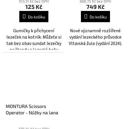
hodnocení
hodnocení
103,31 Kč bez DPH
668,75 Kč bez DPH
125 Kč
749 Kč
produktu
produktu
je
je
Do košíku
Do košíku
5,0
5,0
z
z
Gumičky k přichycení
Nové významně rozšířené
5
5
lezeček na kotník. Můžete si
vydání lezeckého průvodce
hvězdiček.
hvězdiček.
tak bez obav sundat lezečky
Vltavská žula (vydání 2024).
na štandu a lezecké boty
vám zůstanou bezpečně
viset za kotník.
MONTURA Scissors
Operator - Nůžky na lana