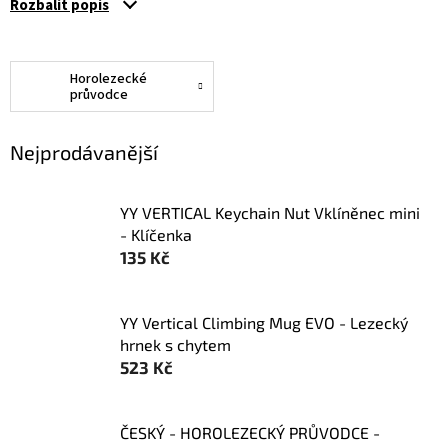
Rozbalit popis
Horolezecké
průvodce
Nejprodávanější
YY VERTICAL Keychain Nut Vklíněnec mini
- Klíčenka
135 Kč
YY Vertical Climbing Mug EVO - Lezecký
hrnek s chytem
523 Kč
ČESKÝ - HOROLEZECKÝ PRŮVODCE -