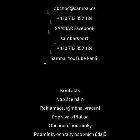
t
v
í
obchod
@
sambar.cz
k
y
+420 733 352 184
v
ý
SAMBAR Facebook
p
sambarsport
i
s
+420 733 352 184
u
Sambar YouTube kanál
Informace pro Vás
Kontakty
Napište nám
Reklamace, výměna, vrácení
Doprava a Platba
Obchodní podmínky
Podmínky ochrany osobních údajů