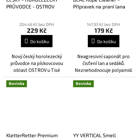
PRŮVODCE - OSTROV
Přípravek na praní lana
Průměrné
hodnocení
204,46 Kč bez DPH
147,93 Kč bez DPH
229 Kč
179 Kč
produktu
je
Do košíku
Do košíku
4,2
z
Nový český horolezecký
Neagresivní saponát pro
5
průvodce na pískovcovou
čisťení lan a sedáků.
hvězdiček.
oblast OSTROV u Tisé
Neznehodnocuje polyamid.
Novinka
Novinka
KletterRetter Premium
YY VERTICAL Smell