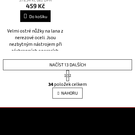
379,34 Kč bez DPH
459 Kč
Do košíku
Velmi ostré nůžky na lana z
nerezové oceli. Jsou
nezbytným nástrojem při
záchranných operacích.
NAČÍST 13 DALŠÍCH
S
1
2
t
O
r
34
položek celkem
v
á
l
n
NAHORU
á
k
o
d
v
a
Z
á
c
á
n
í
p
í
p
a
Kontakt
r