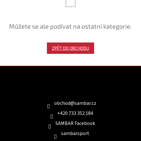
Můžete se ale podívat na ostatní kategorie.
ZPĚT DO OBCHODU
Z
á
p
a
Kontakt
t
í
obchod
@
sambar.cz
+420 733 352 184
SAMBAR Facebook
sambarsport