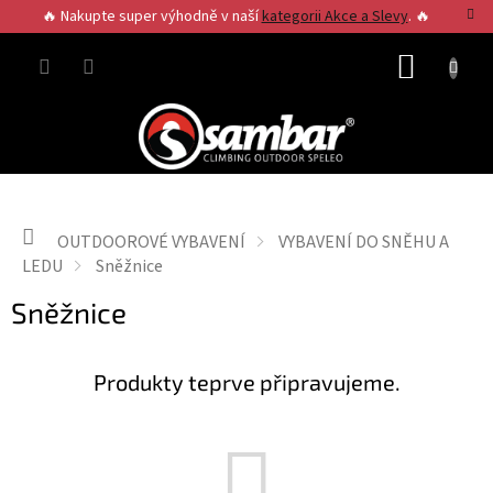
Přejít
🔥 Nakupte super výhodně v naší
kategorii Akce a Slevy
. 🔥
na
obsah
NÁKUP
KOŠÍK
Domů
OUTDOOROVÉ VYBAVENÍ
VYBAVENÍ DO SNĚHU A
LEDU
Sněžnice
Sněžnice
Produkty teprve připravujeme.