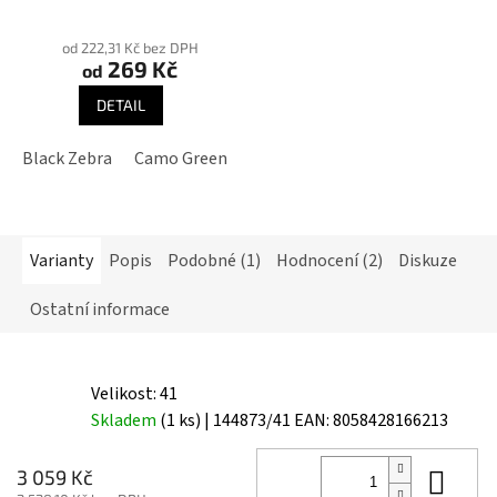
pachů
Průměrné
hodnocení
od 222,31 Kč bez DPH
269 Kč
produktu
od
je
DETAIL
3,9
z
Black Zebra
Camo Green
Geometric Black/White
Geome
5
hvězdiček.
Varianty
Popis
Podobné (1)
Hodnocení (2)
Diskuze
Ostatní informace
Velikost: 41
Skladem
(1 ks)
| 144873/41
EAN:
8058428166213
Do 
3 059 Kč