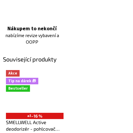
Nákupem to nekončí
nabízíme revize vybavení a
OOPP
Související produkty
Akce
Tip na dárek 🎁
Bestseller
až
–16 %
SMELLWELL Active
deodorizér - pohlcovač