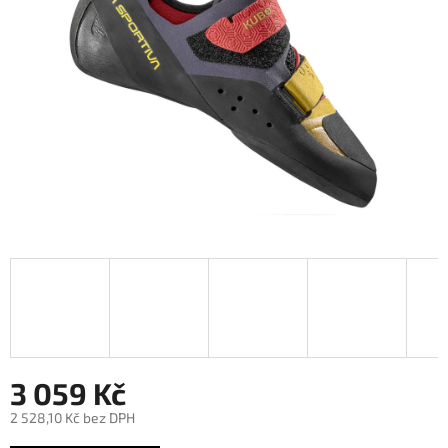
hvězdiček.
3 059 Kč
2 528,10 Kč bez DPH
Měrná