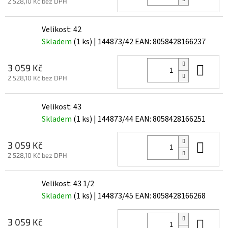
2 528,10 Kč bez DPH
Velikost: 42
Skladem
(1 ks)
| 144873/42
EAN:
8058428166237
Do 
3 059 Kč
2 528,10 Kč bez DPH
Velikost: 43
Skladem
(1 ks)
| 144873/44
EAN:
8058428166251
Do 
3 059 Kč
2 528,10 Kč bez DPH
Velikost: 43 1/2
Skladem
(1 ks)
| 144873/45
EAN:
8058428166268
Do 
3 059 Kč