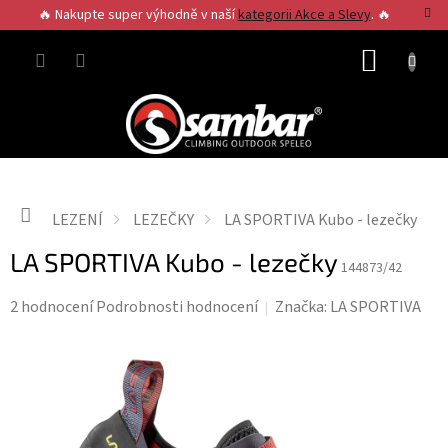
Přejít
🔥 Nakupte super výhodně v naší
kategorii Akce a Slevy
. 🔥
na
obsah
NÁKUP
KOŠÍK
Domů
LEZENÍ
LEZEČKY
LA SPORTIVA Kubo - lezečky
LA SPORTIVA Kubo - lezečky
144873/42
Průměrné
2 hodnocení
Podrobnosti hodnocení
Značka:
LA SPORTIVA
hodnocení
produktu
je
5,0
z
5