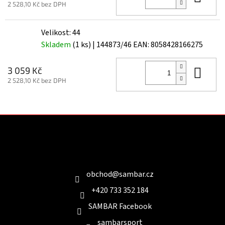
2 528,10 Kč bez DPH
Velikost: 44
Skladem
(1 ks)
| 144873/46
EAN:
8058428166275
Do 
3 059 Kč
2 528,10 Kč bez DPH
Z
á
p
a
Kontakt
t
í
obchod
@
sambar.cz
+420 733 352 184
SAMBAR Facebook
sambarsport