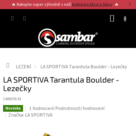
Přejít
🔥 Nakupte super výhodně v naší
kategorii Akce a Slevy
. 🔥
na
obsah
NÁKUP
KOŠÍK
Domů
LEZENÍ
LA SPORTIVA Tarantula Boulder - Lezečky
LA SPORTIVA Tarantula Boulder -
Lezečky
146639/41
Průměrné
1 hodnocení
Podrobnosti hodnocení
Novinka
hodnocení
Značka:
LA SPORTIVA
produktu
je
5,0