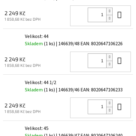
Do 
2 249 Kč
1 858,68 Kč bez DPH
Velikost: 44
Skladem
(1 ks)
| 146639/48
EAN:
8020647106226
Do 
2 249 Kč
1 858,68 Kč bez DPH
Velikost: 44 1/2
Skladem
(1 ks)
| 146639/46
EAN:
8020647106233
Do 
2 249 Kč
1 858,68 Kč bez DPH
Velikost: 45
Skladem
(1 ks)
| 146639/47
EAN:
8020647106240