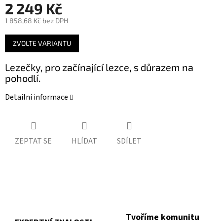
2 249 Kč
1 858,68 Kč bez DPH
Měrná
ZVOLTE VARIANTU
cena:
Lezečky, pro začínající lezce, s důrazem na
pohodlí.
Detailní informace
ZEPTAT SE
HLÍDAT
SDÍLET
Tvoříme komunitu