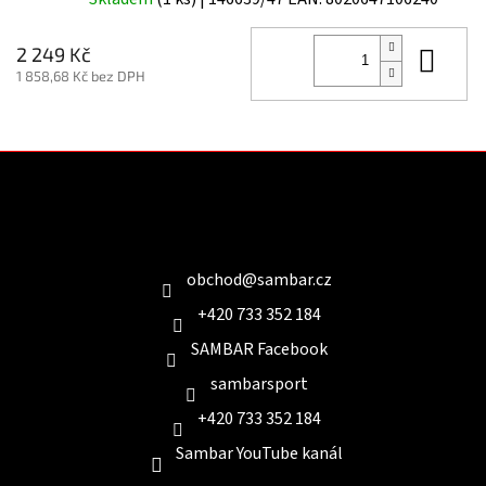
Do 
2 249 Kč
1 858,68 Kč bez DPH
Z
á
p
a
Kontakt
t
í
obchod
@
sambar.cz
+420 733 352 184
SAMBAR Facebook
sambarsport
+420 733 352 184
Sambar YouTube kanál