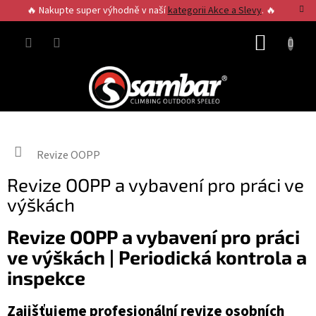
Přejít
🔥 Nakupte super výhodně v naší
kategorii Akce a Slevy
. 🔥
na
obsah
NÁKUP
KOŠÍK
Domů
Revize OOPP
Revize OOPP a vybavení pro práci ve
výškách
Revize OOPP a vybavení pro práci
ve výškách | Periodická kontrola a
inspekce
Zajišťujeme profesionální revize osobních