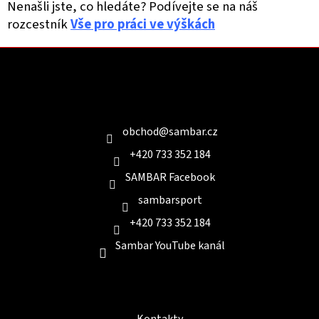
Nenašli jste, co hledáte? Podívejte se na náš
rozcestník
Vše pro práci ve výškách
Z
á
p
a
Kontakt
t
í
obchod
@
sambar.cz
+420 733 352 184
SAMBAR Facebook
sambarsport
+420 733 352 184
Sambar YouTube kanál
Informace pro Vás
Kontakty