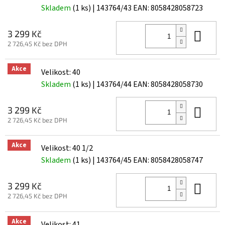
Skladem
(1 ks)
| 143764/43
EAN:
8058428058723
Do 
3 299 Kč
2 726,45 Kč bez DPH
Akce
Velikost: 40
Skladem
(1 ks)
| 143764/44
EAN:
8058428058730
Do 
3 299 Kč
2 726,45 Kč bez DPH
Akce
Velikost: 40 1/2
Skladem
(1 ks)
| 143764/45
EAN:
8058428058747
Do 
3 299 Kč
2 726,45 Kč bez DPH
Akce
Velikost: 41