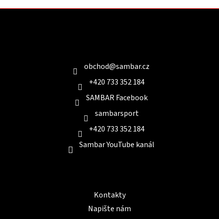
Z
á
p
a
Kontakt
t
í
obchod
@
sambar.cz
+420 733 352 184
SAMBAR Facebook
sambarsport
+420 733 352 184
Sambar YouTube kanál
Informace pro Vás
Kontakty
Napište nám