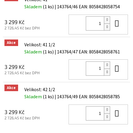
Skladem
(1 ks)
| 143764/46
EAN:
8058428058754
Do 
3 299 Kč
2 726,45 Kč bez DPH
Akce
Velikost: 41 1/2
Skladem
(1 ks)
| 143764/47
EAN:
8058428058761
Do 
3 299 Kč
2 726,45 Kč bez DPH
Akce
Velikost: 42 1/2
Skladem
(1 ks)
| 143764/49
EAN:
8058428058785
Do 
3 299 Kč
2 726,45 Kč bez DPH