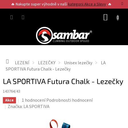
Přejít
🔥 Nakupte super výhodně v naší
kategorii Akce a Slevy
. 🔥
na
obsah
NÁKUP
KOŠÍK
Domů
LEZENÍ
LEZEČKY
Unisex lezečky
LA
SPORTIVA Futura Chalk - Lezečky
LA SPORTIVA Futura Chalk - Lezečky
143764/43
Průměrné
1 hodnocení
Podrobnosti hodnocení
Akce
hodnocení
Značka:
LA SPORTIVA
produktu
je
5,0