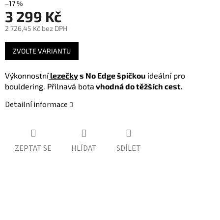
–17 %
3 299 Kč
2 726,45 Kč bez DPH
Měrná
ZVOLTE VARIANTU
cena:
Výkonnostní
lezečky
s No Edge špičkou
ideální pro
bouldering. Přilnavá bota
vhodná do těžších cest.
Detailní informace
ZEPTAT SE
HLÍDAT
SDÍLET