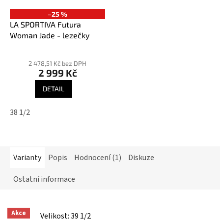
–25 %
LA SPORTIVA Futura
Woman Jade - lezečky
Průměrné
hodnocení
2 478,51 Kč bez DPH
2 999 Kč
produktu
je
DETAIL
4,8
z
38 1/2
5
hvězdiček.
Varianty
Popis
Hodnocení (1)
Diskuze
Ostatní informace
Akce
Velikost: 39 1/2