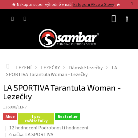
Přejít
🔥 Nakupte super výhodně v naší
kategorii Akce a Slevy
. 🔥
na
obsah
NÁKUP
KOŠÍK
Domů
LEZENÍ
LEZEČKY
Dámské lezečky
LA
SPORTIVA Tarantula Woman - Lezečky
LA SPORTIVA Tarantula Woman -
Lezečky
136006/CER7
Akce
I pro
Bestseller
začátečníky
Průměrné
12 hodnocení
Podrobnosti hodnocení
hodnocení
Značka:
LA SPORTIVA