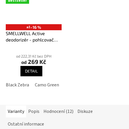
Bestseller
až
–16 %
SMELLWELL Active
deodorizér - pohlcovač
pachů
Průměrné
hodnocení
od 222,31 Kč bez DPH
269 Kč
produktu
od
je
DETAIL
3,9
z
Black Zebra
Camo Green
Geometric Black/White
Geome
5
hvězdiček.
Varianty
Popis
Hodnocení (12)
Diskuze
Ostatní informace