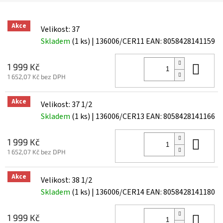
Akce
Velikost: 37
Skladem
(1 ks)
| 136006/CER11
EAN:
8058428141159
Do 
1 999 Kč
1 652,07 Kč bez DPH
Akce
Velikost: 37 1/2
Skladem
(1 ks)
| 136006/CER13
EAN:
8058428141166
Do 
1 999 Kč
1 652,07 Kč bez DPH
Akce
Velikost: 38 1/2
Skladem
(1 ks)
| 136006/CER14
EAN:
8058428141180
Do 
1 999 Kč