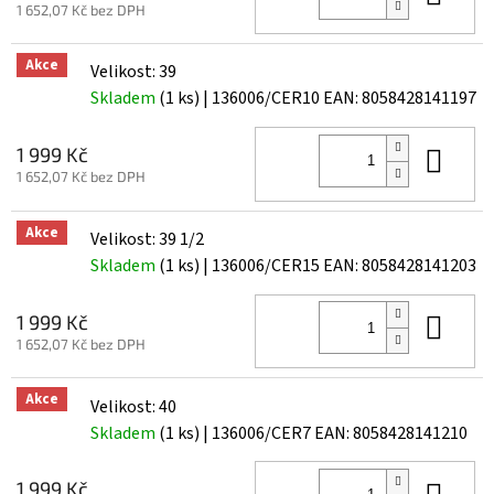
1 652,07 Kč bez DPH
Akce
Velikost: 39
Skladem
(1 ks)
| 136006/CER10
EAN:
8058428141197
Do 
1 999 Kč
1 652,07 Kč bez DPH
Akce
Velikost: 39 1/2
Skladem
(1 ks)
| 136006/CER15
EAN:
8058428141203
Do 
1 999 Kč
1 652,07 Kč bez DPH
Akce
Velikost: 40
Skladem
(1 ks)
| 136006/CER7
EAN:
8058428141210
Do 
1 999 Kč