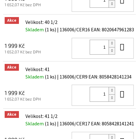
1 652,07 Kč bez DPH
Akce
Velikost: 40 1/2
Skladem
(1 ks)
| 136006/CER16
EAN:
8020647961283
Do 
1 999 Kč
1 652,07 Kč bez DPH
Akce
Velikost: 41
Skladem
(1 ks)
| 136006/CER9
EAN:
8058428141234
Do 
1 999 Kč
1 652,07 Kč bez DPH
Akce
Velikost: 41 1/2
Skladem
(1 ks)
| 136006/CER17
EAN:
8058428141241