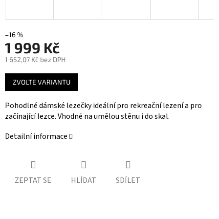
–16 %
1 999 Kč
1 652,07 Kč bez DPH
Měrná
ZVOLTE VARIANTU
cena:
Pohodlné dámské lezečky ideální pro rekreační lezení a pro
začínající lezce. Vhodné na umělou stěnu i do skal.
Detailní informace
ZEPTAT SE
HLÍDAT
SDÍLET