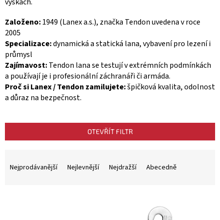
výškách.
Založeno:
1949 (Lanex a.s.), značka Tendon uvedena v roce
2005
Specializace:
dynamická a statická lana, vybavení pro lezení i
průmysl
Zajímavost:
Tendon lana se testují v extrémních podmínkách
a používají je i profesionální záchranáři či armáda.
Proč si Lanex / Tendon zamilujete:
špičková kvalita, odolnost
a důraz na bezpečnost.
OTEVŘÍT FILTR
Ř
a
Nejprodávanější
Nejlevnější
Nejdražší
Abecedně
z
e
n
V
í
ý
p