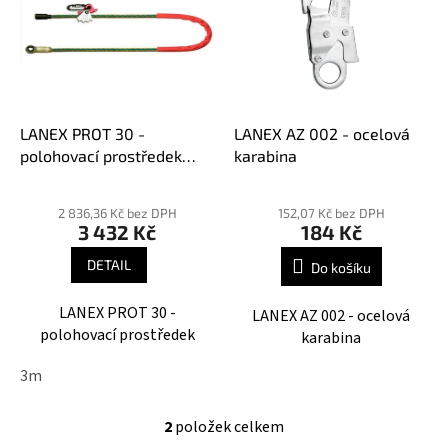
p
r
i
o
s
d
p
u
r
k
o
t
d
LANEX PROT 30 -
LANEX AZ 002 - ocelová
ů
u
polohovací prostředek
karabina
k
neprořezný
Průměrné
t
hodnocení
2 836,36 Kč bez DPH
152,07 Kč bez DPH
ů
3 432 Kč
184 Kč
produktu
je
DETAIL
Do košíku
3,3
z
LANEX PROT 30 -
LANEX AZ 002 - ocelová
5
polohovací prostředek
karabina
hvězdiček.
3m
2
položek celkem
O