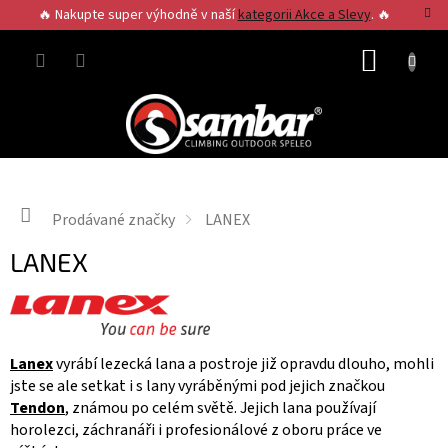
Přejít
🔥 Nakupte super výhodně v naší
kategorii Akce a Slevy
. 🔥
na
obsah
NÁKUP
KOŠÍK
Domů
Prodávané značky
LANEX
LANEX
Lanex
vyrábí lezecká lana a postroje již opravdu dlouho, mohli
jste se ale setkat i s lany vyráběnými pod jejich značkou
Tendon
, známou po celém světě. Jejich lana používají
horolezci, záchranáři i profesionálové z oboru práce ve