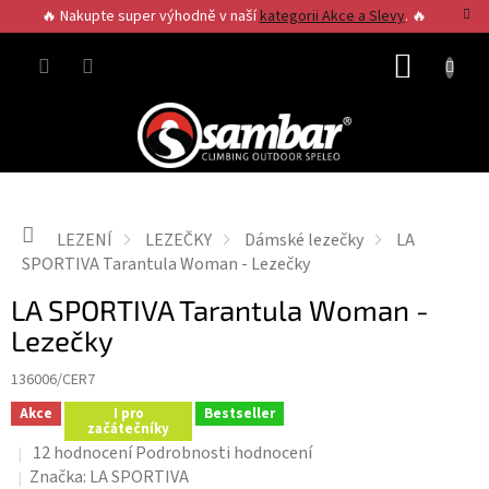
Přejít
🔥 Nakupte super výhodně v naší
kategorii Akce a Slevy
. 🔥
na
obsah
NÁKUP
KOŠÍK
Domů
LEZENÍ
LEZEČKY
Dámské lezečky
LA
SPORTIVA Tarantula Woman - Lezečky
LA SPORTIVA Tarantula Woman -
Lezečky
136006/CER7
Akce
I pro
Bestseller
začátečníky
Průměrné
12 hodnocení
Podrobnosti hodnocení
hodnocení
Značka:
LA SPORTIVA