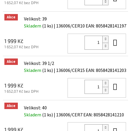
1 652,07 Kč bez DPH
Akce
Velikost: 39
Skladem
(1 ks)
| 136006/CER10
EAN:
8058428141197
Do 
1 999 Kč
1 652,07 Kč bez DPH
Akce
Velikost: 39 1/2
Skladem
(1 ks)
| 136006/CER15
EAN:
8058428141203
Do 
1 999 Kč
1 652,07 Kč bez DPH
Akce
Velikost: 40
Skladem
(1 ks)
| 136006/CER7
EAN:
8058428141210
Do 
1 999 Kč