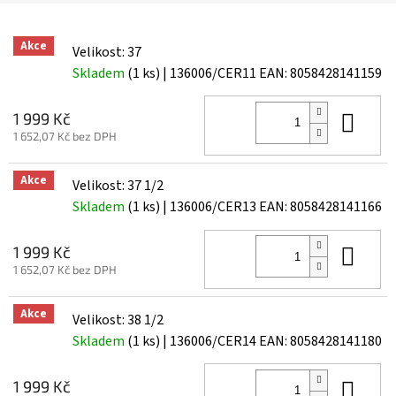
Akce
Velikost: 37
Skladem
(1 ks)
| 136006/CER11
EAN:
8058428141159
Do 
1 999 Kč
1 652,07 Kč bez DPH
Akce
Velikost: 37 1/2
Skladem
(1 ks)
| 136006/CER13
EAN:
8058428141166
Do 
1 999 Kč
1 652,07 Kč bez DPH
Akce
Velikost: 38 1/2
Skladem
(1 ks)
| 136006/CER14
EAN:
8058428141180
Do 
1 999 Kč