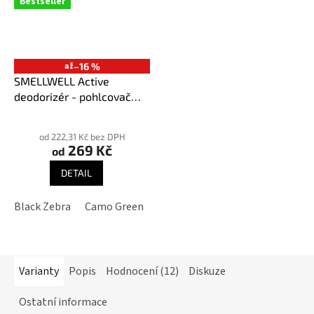
Bestseller
až
–16 %
SMELLWELL Active
deodorizér - pohlcovač
pachů
Průměrné
hodnocení
od 222,31 Kč bez DPH
269 Kč
produktu
od
je
DETAIL
3,9
z
Black Zebra
Camo Green
Geometric Black/White
Geome
5
hvězdiček.
Varianty
Popis
Hodnocení (12)
Diskuze
Ostatní informace