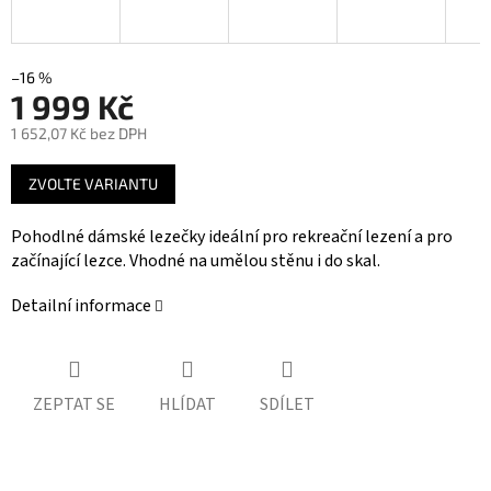
–16 %
1 999 Kč
1 652,07 Kč bez DPH
Měrná
ZVOLTE VARIANTU
cena:
Pohodlné dámské lezečky ideální pro rekreační lezení a pro
začínající lezce. Vhodné na umělou stěnu i do skal.
Detailní informace
ZEPTAT SE
HLÍDAT
SDÍLET