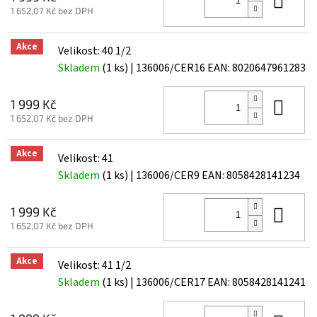
1 652,07 Kč bez DPH
Akce
Velikost: 40 1/2
Skladem
(1 ks)
| 136006/CER16
EAN:
8020647961283
Do 
1 999 Kč
1 652,07 Kč bez DPH
Akce
Velikost: 41
Skladem
(1 ks)
| 136006/CER9
EAN:
8058428141234
Do 
1 999 Kč
1 652,07 Kč bez DPH
Akce
Velikost: 41 1/2
Skladem
(1 ks)
| 136006/CER17
EAN:
8058428141241