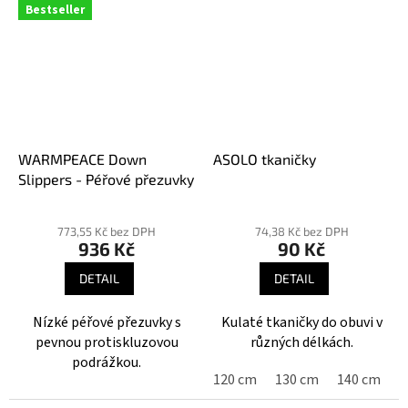
Bestseller
WARMPEACE Down
ASOLO tkaničky
Slippers - Péřové přezuvky
Průměrné
Průměrné
hodnocení
hodnocení
773,55 Kč bez DPH
74,38 Kč bez DPH
936 Kč
90 Kč
produktu
produktu
je
je
DETAIL
DETAIL
4,0
4,3
z
z
Nízké péřové přezuvky s
Kulaté tkaničky do obuvi v
5
5
pevnou protiskluzovou
různých délkách.
hvězdiček.
hvězdiček.
podrážkou.
120 cm
130 cm
140 cm
1