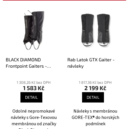
p
V
r
ý
o
p
d
i
u
s
k
p
t
r
ů
o
d
BLACK DIAMOND
Rab Latok GTX Gaiter -
u
Frontpoint Gaiters -
návleky
k
návleky
Průměrné
Průměrné
t
hodnocení
hodnocení
1 308,26 Kč bez DPH
1 817,36 Kč bez DPH
ů
1 583 Kč
2 199 Kč
produktu
produktu
je
je
DETAIL
DETAIL
5,0
5,0
z
z
Odolné nepromokavé
Návleky s membránou
5
5
návleky s Gore-Texovou
GORE-TEX® do horských
hvězdiček.
hvězdiček.
membránou od značky
podmínek