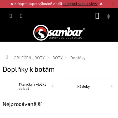
Přejít
🔥 Nakupte super výhodně v naší
kategorii Akce a Slevy
. 🔥
na
obsah
NÁKUP
KOŠÍK
Domů
OBLEČENÍ, BOTY
BOTY
Doplňky
Doplňky k botám
Tkaničky a vložky
Návleky
do bot
Nejprodávanější