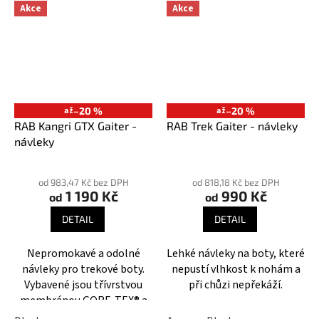
Akce
Akce
až
–20 %
až
–20 %
RAB Kangri GTX Gaiter -
RAB Trek Gaiter - návleky
návleky
Průměrné
Průměrné
hodnocení
hodnocení
od 983,47 Kč bez DPH
od 818,18 Kč bez DPH
1 190 Kč
990 Kč
produktu
produktu
od
od
je
je
DETAIL
DETAIL
4,8
5,0
z
z
Nepromokavé a odolné
Lehké návleky na boty, které
5
5
návleky pro trekové boty.
nepustí vlhkost k nohám a
hvězdiček.
hvězdiček.
Vybavené jsou třívrstvou
při chůzi nepřekáží.
membránou GORE-TEX® a
vyztužením okolo kotníků.