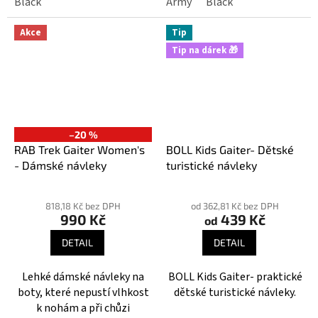
Black
Army
Black
Akce
Tip
Tip na dárek 🎁
–20 %
RAB Trek Gaiter Women's
BOLL Kids Gaiter- Dětské
- Dámské návleky
turistické návleky
Průměrné
hodnocení
818,18 Kč bez DPH
od 362,81 Kč bez DPH
990 Kč
439 Kč
produktu
od
je
DETAIL
DETAIL
4,3
z
Lehké dámské návleky na
BOLL Kids Gaiter- praktické
5
boty, které nepustí vlhkost
dětské turistické návleky.
hvězdiček.
k nohám a při chůzi