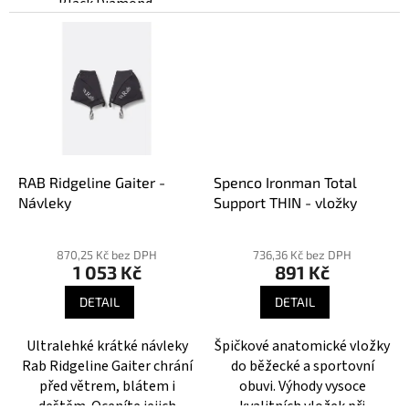
Black Diamond.
RAB Ridgeline Gaiter -
Spenco Ironman Total
Návleky
Support THIN - vložky
Průměrné
hodnocení
870,25 Kč bez DPH
736,36 Kč bez DPH
1 053 Kč
891 Kč
produktu
je
DETAIL
DETAIL
4,5
z
Ultralehké krátké návleky
Špičkové anatomické vložky
5
Rab Ridgeline Gaiter chrání
do běžecké a sportovní
hvězdiček.
před větrem, blátem i
obuvi. Výhody vysoce
deštěm. Oceníte jejich
kvalitních vložek při