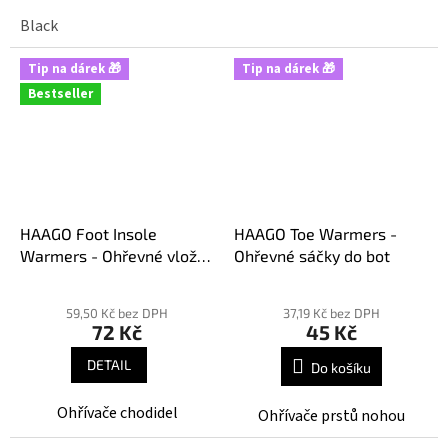
nízkou hmotnost, pružný
minimální tloušťce. Vhodné
Black
střih a odolnost i při
pro běžeckou a sportovní
rychlém pohybu v horách.
obuv.
Tip na dárek 🎁
Tip na dárek 🎁
Bestseller
HAAGO Foot Insole
HAAGO Toe Warmers -
Warmers - Ohřevné vložky
Ohřevné sáčky do bot
do bot
Průměrné
Průměrné
hodnocení
hodnocení
59,50 Kč bez DPH
37,19 Kč bez DPH
72 Kč
45 Kč
produktu
produktu
je
je
DETAIL
Do košíku
5,0
5,0
z
z
Ohřívače chodidel
Ohřívače prstů nohou
5
5
hvězdiček.
hvězdiček.