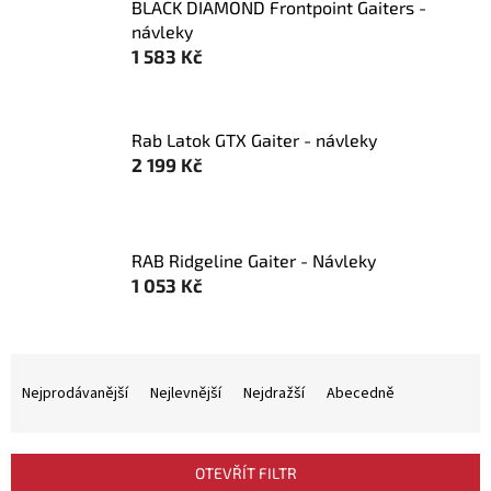
BLACK DIAMOND Frontpoint Gaiters -
návleky
1 583 Kč
Rab Latok GTX Gaiter - návleky
2 199 Kč
RAB Ridgeline Gaiter - Návleky
1 053 Kč
Ř
a
Nejprodávanější
Nejlevnější
Nejdražší
Abecedně
z
e
n
OTEVŘÍT FILTR
í