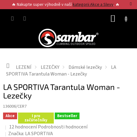
Přejít
🔥 Nakupte super výhodně v naší
kategorii Akce a Slevy
. 🔥
na
obsah
NÁKUP
KOŠÍK
Domů
LEZENÍ
LEZEČKY
Dámské lezečky
LA
SPORTIVA Tarantula Woman - Lezečky
LA SPORTIVA Tarantula Woman -
Lezečky
136006/CER7
Akce
I pro
Bestseller
začátečníky
Průměrné
12 hodnocení
Podrobnosti hodnocení
hodnocení
Značka:
LA SPORTIVA