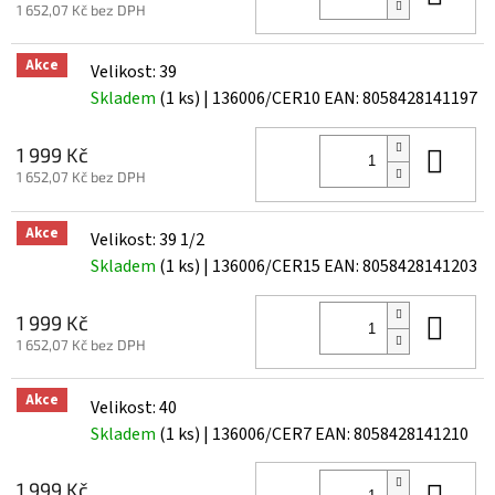
1 652,07 Kč bez DPH
Akce
Velikost: 39
Skladem
(1 ks)
| 136006/CER10
EAN:
8058428141197
Do 
1 999 Kč
1 652,07 Kč bez DPH
Akce
Velikost: 39 1/2
Skladem
(1 ks)
| 136006/CER15
EAN:
8058428141203
Do 
1 999 Kč
1 652,07 Kč bez DPH
Akce
Velikost: 40
Skladem
(1 ks)
| 136006/CER7
EAN:
8058428141210
Do 
1 999 Kč