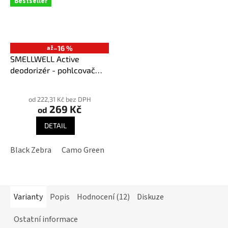
Bestseller
až
–16 %
SMELLWELL Active
deodorizér - pohlcovač
pachů
Průměrné
hodnocení
od 222,31 Kč bez DPH
269 Kč
produktu
od
je
DETAIL
3,9
z
Black Zebra
Camo Green
Geometric Black/White
Geome
5
hvězdiček.
Varianty
Popis
Hodnocení (12)
Diskuze
Ostatní informace