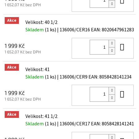
1 652,07 Kč bez DPH
Akce
Velikost: 40 1/2
Skladem
(1 ks)
| 136006/CER16
EAN:
8020647961283
Do 
1 999 Kč
1 652,07 Kč bez DPH
Akce
Velikost: 41
Skladem
(1 ks)
| 136006/CER9
EAN:
8058428141234
Do 
1 999 Kč
1 652,07 Kč bez DPH
Akce
Velikost: 41 1/2
Skladem
(1 ks)
| 136006/CER17
EAN:
8058428141241