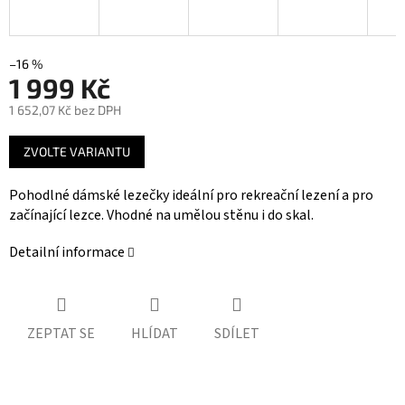
–16 %
1 999 Kč
1 652,07 Kč bez DPH
Měrná
ZVOLTE VARIANTU
cena:
Pohodlné dámské lezečky ideální pro rekreační lezení a pro
začínající lezce. Vhodné na umělou stěnu i do skal.
Detailní informace
ZEPTAT SE
HLÍDAT
SDÍLET