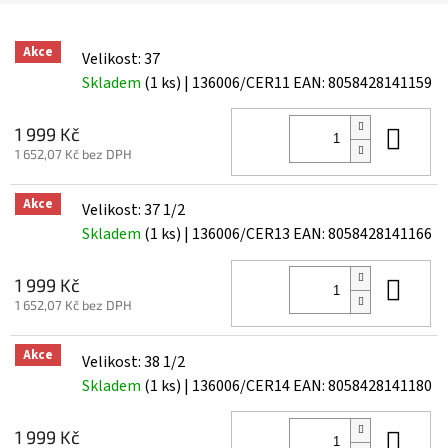
Akce
Velikost: 37
Skladem
(1 ks)
| 136006/CER11
EAN:
8058428141159
Do 
1 999 Kč
1 652,07 Kč bez DPH
Akce
Velikost: 37 1/2
Skladem
(1 ks)
| 136006/CER13
EAN:
8058428141166
Do 
1 999 Kč
1 652,07 Kč bez DPH
Akce
Velikost: 38 1/2
Skladem
(1 ks)
| 136006/CER14
EAN:
8058428141180
Do 
1 999 Kč