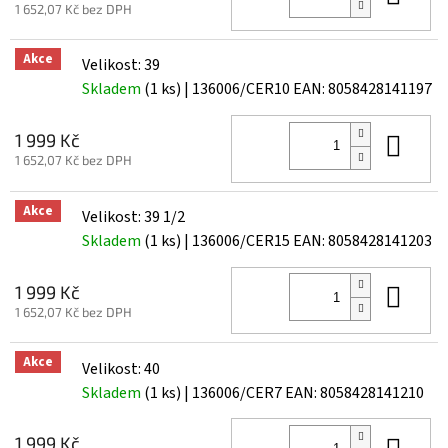
1 652,07 Kč bez DPH
Akce
Velikost: 39
Skladem
(1 ks)
| 136006/CER10
EAN:
8058428141197
Do 
1 999 Kč
1 652,07 Kč bez DPH
Akce
Velikost: 39 1/2
Skladem
(1 ks)
| 136006/CER15
EAN:
8058428141203
Do 
1 999 Kč
1 652,07 Kč bez DPH
Akce
Velikost: 40
Skladem
(1 ks)
| 136006/CER7
EAN:
8058428141210
Do 
1 999 Kč