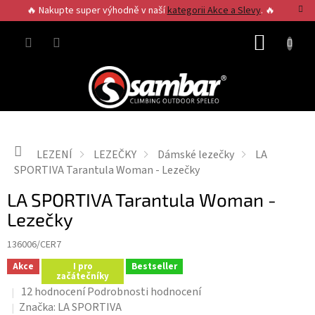
Přejít
🔥 Nakupte super výhodně v naší
kategorii Akce a Slevy
. 🔥
na
obsah
NÁKUP
KOŠÍK
Domů
LEZENÍ
LEZEČKY
Dámské lezečky
LA
SPORTIVA Tarantula Woman - Lezečky
LA SPORTIVA Tarantula Woman -
Lezečky
136006/CER7
Akce
I pro
Bestseller
začátečníky
Průměrné
12 hodnocení
Podrobnosti hodnocení
hodnocení
Značka:
LA SPORTIVA