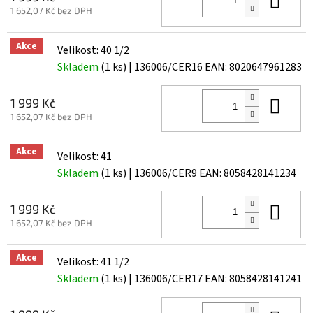
1 652,07 Kč bez DPH
Akce
Velikost: 40 1/2
Skladem
(1 ks)
| 136006/CER16
EAN:
8020647961283
Do 
1 999 Kč
1 652,07 Kč bez DPH
Akce
Velikost: 41
Skladem
(1 ks)
| 136006/CER9
EAN:
8058428141234
Do 
1 999 Kč
1 652,07 Kč bez DPH
Akce
Velikost: 41 1/2
Skladem
(1 ks)
| 136006/CER17
EAN:
8058428141241