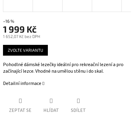
–16 %
1 999 Kč
1 652,07 Kč bez DPH
Měrná
ZVOLTE VARIANTU
cena:
Pohodlné dámské lezečky ideální pro rekreační lezení a pro
začínající lezce. Vhodné na umělou stěnu i do skal.
Detailní informace
ZEPTAT SE
HLÍDAT
SDÍLET