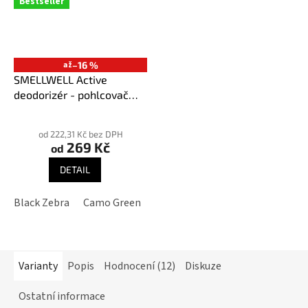
Bestseller
až
–16 %
SMELLWELL Active
deodorizér - pohlcovač
pachů
Průměrné
hodnocení
od 222,31 Kč bez DPH
269 Kč
produktu
od
je
DETAIL
3,9
z
Black Zebra
Camo Green
Geometric Black/White
Geome
5
hvězdiček.
Varianty
Popis
Hodnocení (12)
Diskuze
Ostatní informace