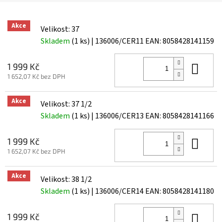
Akce
Velikost: 37
Skladem
(1 ks)
| 136006/CER11
EAN:
8058428141159
Do 
1 999 Kč
1 652,07 Kč bez DPH
Akce
Velikost: 37 1/2
Skladem
(1 ks)
| 136006/CER13
EAN:
8058428141166
Do 
1 999 Kč
1 652,07 Kč bez DPH
Akce
Velikost: 38 1/2
Skladem
(1 ks)
| 136006/CER14
EAN:
8058428141180
Do 
1 999 Kč