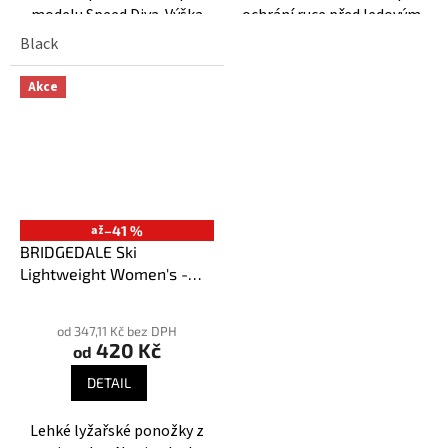
modelu Speed Diva. Výška
ochrání ruce před ledovým
nad kotník.
dechem hor. Vodivý potisk
Black
ukazováčku a palce.
Akce
až
–41 %
BRIDGEDALE Ski
Lightweight Women's -
Dámské podkolenky
od 347,11 Kč bez DPH
420 Kč
od
DETAIL
Lehké lyžařské ponožky z