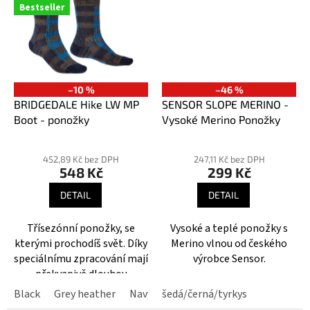
Bestseller
–10 %
–46 %
BRIDGEDALE Hike LW MP
SENSOR SLOPE MERINO -
Boot - ponožky
Vysoké Merino Ponožky
Průměrné
hodnocení
452,89 Kč bez DPH
247,11 Kč bez DPH
548 Kč
299 Kč
produktu
je
DETAIL
DETAIL
4,7
z
Třísezónní ponožky, se
Vysoké a teplé ponožky s
5
kterými prochodíš svět. Díky
Merino vlnou od českého
hvězdiček.
speciálnímu zpracování mají
výrobce Sensor.
překvapivě dlouhou
životnost. Pozor: nošení je
Black
Grey heather
Navy/grey
šedá/černá/tyrkys
návykové.