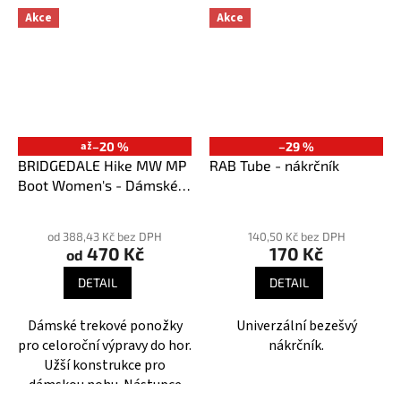
Akce
Akce
až
–20 %
–29 %
BRIDGEDALE Hike MW MP
RAB Tube - nákrčník
Boot Women's - Dámské
ponožky
Průměrné
hodnocení
od 388,43 Kč bez DPH
140,50 Kč bez DPH
470 Kč
170 Kč
produktu
od
je
DETAIL
DETAIL
5,0
z
Dámské trekové ponožky
Univerzální bezešvý
5
pro celoroční výpravy do hor.
nákrčník.
hvězdiček.
Užší konstrukce pro
dámskou nohu. Nástupce