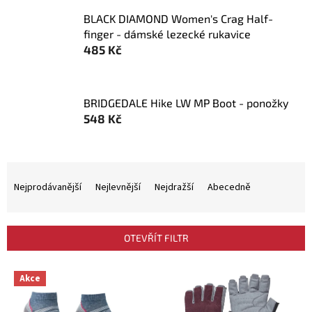
BLACK DIAMOND Women's Crag Half-
finger - dámské lezecké rukavice
485 Kč
BRIDGEDALE Hike LW MP Boot - ponožky
548 Kč
Ř
a
Nejprodávanější
Nejlevnější
Nejdražší
Abecedně
z
e
n
OTEVŘÍT FILTR
í
p
V
r
Akce
ý
o
p
d