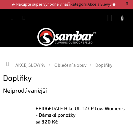
Přejít
🔥 Nakupte super výhodně v naší
kategorii Akce a Slevy
. 🔥
na
obsah
NÁKUP
KOŠÍK
Domů
AKCE, SLEVY %
Oblečení a obuv
Doplňky
Doplňky
Nejprodávanější
BRIDGEDALE Hike UL T2 CP Low Women's
- Dámské ponožky
320 Kč
od