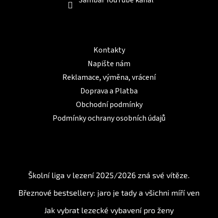
Sambar YouTube kanál
s
u
Informace pro Vás
Kontakty
Napište nám
Reklamace, výměna, vrácení
Doprava a Platba
Obchodní podmínky
Podmínky ochrany osobních údajů
BLOG
Školní liga v lezení 2025/2026 zná své vítěze.
Březnové bestsellery: jaro je tady a všichni míří ven
Jak vybrat lezecké vybavení pro ženy