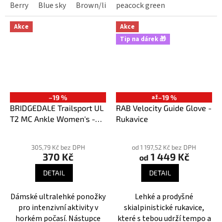
modelu WoolFusion Trekker.
Berry
Blue sky
Brown/lime
peacock green
lilac/purple
Purple pink
Klasická výška.
Akce
Akce
Tip na dárek 🎁
–19 %
až
–19 %
BRIDGEDALE Trailsport UL
RAB Velocity Guide Glove -
T2 MC Ankle Women's -
Rukavice
Dámské ponožky
Průměrné
hodnocení
305,79 Kč bez DPH
od 1 197,52 Kč bez DPH
370 Kč
1 449 Kč
produktu
od
je
DETAIL
DETAIL
5,0
z
Dámské ultralehké ponožky
Lehké a prodyšné
5
pro intenzivní aktivity v
skialpinistické rukavice,
hvězdiček.
horkém počasí. Nástupce
které s tebou udrží tempo a