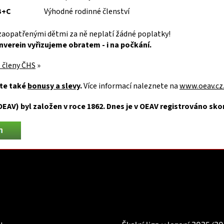
B+C
Výhodné rodinné členství
ezaopatřenými dětmi za ně neplatí žádné poplatky!
enverein vyřizujeme obratem - i na počkání.
o členy ČHS
»
áte také
bonusy a slevy
.
Více informací naleznete na
www.oeav.cz
AV) byl založen v roce 1862. Dnes je v OEAV registrováno skor
mace pro Vás
BLOG