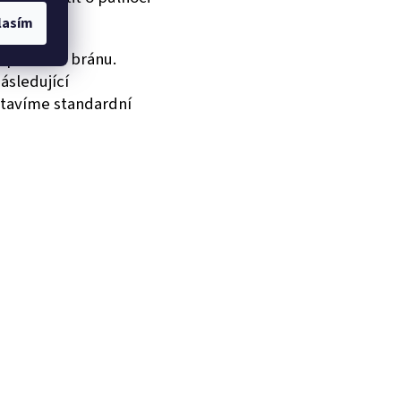
lasím
 platební bránu.
ásledující
stavíme standardní