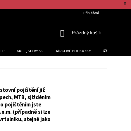
Přihlášení
NÁKUPNÍ
Prázdný košík
KOŠÍK
ALP
AKCE, SLEVY %
DÁRKOVÉ POUKÁZKY
🎁 TIPY NA DÁR
tovní pojištění již
lpech, MTB, sjížděním
to pojištěním jste
n.m. (případně si lze
vrtulníku, stejně jako