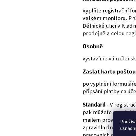
Vyplňte
registrační f
velkém monitoru. Prů
Dělnické ulici v Kla
prodejně a celou reg
Osobně
vystavíme vám člensk
Zaslat kartu poštou
po vyplnění formuláře 
připsání platby na úče
Standard
- V registrač
pak můžete provést kl
mailem provizorní čle
Použív
zpravidla druhý den. P
usnadni
pracovních dnů poštou