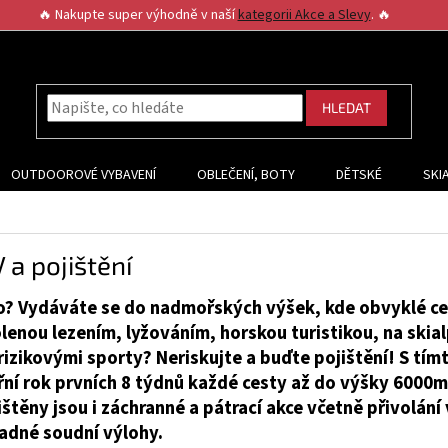
🔥 Nakupte super výhodně v naší
kategorii Akce a Slevy
. 🔥
HLEDAT
OUTDOOROVÉ VYBAVENÍ
OBLEČENÍ, BOTY
DĚTSKÉ
SKI
 a pojištění
to? Vydáváte se do nadmořských výšek, kde obvyklé ces
olenou lezením, lyžováním, horskou turistikou, na skia
 rizikovými sporty? Neriskujte a buďte pojištění! S tím
řní rok prvních 8 týdnů každé cesty až do výšky 6000m.
jištěny jsou i záchranné a pátrací akce včetně přivolání 
adné soudní výlohy.