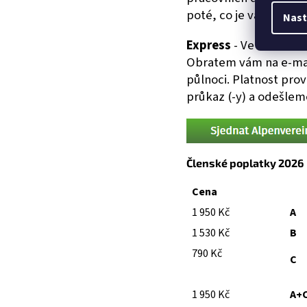
poté, co je vaše platb
Nast
Express
- Ve formulář
Obratem vám na e-mail 
půlnoci. Platnost pro
průkaz (-y) a odešlem
Členské poplatky 2026
Cena
1 950 Kč
A
1 530 Kč
B
79
0 Kč
C
1 950 Kč
A+