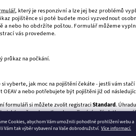
ormulář
, který je r
esponzivní a lze jej bez problémů vypln
kaz pojištěnce si poté budete moci vyzvednout osobn
dně a nebo ho obdržíte poštou. Formulář můžeme vyplni
istrací vás provedeme.
ý průkaz na počkání.
si vyberte, jak moc na pojištění čekáte - jestli vám stačí 
t OEAV a nebo potřebujete být pojištěni již od následujíc
ní formuláři si můžete zvolit registraci
Standard
. Úhrad
asickým převodem. Ihned po připsání vaší platby na náš
nský průkaz. Při úhradě z FIO banky obvykle do 15 min., 
áme Cookies, abychom Vám
umožnili pohodlné prohlížení webu a
rovizorní průkaz platí 21 dnů. Originál členské karty od
li Vám tak výběr vybavení na Vaše dobrodružství.
Více informací.
 na korespondenční adresu. Pojištění v tomto případě za