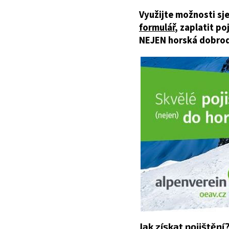
Využijte možnosti sje
formulář
, zaplatit po
NEJEN horská dobrod
Jak získat pojištění