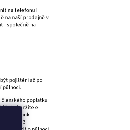
it na telefonu i
ě na naší prodejně v
t i společně na
být pojištěni až po
í půlnoci.
u členského poplatku
 účet obdržíte e-
z jiných bank
ešleme do 3
číná platit o půlnoci