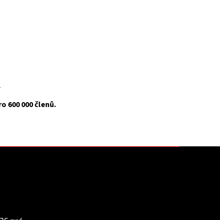
.
o 600 000 členû.
Instagram