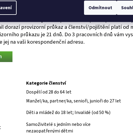
a připsána na náš účet.
avení
Odmítnout
Souh
i zvolte úhradu
Express
a pohodlně zaplaťte přes GO Pay
dorazí provizorní průkaz a členství/pojištění platí od n
vizorního průkazu je 21 dnů. Do 3 pracovních dnů vám vy
e jej na vaši korespondenční adresu.
Kategorie členství
Dospělí od 28 do 64 let
Manžel/ka, partner/ka, senioři, junioři do 27 let
Děti a mládež do 18 let; Invalidé (od 50 %)
Samoživitelé s jedním nebo více
C
nezaopatřenými dětmi