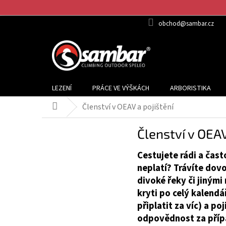
Přejít
na
obchod@sambar.cz
obsah
LEZENÍ
PRÁCE VE VÝŠKÁCH
ARBORISTIKA
Členství v OEAV a pojištění
Domů
Členství v OEAV
Cestujete rádi a čas
neplatí? Trávíte dov
divoké řeky či jinými
kryti po celý kalendá
připlatit za víc) a po
odpovědnost za příp