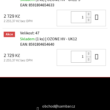
EAN:
8591804654633
Do 
2 729 Kč
2 255,37 Kč bez DPH
Velikost: 47
Akce
Skladem
(1 ks)
| OZONE HV - UK12
EAN:
8591804654640
Do 
2 729 Kč
2 255,37 Kč bez DPH
Z
á
p
a
Kontakt
t
í
obchod
@
sambar.cz