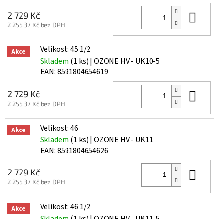
Do 
2 729 Kč
2 255,37 Kč bez DPH
Velikost: 45 1/2
Akce
Skladem
(1 ks)
| OZONE HV - UK10-5
EAN:
8591804654619
Do 
2 729 Kč
2 255,37 Kč bez DPH
Velikost: 46
Akce
Skladem
(1 ks)
| OZONE HV - UK11
EAN:
8591804654626
Do 
2 729 Kč
2 255,37 Kč bez DPH
Velikost: 46 1/2
Akce
Skladem
(1 ks)
| OZONE HV - UK11-5