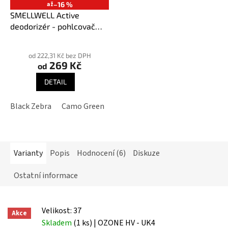
až
–16 %
SMELLWELL Active
deodorizér - pohlcovač
pachů
Průměrné
hodnocení
od 222,31 Kč bez DPH
269 Kč
produktu
od
je
DETAIL
3,9
z
Black Zebra
Camo Green
Geometric Black/White
Geome
5
hvězdiček.
Varianty
Popis
Hodnocení (6)
Diskuze
Ostatní informace
Velikost: 37
Akce
Skladem
(1 ks)
| OZONE HV - UK4