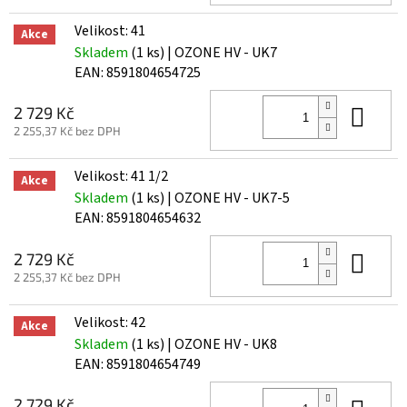
Velikost: 41
Akce
Skladem
(1 ks)
| OZONE HV - UK7
EAN:
8591804654725
Do 
2 729 Kč
2 255,37 Kč bez DPH
Velikost: 41 1/2
Akce
Skladem
(1 ks)
| OZONE HV - UK7-5
EAN:
8591804654632
Do 
2 729 Kč
2 255,37 Kč bez DPH
Velikost: 42
Akce
Skladem
(1 ks)
| OZONE HV - UK8
EAN:
8591804654749
2 729 Kč