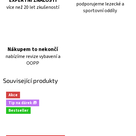
EXPERTNÍ ZNALOSTI
podporujeme lezecké a
více než 20 let zkušeností
sportovní oddíly
Nákupem to nekončí
nabízíme revize vybavení a
OOPP
Související produkty
Akce
Tip na dárek 🎁
Bestseller