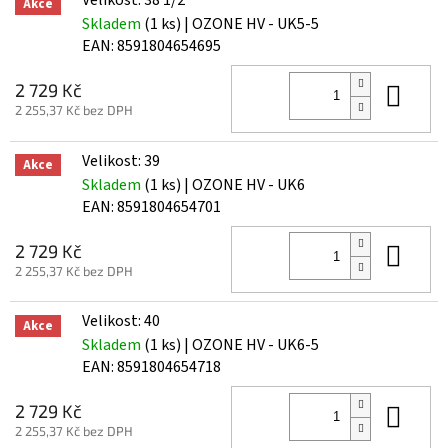
Akce
Skladem
(1 ks)
| OZONE HV - UK5-5
EAN:
8591804654695
Do 
2 729 Kč
2 255,37 Kč bez DPH
Velikost: 39
Akce
Skladem
(1 ks)
| OZONE HV - UK6
EAN:
8591804654701
Do 
2 729 Kč
2 255,37 Kč bez DPH
Velikost: 40
Akce
Skladem
(1 ks)
| OZONE HV - UK6-5
EAN:
8591804654718
Do 
2 729 Kč
2 255,37 Kč bez DPH