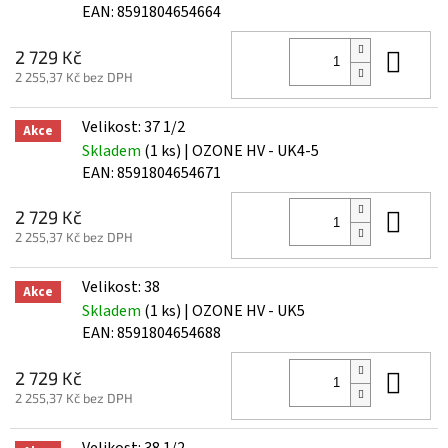
EAN:
8591804654664
Do 
2 729 Kč
2 255,37 Kč bez DPH
Velikost: 37 1/2
Akce
Skladem
(1 ks)
| OZONE HV - UK4-5
EAN:
8591804654671
Do 
2 729 Kč
2 255,37 Kč bez DPH
Velikost: 38
Akce
Skladem
(1 ks)
| OZONE HV - UK5
EAN:
8591804654688
Do 
2 729 Kč
2 255,37 Kč bez DPH
Velikost: 38 1/2