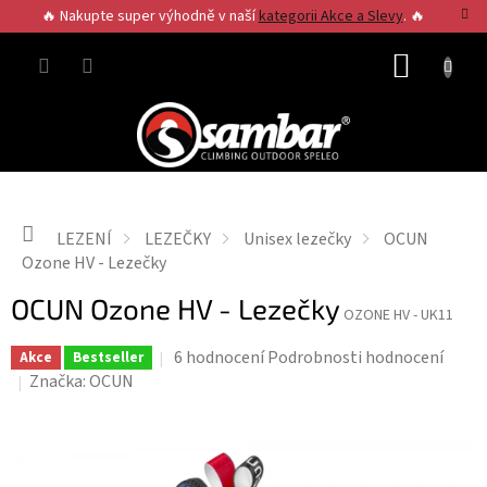
Přejít
🔥 Nakupte super výhodně v naší
kategorii Akce a Slevy
. 🔥
na
obsah
NÁKUP
KOŠÍK
Domů
LEZENÍ
LEZEČKY
Unisex lezečky
OCUN
Ozone HV - Lezečky
OCUN Ozone HV - Lezečky
OZONE HV - UK11
Průměrné
6 hodnocení
Podrobnosti hodnocení
Akce
Bestseller
hodnocení
Značka:
OCUN
produktu
je
4,7
z