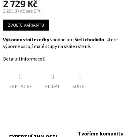
2 729 Kč
2 255,37 Kč bez DPH
Měrná
ZVOLTE VARIANTU
cena:
Výkonnostní lezečky
vhodné pro
širší chodidlo
, které
výborně ustojí malé stupy na skále i stěně.
Detailní informace
ZEPTAT SE
HLÍDAT
SDÍLET
Tvoříme komunitu