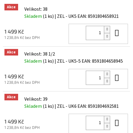
Akce
Velikost: 38
Skladem
(1 ks)
| ZEL - UK5
EAN:
8591804658921
Do 
1 499 Kč
1 238,84 Kč bez DPH
Akce
Velikost: 38 1/2
Skladem
(1 ks)
| ZEL - UK5-5
EAN:
8591804658945
Do 
1 499 Kč
1 238,84 Kč bez DPH
Akce
Velikost: 39
Skladem
(1 ks)
| ZEL - UK6
EAN:
8591804692581
Do 
1 499 Kč
1 238,84 Kč bez DPH