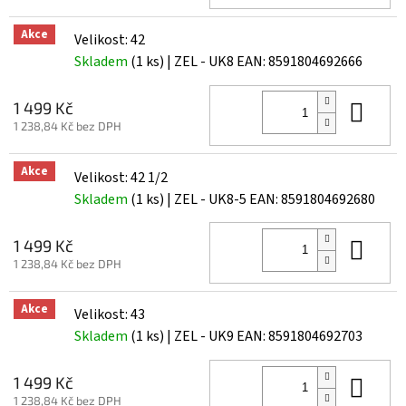
Akce
Velikost: 42
Skladem
(1 ks)
| ZEL - UK8
EAN:
8591804692666
Do 
1 499 Kč
1 238,84 Kč bez DPH
Akce
Velikost: 42 1/2
Skladem
(1 ks)
| ZEL - UK8-5
EAN:
8591804692680
Do 
1 499 Kč
1 238,84 Kč bez DPH
Akce
Velikost: 43
Skladem
(1 ks)
| ZEL - UK9
EAN:
8591804692703
Do 
1 499 Kč
1 238,84 Kč bez DPH