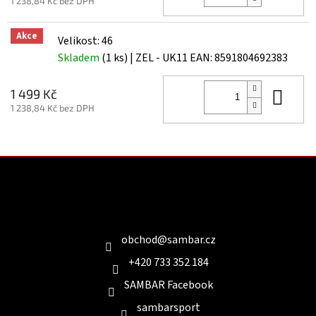
1 238,84 Kč bez DPH
Akce
Velikost: 46
Skladem
(1 ks)
| ZEL - UK11
EAN:
8591804692383
Do 
1 499 Kč
1 238,84 Kč bez DPH
Z
á
p
a
Kontakt
t
í
obchod
@
sambar.cz
+420 733 352 184
SAMBAR Facebook
sambarsport