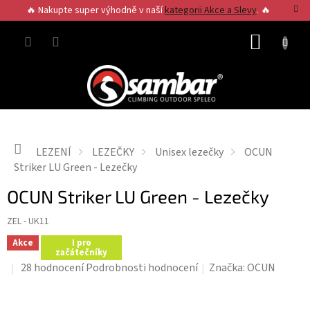
Přejít
🔥 Nakupte super výhodně v naší
kategorii Akce a Slevy
. 🔥
na
obsah
NÁKUP
KOŠÍK
Domů
LEZENÍ
LEZEČKY
Unisex lezečky
OCUN
Striker LU Green - Lezečky
OCUN Striker LU Green - Lezečky
ZEL - UK11
Akce
I pro
začátečníky
Průměrné
28 hodnocení
Podrobnosti hodnocení
Značka:
OCUN
hodnocení
produktu