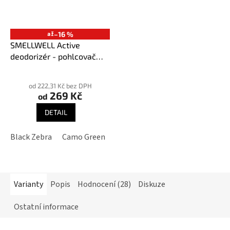
až
–16 %
SMELLWELL Active
deodorizér - pohlcovač
pachů
Průměrné
hodnocení
od 222,31 Kč bez DPH
269 Kč
produktu
od
je
DETAIL
3,9
z
Black Zebra
Camo Green
Geometric Black/White
Geome
5
hvězdiček.
Varianty
Popis
Hodnocení (28)
Diskuze
Ostatní informace