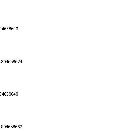
04658600
1804658624
04658648
1804658662