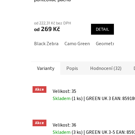
Průměrné
hodnocení
od 222,31 Kč bez DPH
produktu
269 Kč
od
DETAIL
je
3,9
Black Zebra
Camo Green
Geometric Black/
z
5
hvězdiček.
Varianty
Popis
Hodnocení (32)
Akce
Velikost: 35
Skladem
(1 ks)
| GREEN UK 3
EAN:
85918
Akce
Velikost: 36
Skladem
(3 ks)
| GREEN UK 3-5
EAN:
859