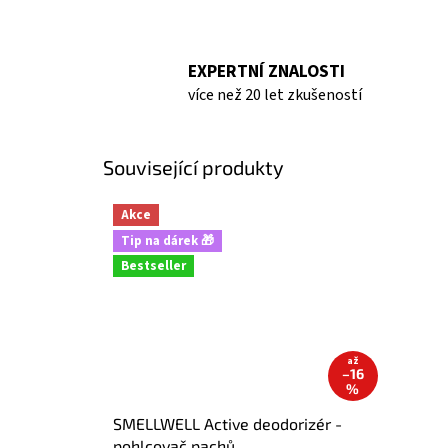
EXPERTNÍ ZNALOSTI
více než 20 let zkušeností
Související produkty
Akce
Tip na dárek 🎁
Bestseller
až
–16
%
SMELLWELL Active deodorizér -
pohlcovač pachů