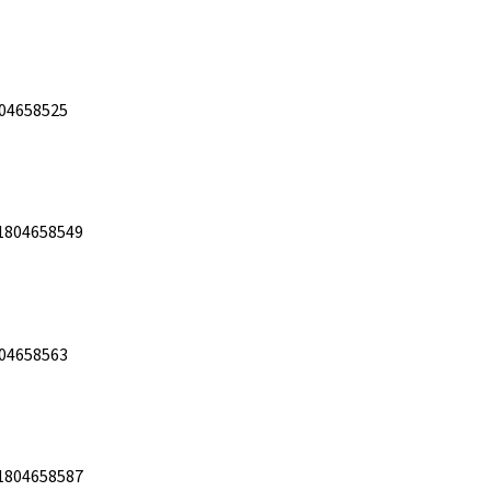
04658525
1804658549
04658563
1804658587