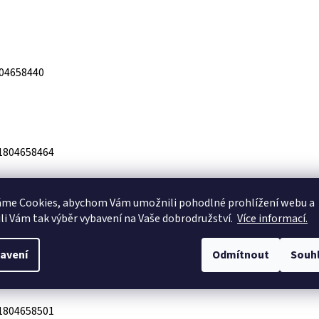
04658440
1804658464
áme Cookies, abychom Vám
umožnili pohodlné prohlížení webu a
li Vám tak výběr vybavení na Vaše dobrodružství.
Více informací.
04658488
avení
Odmítnout
Souh
1804658501