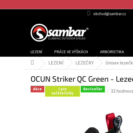
Přejít
na
obchod@sambar.cz
obsah
LEZENÍ
PRÁCE VE VÝŠKÁCH
ARBORISTIKA
LEZENÍ
LEZEČKY
Unisex lezečk
Domů
OCUN Striker QC Green - Leze
Akce
I pro
Bestseller
Průměrné
32 hodnoc
začátečníky
hodnocení
produktu
je
3,8
z
5