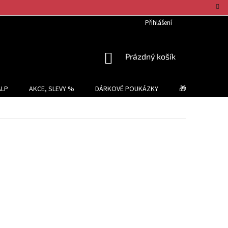
Přihlášení
NÁKUPNÍ
Prázdný košík
KOŠÍK
ALP
AKCE, SLEVY %
DÁRKOVÉ POUKÁZKY
🎁 TIPY NA DÁR