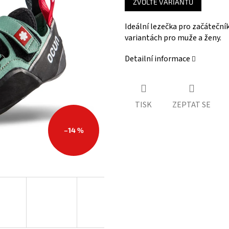
ZVOLTE VARIANTU
cena:
Ideální lezečka pro začáteční
variantách pro muže a ženy.
Detailní informace
TISK
ZEPTAT SE
–14 %