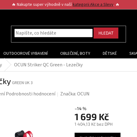
🔥 Nakupte super výhodně v naší
kategorii Akce a Slevy
. 🔥
HLEDAT
OUTDOOROVÉ VYBAVENÍ
OBLEČENÍ, BOTY
DĚTSKÉ
SKI
y
OCUN Striker QC Green - Lezečky
čky
GREEN UK 3
ení
Podrobnosti hodnocení
Značka:
OCUN
–14 %
1 699 Kč
1 404,13 Kč bez DPH
Měrná