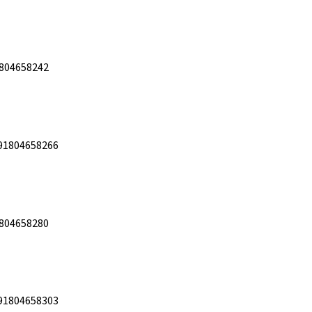
804658242
91804658266
804658280
91804658303