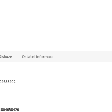
White
Geometric Orange
Hawaii Floral
Leopard Blue
Pin
Diskuze
Ostatní informace
04658402
1804658426