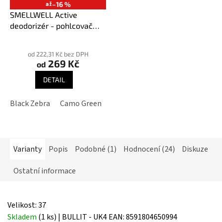
až
–16 %
SMELLWELL Active
deodorizér - pohlcovač
pachů
Průměrné
hodnocení
od 222,31 Kč bez DPH
269 Kč
produktu
od
je
DETAIL
3,9
z
Black Zebra
Camo Green
Geometric Black/White
Geome
5
hvězdiček.
Varianty
Popis
Podobné (1)
Hodnocení (24)
Diskuze
Ostatní informace
Velikost: 37
Skladem
(1 ks)
| BULLIT - UK4
EAN:
8591804650994