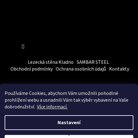
Sledovat na Instagramu
Lezecká stěna Kladno
SAMBAR STEEL
Obchodní podmínky
Ochrana osobních údajů
Kontakty
Používáme Cookies, abychom Vám
umožnili pohodlné
prohlížení webu a usnadnili Vám tak výběr vybavení na Vaše
dobrodružství.
Více informací.
Vytvořil Shoptet
&
BEOM.cz
Nastavení
Copyright 2026
SAMBARSPORT
. Všechna práva vyhrazena.