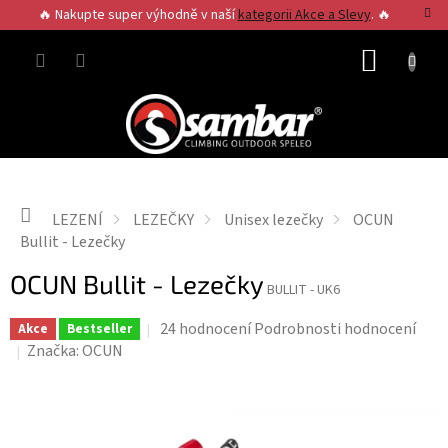
Přejít
🔥 Nakupte super výhodně v naší
kategorii Akce a Slevy
. 🔥
na
obsah
NÁKUP
KOŠÍK
Domů
LEZENÍ
LEZEČKY
Unisex lezečky
OCUN
Bullit - Lezečky
OCUN Bullit - Lezečky
BULLIT - UK6
Průměrné
24 hodnocení
Podrobnosti hodnocení
Akce
Bestseller
hodnocení
Značka:
OCUN
produktu
je
4,3
z