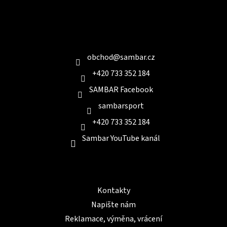
Z
á
p
a
Kontakt
t
í
obchod
@
sambar.cz
+420 733 352 184
SAMBAR Facebook
sambarsport
+420 733 352 184
Sambar YouTube kanál
Informace pro Vás
Kontakty
Napište nám
Reklamace, výměna, vrácení