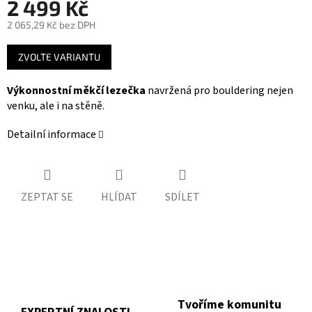
2 499 Kč
2 065,29 Kč bez DPH
Měrná
ZVOLTE VARIANTU
cena:
Výkonnostní měkčí lezečka
navržená pro bouldering nejen
venku, ale i na stěně.
Detailní informace
ZEPTAT SE
HLÍDAT
SDÍLET
Tvoříme komunitu