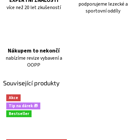
EXPERTNÍ ZNALOSTI
podporujeme lezecké a
více než 20 let zkušeností
sportovní oddíly
Nákupem to nekončí
nabízíme revize vybavení a
OOPP
Související produkty
Akce
Tip na dárek 🎁
Bestseller