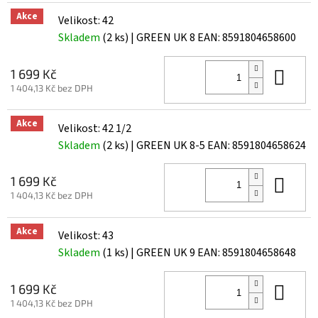
Akce
Velikost: 42
Skladem
(2 ks)
| GREEN UK 8
EAN:
8591804658600
Do 
1 699 Kč
1 404,13 Kč bez DPH
Akce
Velikost: 42 1/2
Skladem
(2 ks)
| GREEN UK 8-5
EAN:
8591804658624
Do 
1 699 Kč
1 404,13 Kč bez DPH
Akce
Velikost: 43
Skladem
(1 ks)
| GREEN UK 9
EAN:
8591804658648
Do 
1 699 Kč
1 404,13 Kč bez DPH