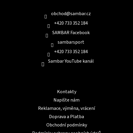
a
Kontakt
t
í
obchod
@
sambar.cz
+420 733 352 184
SAMBAR Facebook
sambarsport
+420 733 352 184
Sambar YouTube kanál
Informace pro Vás
Kontakty
Napište nám
Reklamace, výměna, vrácení
Doprava a Platba
Obchodní podmínky