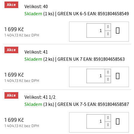
Akce
Velikost: 40
Skladem
(1 ks)
| GREEN UK 6-5
EAN:
8591804658549
Do 
1 699 Kč
1 404,13 Kč bez DPH
Akce
Velikost: 41
Skladem
(2 ks)
| GREEN UK 7
EAN:
8591804658563
Do 
1 699 Kč
1 404,13 Kč bez DPH
Akce
Velikost: 41 1/2
Skladem
(3 ks)
| GREEN UK 7-5
EAN:
8591804658587
Do 
1 699 Kč
1 404,13 Kč bez DPH