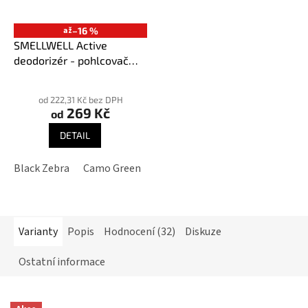
až
–16 %
SMELLWELL Active
deodorizér - pohlcovač
pachů
Průměrné
hodnocení
od 222,31 Kč bez DPH
269 Kč
produktu
od
je
DETAIL
3,9
z
Black Zebra
Camo Green
Geometric Black/White
Geome
5
hvězdiček.
Varianty
Popis
Hodnocení (32)
Diskuze
Ostatní informace