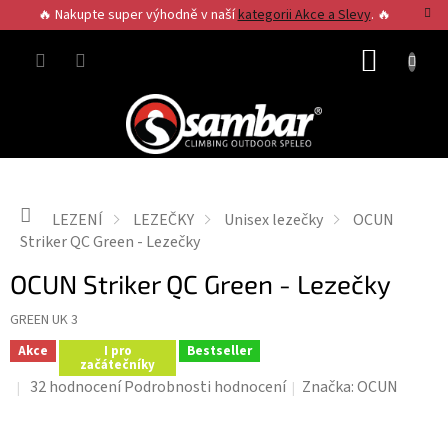
Přejít
🔥 Nakupte super výhodně v naší
kategorii Akce a Slevy
. 🔥
na
obsah
NÁKUP
KOŠÍK
Domů
LEZENÍ
LEZEČKY
Unisex lezečky
OCUN
Striker QC Green - Lezečky
OCUN Striker QC Green - Lezečky
GREEN UK 3
Akce
I pro
Bestseller
začátečníky
Průměrné
32 hodnocení
Podrobnosti hodnocení
Značka:
OCUN
hodnocení
produktu