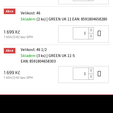
Akce
Velikost: 46
Skladem
(2 ks)
| GREEN UK 11
EAN:
8591804658280
Do 
1 699 Kč
1 404,13 Kč bez DPH
Velikost: 46 1/2
Akce
Skladem
(3 ks)
| GREEN UK 11-5
EAN:
8591804658303
Do 
1 699 Kč
1 404,13 Kč bez DPH
Z
á
p