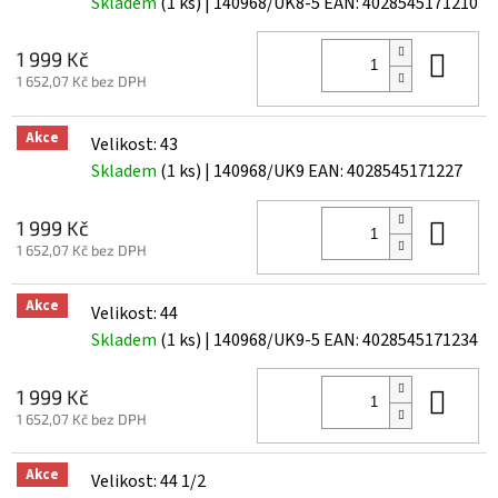
Skladem
(1 ks)
| 140968/UK8-5
EAN:
4028545171210
Do 
1 999 Kč
1 652,07 Kč bez DPH
Akce
Velikost: 43
Skladem
(1 ks)
| 140968/UK9
EAN:
4028545171227
Do 
1 999 Kč
1 652,07 Kč bez DPH
Akce
Velikost: 44
Skladem
(1 ks)
| 140968/UK9-5
EAN:
4028545171234
Do 
1 999 Kč
1 652,07 Kč bez DPH
Akce
Velikost: 44 1/2