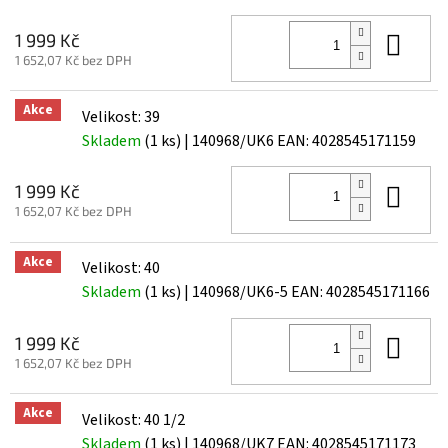
Do 
1 999 Kč
1 652,07 Kč bez DPH
Akce
Velikost: 39
Skladem
(1 ks)
| 140968/UK6
EAN:
4028545171159
Do 
1 999 Kč
1 652,07 Kč bez DPH
Akce
Velikost: 40
Skladem
(1 ks)
| 140968/UK6-5
EAN:
4028545171166
Do 
1 999 Kč
1 652,07 Kč bez DPH
Akce
Velikost: 40 1/2
Skladem
(1 ks)
| 140968/UK7
EAN:
4028545171173