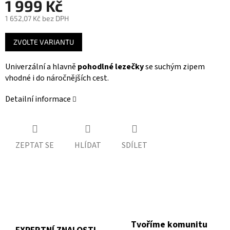
1 999 Kč
1 652,07 Kč bez DPH
Měrná
ZVOLTE VARIANTU
cena:
Univerzální a hlavně
pohodlné lezečky
se suchým zipem
vhodné i do náročnějších cest.
Detailní informace
ZEPTAT SE
HLÍDAT
SDÍLET
Tvoříme komunitu