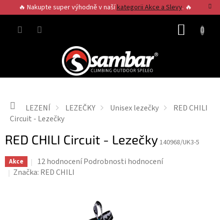
Přejít
🔥 Nakupte super výhodně v naší
kategorii Akce a Slevy
. 🔥
na
obsah
NÁKUP
KOŠÍK
Domů
LEZENÍ
LEZEČKY
Unisex lezečky
RED CHILI
Circuit - Lezečky
RED CHILI Circuit - Lezečky
140968/UK3-5
Průměrné
12 hodnocení
Podrobnosti hodnocení
Akce
hodnocení
Značka:
RED CHILI
produktu
je
3,4
z