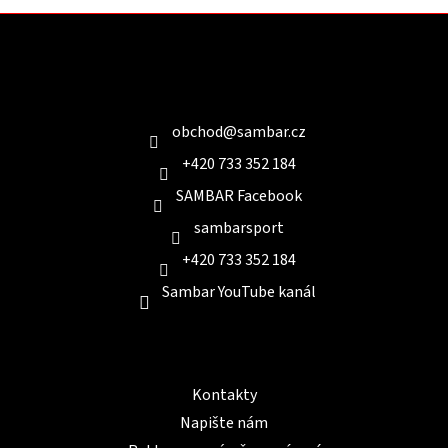
Z
á
p
a
Kontakt
t
í
obchod
@
sambar.cz
+420 733 352 184
SAMBAR Facebook
sambarsport
+420 733 352 184
Sambar YouTube kanál
Informace pro Vás
Kontakty
Napište nám