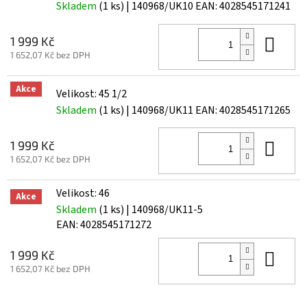
Skladem
(1 ks)
| 140968/UK10
EAN:
4028545171241
Do 
1 999 Kč
1 652,07 Kč bez DPH
Akce
Velikost: 45 1/2
Skladem
(1 ks)
| 140968/UK11
EAN:
4028545171265
Do 
1 999 Kč
1 652,07 Kč bez DPH
Velikost: 46
Akce
Skladem
(1 ks)
| 140968/UK11-5
EAN:
4028545171272
Do 
1 999 Kč
1 652,07 Kč bez DPH