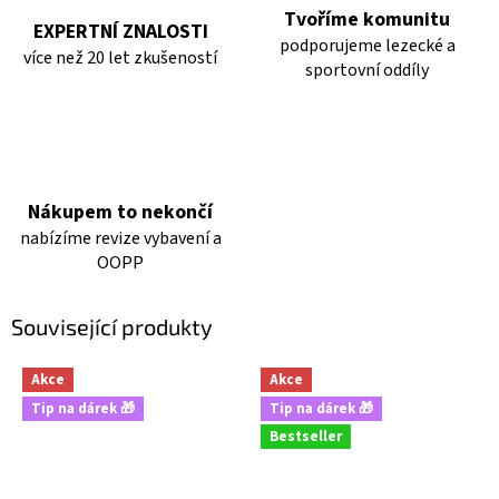
Tvoříme komunitu
EXPERTNÍ ZNALOSTI
podporujeme lezecké a
více než 20 let zkušeností
sportovní oddíly
Nákupem to nekončí
nabízíme revize vybavení a
OOPP
Související produkty
Akce
Akce
Tip na dárek 🎁
Tip na dárek 🎁
Bestseller