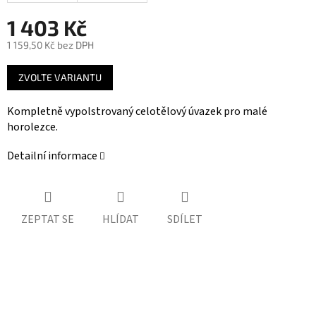
1 403 Kč
1 159,50 Kč bez DPH
Měrná
ZVOLTE VARIANTU
cena:
Kompletně vypolstrovaný celotělový úvazek pro malé
horolezce.
Detailní informace
ZEPTAT SE
HLÍDAT
SDÍLET