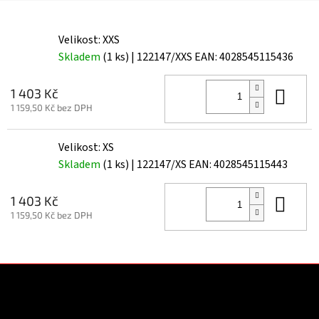
Velikost: XXS
Skladem
(1 ks)
| 122147/XXS
EAN:
4028545115436
Do 
1 403 Kč
1 159,50 Kč bez DPH
Velikost: XS
Skladem
(1 ks)
| 122147/XS
EAN:
4028545115443
Do 
1 403 Kč
1 159,50 Kč bez DPH
Z
á
p
a
Kontakt