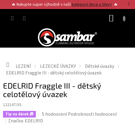
Přejít
🔥 Nakupte super výhodně v naší
kategorii Akce a Slevy
. 🔥
na
obsah
NÁKUP
KOŠÍK
Domů
LEZENÍ
LEZECKÉ ÚVAZKY
Dětské úvazky
EDELRID Fraggle III - dětský celotělový úvazek
EDELRID Fraggle III - dětský
celotělový úvazek
122147/XS
Průměrné
5 hodnocení
Podrobnosti hodnocení
Tip na dárek 🎁
hodnocení
Značka:
EDELRID
produktu
je