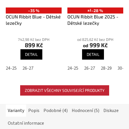
–35 %
až
–28 %
OCUN Ribbit Blue - Dětské
OCUN Ribbit Blue 2025 -
lezečky
Dětské lezečky
Průměrné
Průměrné
hodnocení
hodnocení
742,98 Kč bez DPH
od 825,62 Kč bez DPH
899 Kč
999 Kč
produktu
produktu
od
je
je
DETAIL
DETAIL
3,8
5,0
z
z
24-25
26-27
24-25
26-27
28-29
30-31
5
5
hvězdiček.
hvězdiček.
ZOBRAZIT VŠECHNY SOUVISEJÍCÍ PRODUKTY
Varianty
Popis
Podobné (4)
Hodnocení (5)
Diskuze
Ostatní informace