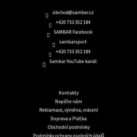
t
í
obchod
@
sambar.cz
+420 733 352 184
SAMBAR Facebook
sambarsport
+420 733 352 184
Sambar YouTube kanál
Informace pro Vás
Kontakty
Napište nám
Reklamace, výměna, vrácení
Doprava a Platba
Obchodní podmínky
Podmínky ochrany osobních údajů