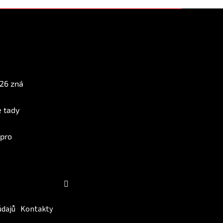
Instagram
026 zná
e tady
 pro
Sledovat na Instagramu
údajů
Kontakty