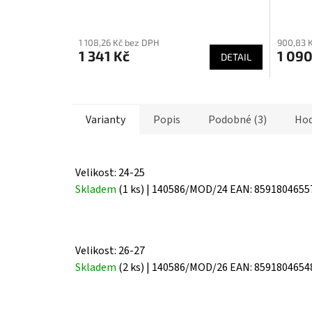
Průměrné
Průmě
hodnocení
hodnoc
1 108,26 Kč bez DPH
900,83 
produktu
produk
1 341 Kč
1 090
DETAIL
je
je
5,0
4,1
z
z
5
5
Varianty
Popis
Podobné (3)
Hod
hvězdiček.
hvězdič
Velikost: 24-25
Skladem
(1 ks)
| 140586/MOD/24
EAN:
8591804655
Velikost: 26-27
Skladem
(2 ks)
| 140586/MOD/26
EAN:
8591804654