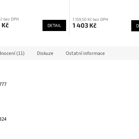
rné
Průměrné
ení
hodnocení
Kč bez DPH
1 159,50 Kč bez DPH
tu
produktu
 Kč
1 403 Kč
DETAIL
D
je
4,0
z
5
nocení (11)
Diskuze
Ostatní informace
ek.
hvězdiček.
777
824