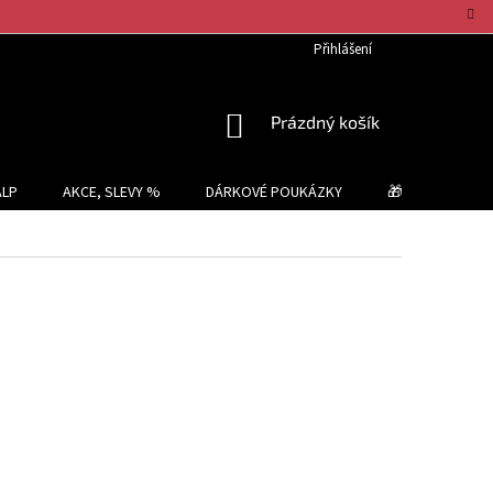
Přihlášení
NÁKUPNÍ
Prázdný košík
KOŠÍK
ALP
AKCE, SLEVY %
DÁRKOVÉ POUKÁZKY
🎁 TIPY NA DÁR