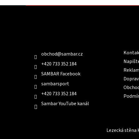
Z
á
p
a
t
Kontakt
Infor
í
Kontak
obchod
@
sambar.cz
Napišt
+420 733 352 184
Reklam
SAMBAR Facebook
Doprav
sambarsport
Obchod
+420 733 352 184
Podmín
Sambar YouTube kanál
Lezecká stěna 