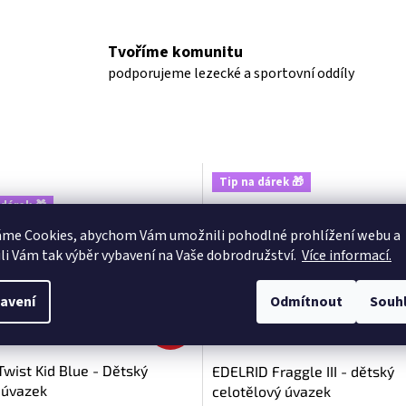
Tvoříme komunitu
podporujeme lezecké a sportovní oddíly
Tip na dárek 🎁
 dárek 🎁
ller
áme Cookies, abychom Vám
umožnili pohodlné prohlížení webu a
li Vám tak výběr vybavení na Vaše dobrodružství.
Více informací.
avení
Odmítnout
Souh
–15
%
wist Kid Blue - Dětský
EDELRID Fraggle III - dětský
 úvazek
celotělový úvazek