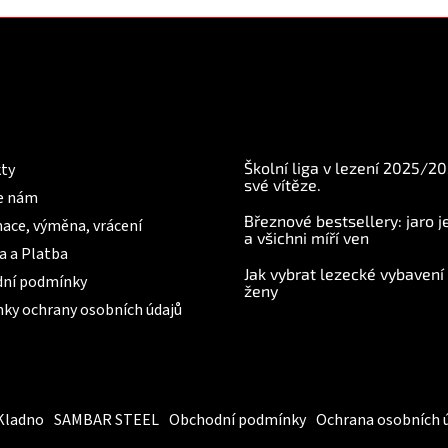
mace pro Vás
BLOG
Školní liga v lezení 2025/2
ty
své vítěze.
e nám
Březnové bestsellery: jaro j
ace, výměna, vrácení
a všichni míří ven
a a Platba
Jak vybrat lezecké vybavení
ní podmínky
ženy
ky ochrany osobních údajů
Kladno
SAMBAR STEEL
Obchodní podmínky
Ochrana osobních 