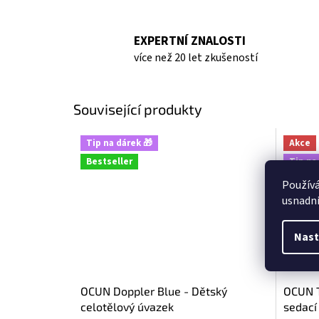
EXPERTNÍ ZNALOSTI
více než 20 let zkušeností
Související produkty
Tip na dárek 🎁
Akce
Bestseller
Tip na
Bestse
Použív
usnadni
Nast
OCUN Doppler Blue - Dětský
OCUN T
celotělový úvazek
sedací