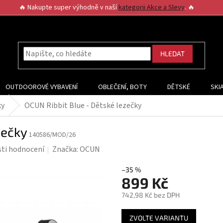
🔥 Nakupte super výhodně v naší
kategorii Akce a Slevy
. 🔥
HLEDAT
OUTDOOROVÉ VYBAVENÍ
OBLEČENÍ, BOTY
DĚTSKÉ
SKI
ky
OCUN Ribbit Blue - Dětské lezečky
zečky
140586/MOD/26
ti hodnocení
Značka:
OCUN
–35 %
899 Kč
742,98 Kč bez DPH
Měrná
ZVOLTE VARIANTU
cena: