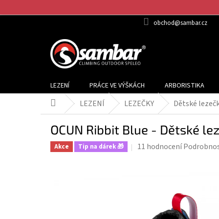
Přejít
na
obchod@sambar.cz
obsah
LEZENÍ
PRÁCE VE VÝŠKÁCH
ARBORISTIKA
LEZENÍ
LEZEČKY
Dětské lezeč
Domů
OCUN Ribbit Blue - Dětské le
Průměrné
11 hodnocení
Podrobnos
Akce
Tip na dárek 🎁
hodnocení
produktu
je
3,8
z
5