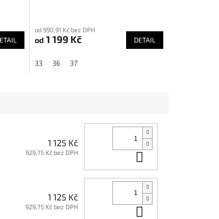
Průměrné
hodnocení
od 990,91 Kč bez DPH
produktu
1 199 Kč
od
ETAIL
DETAIL
je
4,8
33
36
37
z
5
hvězdiček.
1 125 Kč
929,75 Kč bez DPH
Do košíku
1 125 Kč
929,75 Kč bez DPH
Do košíku