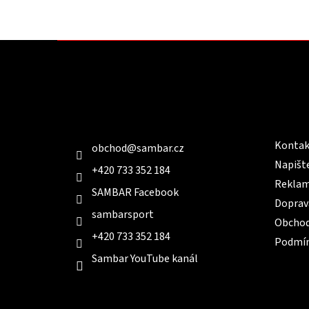
Z
á
p
a
t
Kontakt
Infor
í
Kontak
obchod
@
sambar.cz
Napišt
+420 733 352 184
Reklam
SAMBAR Facebook
Doprav
sambarsport
Obchod
+420 733 352 184
Podmín
Sambar YouTube kanál