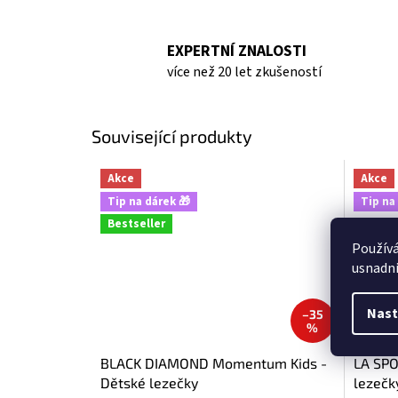
EXPERTNÍ ZNALOSTI
více než 20 let zkušeností
Související produkty
Akce
Akce
Tip na dárek 🎁
Tip na
Bestseller
Použív
usnadni
Nast
–35
%
BLACK DIAMOND Momentum Kids -
LA SPO
Dětské lezečky
lezečk