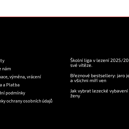
mace pro Vás
BLOG
Školní liga v lezení 2025/2
ty
své vítěze.
e nám
Březnové bestsellery: jaro j
ace, výměna, vrácení
a všichni míří ven
a a Platba
Jak vybrat lezecké vybavení
ní podmínky
ženy
ky ochrany osobních údajů