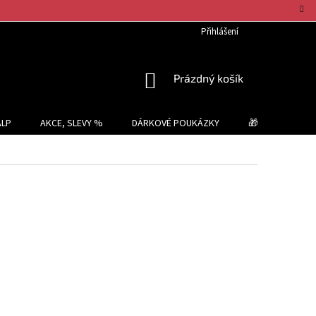
Přihlášení
NÁKUPNÍ
Prázdný košík
KOŠÍK
ALP
AKCE, SLEVY %
DÁRKOVÉ POUKÁZKY
🎁 TIPY NA DÁR