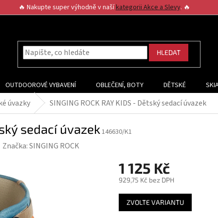
🔥 Nakupte super výhodně v naší
kategorii Akce a Slevy
. 🔥
HLEDAT
OUTDOOROVÉ VYBAVENÍ
OBLEČENÍ, BOTY
DĚTSKÉ
SKI
ké úvazky
SINGING ROCK RAY KIDS - Dětský sedací úvazek
ský sedací úvazek
146630/K1
Značka:
SINGING ROCK
1 125 Kč
929,75 Kč bez DPH
Měrná
ZVOLTE VARIANTU
cena: