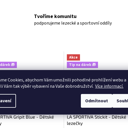
Tvoříme komunitu
podporujeme lezecké a sportovní oddíly
Akce
 dárek 🎁
Tip na dárek 🎁
áme Cookies, abychom Vám
umožnili pohodlné prohlížení webu a
li Vám tak výběr vybavení na Vaše dobrodružství.
Více informací.
avení
Odmítnout
Souh
–23
%
RTIVA Gripit Blue - Dětské
LA SPORTIVA Stickit - Dětské
y
lezečky