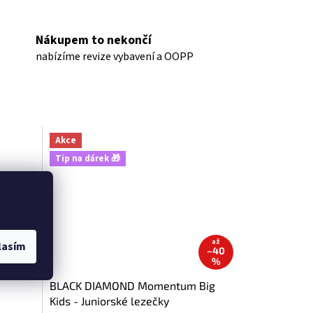
Nákupem to nekončí
nabízíme revize vybavení a OOPP
Akce
Tip na dárek 🎁
až
lasím
–16
–40
%
%
BLACK DIAMOND Momentum Big
Kids - Juniorské lezečky