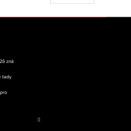
Instagram
026 zná
e tady
 pro
Sledovat na Instagramu