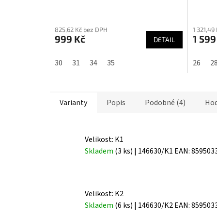
Průměrné
Průmě
hodnocení
hodnoc
825,62 Kč bez DPH
1 321,49
produktu
produk
999 Kč
1 599
DETAIL
je
je
5,0
4,5
30
31
34
35
26
2
z
z
5
5
hvězdiček.
hvězdič
Varianty
Popis
Podobné (4)
Hod
Velikost: K1
Skladem
(3 ks)
| 146630/K1
EAN:
859503
Velikost: K2
Skladem
(6 ks)
| 146630/K2
EAN:
859503