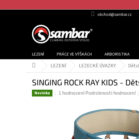
Přejít
na
obchod@sambar.cz
obsah
LEZENÍ
PRÁCE VE VÝŠKÁCH
ARBORISTIKA
LEZENÍ
LEZECKÉ ÚVAZKY
Děts
Domů
SINGING ROCK RAY KIDS - Dět
Průměrné
1 hodnocení
Podrobnosti hodnocení
Novinka
hodnocení
produktu
je
5,0
z
5