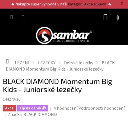
Přejít
🔥 Nakupte super výhodně v naší
kategorii Akce a Slevy
. 🔥
na
obsah
NÁKUP
KOŠÍK
Domů
LEZENÍ
LEZEČKY
Dětské lezečky
BLACK
DIAMOND Momentum Big Kids - Juniorské lezečky
BLACK DIAMOND Momentum Big
Kids - Juniorské lezečky
144273/36
Průměrné
4 hodnocení
Podrobnosti hodnocení
Akce
Tip na dárek 🎁
hodnocení
Značka:
BLACK DIAMOND
produktu
je