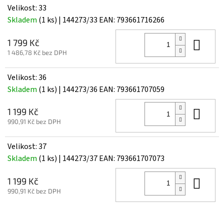
Velikost: 33
Skladem
(1 ks)
| 144273/33
EAN:
793661716266
Do 
1 799 Kč
1 486,78 Kč bez DPH
Velikost: 36
Skladem
(1 ks)
| 144273/36
EAN:
793661707059
Do 
1 199 Kč
990,91 Kč bez DPH
Velikost: 37
Skladem
(1 ks)
| 144273/37
EAN:
793661707073
Do 
1 199 Kč
990,91 Kč bez DPH