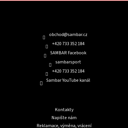
Z
á
p
a
Kontakt
t
í
obchod
@
sambar.cz
+420 733 352 184
SAMBAR Facebook
sambarsport
+420 733 352 184
Sambar YouTube kanál
Informace pro Vás
Kontakty
Napište nám
Reklamace, výměna, vrácení