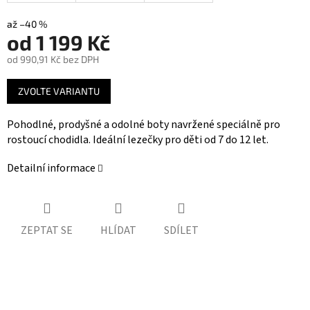
až –40 %
od
1 199 Kč
od
990,91 Kč
bez DPH
Měrná
ZVOLTE VARIANTU
cena:
Pohodlné, prodyšné a odolné boty navržené speciálně pro
rostoucí chodidla. Ideální lezečky pro děti od 7 do 12 let.
Detailní informace
ZEPTAT SE
HLÍDAT
SDÍLET