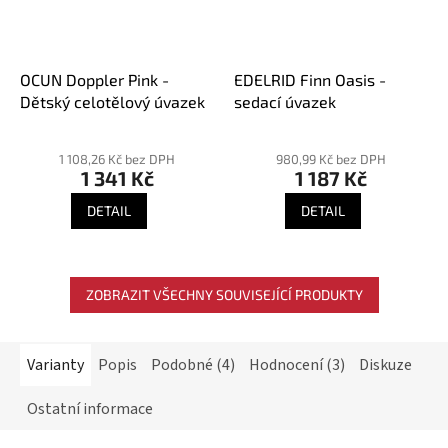
OCUN Doppler Pink -
EDELRID Finn Oasis -
Dětský celotělový úvazek
sedací úvazek
Průměrné
Průměrné
hodnocení
hodnocení
1 108,26 Kč bez DPH
980,99 Kč bez DPH
1 341 Kč
1 187 Kč
produktu
produktu
je
je
DETAIL
DETAIL
4,3
5,0
z
z
5
5
hvězdiček.
hvězdiček.
ZOBRAZIT VŠECHNY SOUVISEJÍCÍ PRODUKTY
Varianty
Popis
Podobné (4)
Hodnocení (3)
Diskuze
Ostatní informace