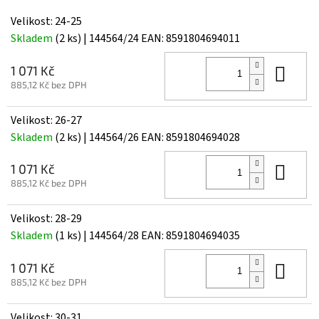
Velikost: 24-25
Skladem
(2 ks)
| 144564/24
EAN:
8591804694011
Do 
1 071 Kč
885,12 Kč bez DPH
Velikost: 26-27
Skladem
(2 ks)
| 144564/26
EAN:
8591804694028
Do 
1 071 Kč
885,12 Kč bez DPH
Velikost: 28-29
Skladem
(1 ks)
| 144564/28
EAN:
8591804694035
Do 
1 071 Kč
885,12 Kč bez DPH
Velikost: 30-31