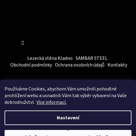
Sledovat na Instagramu
Lezecká stěna Kladno
SAMBAR STEEL
Obchodní podmínky
Ochrana osobních údajů
Kontakty
Používáme Cookies, abychom Vám
umožnili pohodlné
prohlížení webu a usnadnili Vám tak výběr vybavení na Vaše
dobrodružství.
Více informací.
Vytvořil Shoptet
&
BEOM.cz
Nastavení
Copyright 2026
SAMBARSPORT
. Všechna práva vyhrazena.