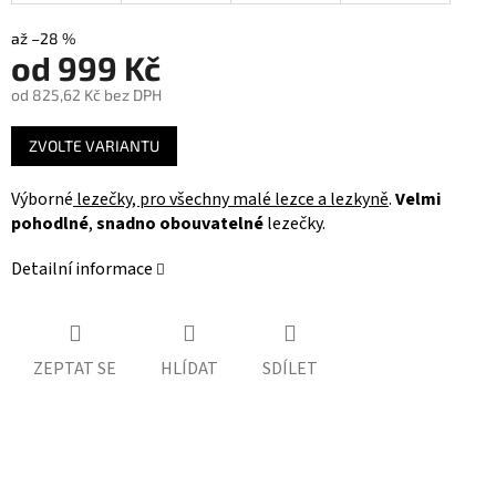
až –28 %
od
999 Kč
od
825,62 Kč
bez DPH
Měrná
ZVOLTE VARIANTU
cena:
Výborné
lezečky, pro všechny malé lezce a lezkyně
.
Velmi
pohodlné
,
snadno obouvatelné
lezečky.
Detailní informace
ZEPTAT SE
HLÍDAT
SDÍLET