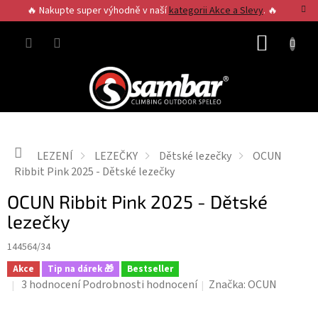
Přejít
🔥 Nakupte super výhodně v naší
kategorii Akce a Slevy
. 🔥
na
obsah
NÁKUP
KOŠÍK
Domů
LEZENÍ
LEZEČKY
Dětské lezečky
OCUN
Ribbit Pink 2025 - Dětské lezečky
OCUN Ribbit Pink 2025 - Dětské
lezečky
144564/34
Akce
Tip na dárek 🎁
Bestseller
Průměrné
3 hodnocení
Podrobnosti hodnocení
Značka:
OCUN
hodnocení
produktu