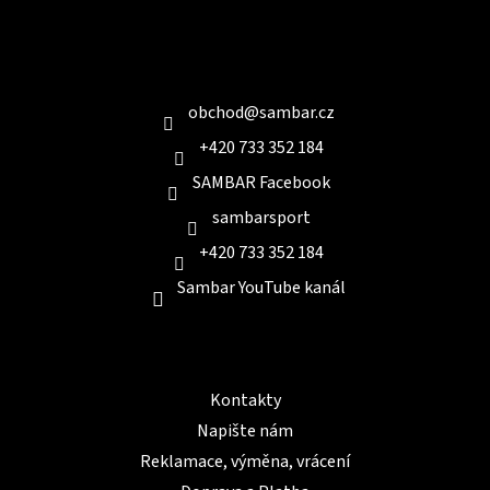
á
p
a
Kontakt
t
í
obchod
@
sambar.cz
+420 733 352 184
SAMBAR Facebook
sambarsport
+420 733 352 184
Sambar YouTube kanál
Informace pro Vás
Kontakty
Napište nám
Reklamace, výměna, vrácení