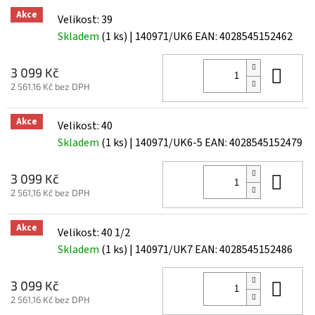
Akce
Velikost: 39
Skladem
(1 ks)
| 140971/UK6
EAN:
4028545152462
Do 
3 099 Kč
2 561,16 Kč bez DPH
Akce
Velikost: 40
Skladem
(1 ks)
| 140971/UK6-5
EAN:
4028545152479
Do 
3 099 Kč
2 561,16 Kč bez DPH
Akce
Velikost: 40 1/2
Skladem
(1 ks)
| 140971/UK7
EAN:
4028545152486
Do 
3 099 Kč
2 561,16 Kč bez DPH