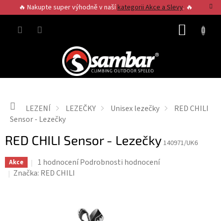
Přejít
🔥 Nakupte super výhodně v naší
kategorii Akce a Slevy
. 🔥
na
obsah
NÁKUP
KOŠÍK
Domů
LEZENÍ
LEZEČKY
Unisex lezečky
RED CHILI
Sensor - Lezečky
RED CHILI Sensor - Lezečky
140971/UK6
Průměrné
1 hodnocení
Podrobnosti hodnocení
Akce
hodnocení
Značka:
RED CHILI
produktu
je
5,0
z