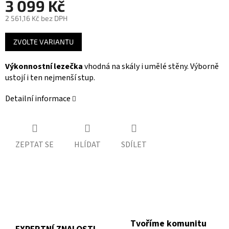
3 099 Kč
2 561,16 Kč bez DPH
Měrná
ZVOLTE VARIANTU
cena:
Výkonnostní lezečka
vhodná na skály i umělé stěny. Výborně
ustojí i ten nejmenší stup.
Detailní informace
ZEPTAT SE
HLÍDAT
SDÍLET
Tvoříme komunitu