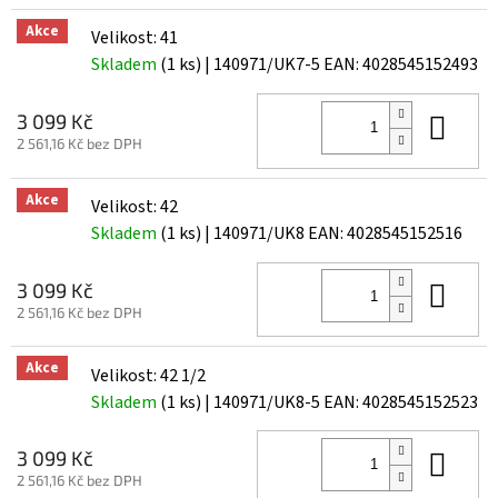
Akce
Velikost: 41
Skladem
(1 ks)
| 140971/UK7-5
EAN:
4028545152493
Do 
3 099 Kč
2 561,16 Kč bez DPH
Akce
Velikost: 42
Skladem
(1 ks)
| 140971/UK8
EAN:
4028545152516
Do 
3 099 Kč
2 561,16 Kč bez DPH
Akce
Velikost: 42 1/2
Skladem
(1 ks)
| 140971/UK8-5
EAN:
4028545152523
Do 
3 099 Kč
2 561,16 Kč bez DPH