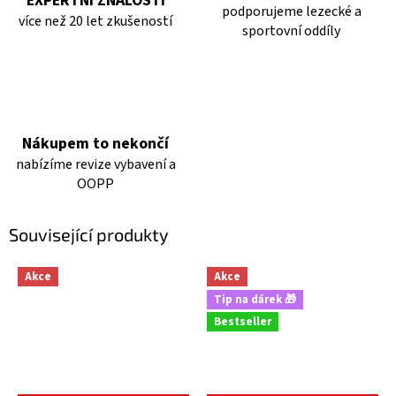
EXPERTNÍ ZNALOSTI
podporujeme lezecké a
více než 20 let zkušeností
sportovní oddíly
Nákupem to nekončí
nabízíme revize vybavení a
OOPP
Související produkty
Akce
Akce
Tip na dárek 🎁
Bestseller