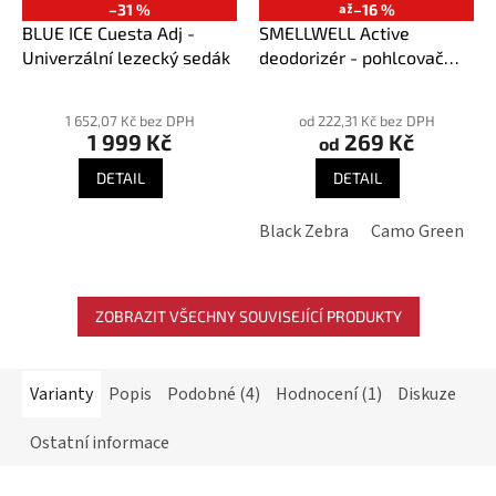
–31 %
až
–16 %
BLUE ICE Cuesta Adj -
SMELLWELL Active
Univerzální lezecký sedák
deodorizér - pohlcovač
pachů
Průměrné
Průměrné
hodnocení
hodnocení
1 652,07 Kč bez DPH
od 222,31 Kč bez DPH
1 999 Kč
269 Kč
produktu
produktu
od
je
je
DETAIL
DETAIL
5,0
3,9
z
z
Black Zebra
Camo Green
G
5
5
hvězdiček.
hvězdiček.
ZOBRAZIT VŠECHNY SOUVISEJÍCÍ PRODUKTY
Varianty
Popis
Podobné (4)
Hodnocení (1)
Diskuze
Ostatní informace