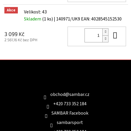
Akce
Velikost: 43
Skladem
(1 ks)
| 140971/UK9
EAN:
4028545152530
Do 
3 099 Kč
2 561,16 Kč bez DPH
Z
á
p
a
Kontakt
t
í
obchod
@
sambar.cz
+420 733 352 184
SAMBAR Facebook
sambarsport