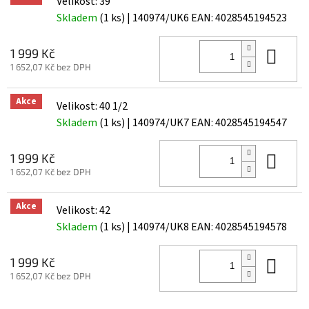
Velikost: 39
Skladem
(1 ks)
| 140974/UK6
EAN:
4028545194523
Do 
1 999 Kč
1 652,07 Kč bez DPH
Akce
Velikost: 40 1/2
Skladem
(1 ks)
| 140974/UK7
EAN:
4028545194547
Do 
1 999 Kč
1 652,07 Kč bez DPH
Akce
Velikost: 42
Skladem
(1 ks)
| 140974/UK8
EAN:
4028545194578
Do 
1 999 Kč
1 652,07 Kč bez DPH