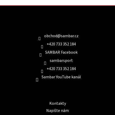
Z
á
p
a
Kontakt
t
í
obchod
@
sambar.cz
+420 733 352 184
SAMBAR Facebook
sambarsport
+420 733 352 184
Sambar YouTube kanál
Informace pro Vás
Kontakty
Napište nám