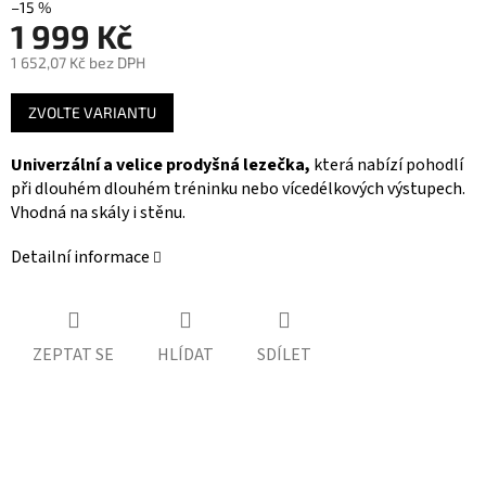
–15 %
1 999 Kč
1 652,07 Kč bez DPH
Měrná
ZVOLTE VARIANTU
cena:
Univerzální a velice prodyšná lezečka,
která nabízí pohodlí
při dlouhém dlouhém tréninku nebo vícedélkových výstupech.
Vhodná na skály i stěnu.
Detailní informace
ZEPTAT SE
HLÍDAT
SDÍLET