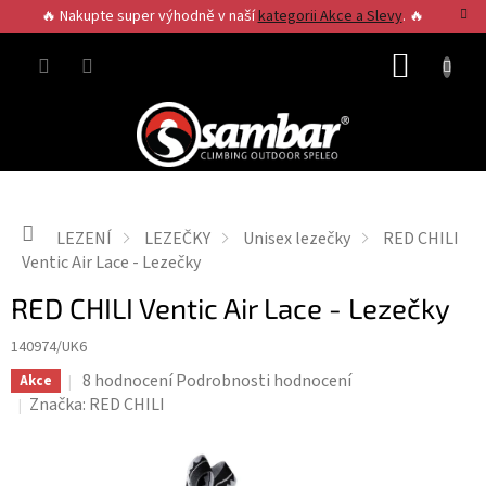
Přejít
🔥 Nakupte super výhodně v naší
kategorii Akce a Slevy
. 🔥
na
obsah
NÁKUP
KOŠÍK
Domů
LEZENÍ
LEZEČKY
Unisex lezečky
RED CHILI
Ventic Air Lace - Lezečky
RED CHILI Ventic Air Lace - Lezečky
140974/UK6
Průměrné
8 hodnocení
Podrobnosti hodnocení
Akce
hodnocení
Značka:
RED CHILI
produktu
je
3,8