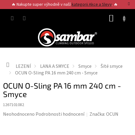
Přejít
🔥 Nakupte super výhodně v naší
kategorii Akce a Slevy
. 🔥
na
obsah
NÁKUP
KOŠÍK
Domů
LEZENÍ
LANA A SMYCE
Smyce
Šité smyce
OCUN O-Sling PA 16 mm 240 cm - Smyce
OCUN O-Sling PA 16 mm 240 cm -
Smyce
1267101082
Průměrné
Neohodnoceno
Podrobnosti hodnocení
Značka:
OCUN
hodnocení
produktu
je