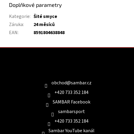
Doplňkové parametry
Kategorie
:
Šité smyce
Záruka
:
24 měsíců
EAN
:
8591804638848
Z
á
p
a
Kontakt
t
í
obchod
@
sambar.cz
+420 733 352 184
SAMBAR Facebook
sambarsport
+420 733 352 184
Sambar YouTube kanál