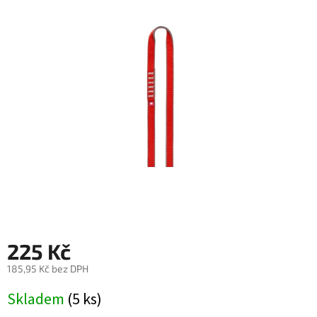
0,0
z
5
hvězdiček.
225 Kč
185,95 Kč bez DPH
Měrná
Skladem
(5 ks)
cena: