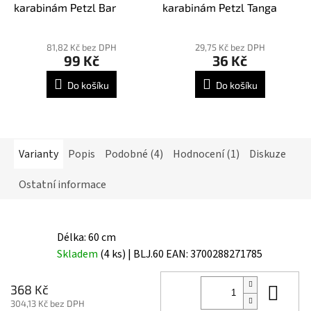
karabinám Petzl Bar
karabinám Petzl Tanga
81,82 Kč bez DPH
29,75 Kč bez DPH
99 Kč
36 Kč
Do košíku
Do košíku
Varianty
Popis
Podobné (4)
Hodnocení (1)
Diskuze
Ostatní informace
Délka: 60 cm
Skladem
(4 ks)
| BLJ.60
EAN:
3700288271785
Do 
368 Kč
304,13 Kč bez DPH