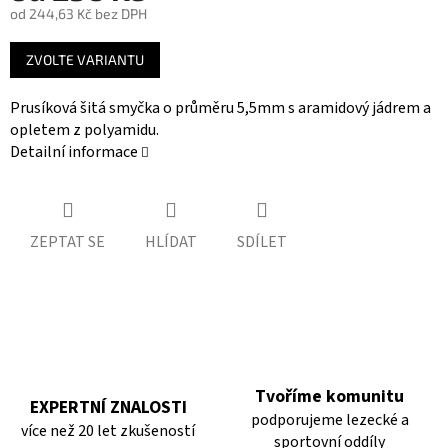
od
244,63 Kč
bez DPH
Měrná
ZVOLTE VARIANTU
cena:
Prusíková šitá smyčka o průměru 5,5mm s aramidový jádrem a
opletem z polyamidu.
Detailní informace
ZEPTAT SE
HLÍDAT
SDÍLET
Tvoříme komunitu
EXPERTNÍ ZNALOSTI
podporujeme lezecké a
více než 20 let zkušeností
sportovní oddíly