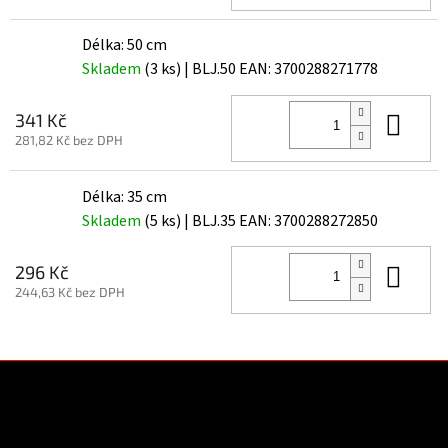
Délka: 50 cm
Skladem
(3 ks)
| BLJ.50
EAN:
3700288271778
Do 
341 Kč
281,82 Kč bez DPH
Délka: 35 cm
Skladem
(5 ks)
| BLJ.35
EAN:
3700288272850
Do 
296 Kč
244,63 Kč bez DPH
Z
á
p
a
Kontakt