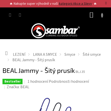
Přejít
🔥 Nakupte super výhodně v naší
kategorii Akce a Slevy
. 🔥
na
obsah
NÁKUP
KOŠÍK
Domů
LEZENÍ
LANA A SMYCE
Smyce
Šité smyce
BEAL Jammy - Šitý prusík
BEAL Jammy - Šitý prusík
BLJ.35
Průměrné
1 hodnocení
Podrobnosti hodnocení
Bestseller
hodnocení
Značka:
BEAL
produktu
je
4,0
z