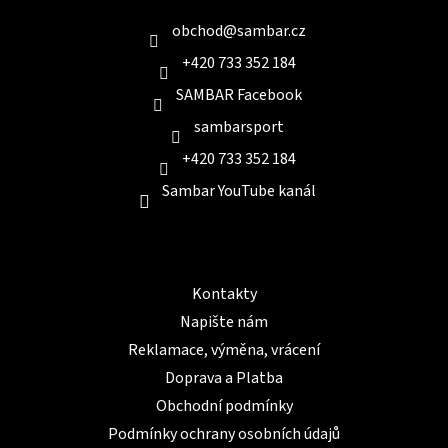
t
í
obchod
@
sambar.cz
+420 733 352 184
SAMBAR Facebook
sambarsport
+420 733 352 184
Sambar YouTube kanál
Informace pro Vás
Kontakty
Napište nám
Reklamace, výměna, vrácení
Doprava a Platba
Obchodní podmínky
Podmínky ochrany osobních údajů