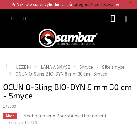
Přejít
🔥 Nakupte super výhodně v naší
kategorii Akce a Slevy
. 🔥
na
obsah
NÁKUP
KOŠÍK
Domů
LEZENÍ
LANA A SMYCE
Smyce
Šité smyce
OCUN O-Sling BIO-DYN 8 mm 30 cm - Smyce
OCUN O-Sling BIO-DYN 8 mm 30 cm
- Smyce
143899
Průměrné
Neohodnoceno
Podrobnosti hodnocení
Akce
hodnocení
Značka:
OCUN
produktu
je