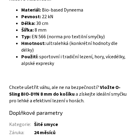
Materiál:
Bio-based Dyneema
Pevnost:
22 kN
Délka:
30 cm
Šířka:
8 mm
Typ:
EN 566 (norma pro textilní smyčky)
Hmotnost:
ultralehká (konkrétní hodnoty dle
délky)
Použití:
sportovní i tradiční lezení, hory, vícedélky,
alpské expresky
Chcete ušetřit váhu, ale ne na bezpečnosti?
Vložte O-
Sling BIO-DYN 8 mm do košíku
a získejte ideální smyčku
pro lehké a efektivní lezení v horách.
Doplňkové parametry
Kategorie
:
Šité smyce
Záruka
:
24 měsíců