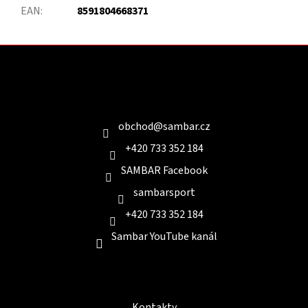
EAN
:
8591804668371
Z
á
p
a
Kontakt
t
í
obchod
@
sambar.cz
+420 733 352 184
SAMBAR Facebook
sambarsport
+420 733 352 184
Sambar YouTube kanál
Informace pro Vás
Kontakty