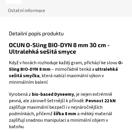
Ostatní informace
Detailní popis produktu
OCUN O-Sling BIO-DYN 8 mm 30 cm -
Ultralehká sešitá smyce
Když v horách rozhoduje každý gram, přichází ke slovu
O-
Sling BIO-DYN 8 mm
– mimořádně tenká a
ultralehká
sešitá smyčka
, která nabízí maximální výkon v
minimálním balení.
Vyrobená z
bio-based Dyneemy
, je nejen extrémně
pevná, ale zároveň šetrnější k přírodě.
Pevnost 22 kN
zajišťuje maximální bezpečí i v nejnáročnějších
podmínkách, přičemž
šířka 8 mm
a měkký materiál
zajišťují snadnou manipulaci a minimální objem v
batohu.