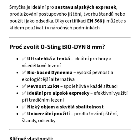
Smyčka je ideální pro
sestavu alpských expresek
,
prodlužování postupového jištění, tvorbu štandů nebo
použití jako odsedka. Díky certifikaci
EN 566
ji můžete s
klidem používat i v náročných podmínkách.
Proč zvolit O-Sling BIO-DYN 8 mm?
✅
Ultralehká a tenká
– ideální pro hory a
vícedélkové lezení
✅
Bio-based Dyneema
– vysoká pevnost a
ekologičtější alternativa
✅
Pevnost 22 kN
– spolehlivá v každé situaci
✅
Ideální pro alpské expresky
– efektivní využití
při tradičním lezení
✅
Nízký objem a skvělá sbalitelnost
✅
Univerzální použití
– prodlužování jištění,
štandy, odsedky
Klíčové vlastnosti: