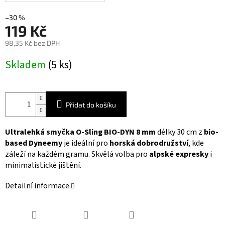
–30 %
119 Kč
98,35 Kč bez DPH
Měrná
Skladem
(5 ks)
cena:
Přidat do košíku
Ultralehká smyčka O-Sling BIO-DYN 8 mm
délky 30 cm z
bio-
based Dyneemy
je ideální pro
horská dobrodružství
, kde
záleží na každém gramu. Skvělá volba pro
alpské expresky
i
minimalistické jištění.
Detailní informace