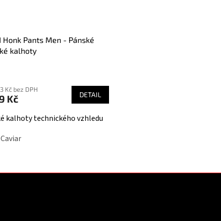
 Honk Pants Men - Pánské
ké kalhoty
ěrné
cení
03 Kč bez DPH
ktu
DETAIL
9 Kč
é kalhoty technického vzhledu
 Caviar
iček.
O
v
l
á
d
a
c