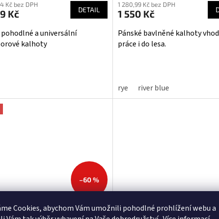
74 Kč bez DPH
1 280,99 Kč bez DPH
ktu
produktu
DETAIL
9 Kč
1 550 Kč
je
3,6
 pohodlné a universální
Pánské bavlněné kalhoty vho
z
orové kalhoty
práce i do lesa.
5
iček.
hvězdiček.
rye
river blue
–60 %
áme Cookies, abychom Vám
umožnili pohodlné prohlížení webu a
PEACE Bigwash zip-off -
SENSOR Trail - Pánské funkč