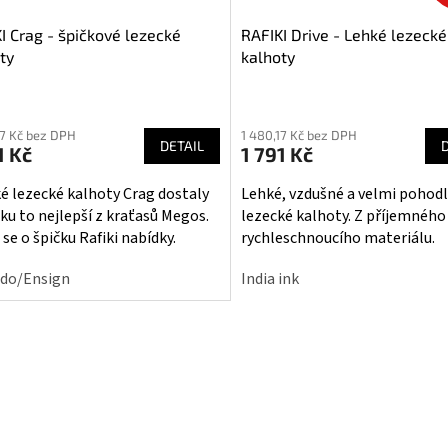
I Crag - špičkové lezecké
RAFIKI Drive - Lehké lezecké
ty
kalhoty
ěrné
Průměrné
cení
hodnocení
17 Kč bez DPH
1 480,17 Kč bez DPH
ktu
produktu
DETAIL
1 Kč
1 791 Kč
je
5,0
é lezecké kalhoty Crag dostaly
Lehké, vzdušné a velmi pohod
z
nku to nejlepší z kraťasů Megos.
lezecké kalhoty. Z příjemného
5
se o špičku Rafiki nabídky.
rychleschnoucího materiálu.
iček.
hvězdiček.
do/Ensign
India ink