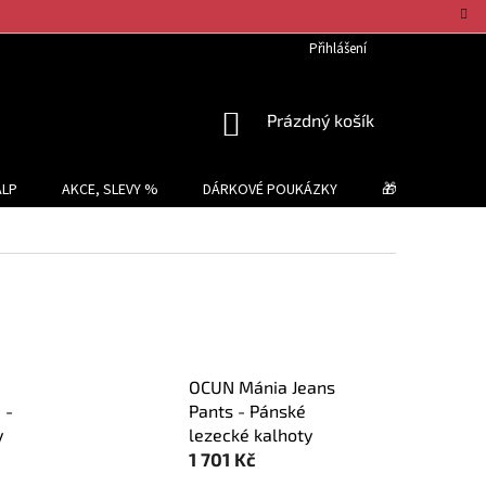
Přihlášení
NÁKUPNÍ
Prázdný košík
KOŠÍK
ALP
AKCE, SLEVY %
DÁRKOVÉ POUKÁZKY
🎁 TIPY NA DÁR
OCUN Mánia Jeans
 -
Pants - Pánské
y
lezecké kalhoty
1 701 Kč