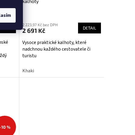
kalhoty
lasím
2 223,97 Kč bez DPH
DETAIL
DETAIL
2 691 Kč
nské
Vysoce praktické kalhoty, které
nadchnou každého cestovatele či
aždý
turistu
Khaki
–10 %