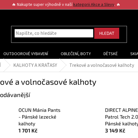
🔥 Nakupte super výhodně v naší
kategorii Akce a Slevy
. 🔥
HLEDAT
OUTDOOROVÉ VYBAVENÍ
OBLEČENÍ, BOTY
DĚTSKÉ
SKI
Í
KALHOTY A KRAŤASY
Trekové a volnočasové kalhoty
kové a volnočasové kalhoty
odávanější
OCUN Mánia Pants
DIRECT ALPINE
- Pánské lezecké
Patrol Tech 2.0
kalhoty
Pánské kalhot
1 701 Kč
3 149 Kč