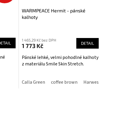
WARMPEACE Hermit - pánské
kalhoty
Průměrné
hodnocení
1 465,29 Kč bez DPH
produktu
DETAIL
DETAIL
1 773 Kč
je
5,0
lné
Pánské lehké, velmi pohodlné kalhoty
z
z materiálu Smile Skin Stretch.
5
hvězdiček.
Calla Green
coffee brown
Harwest gold
Dark gr