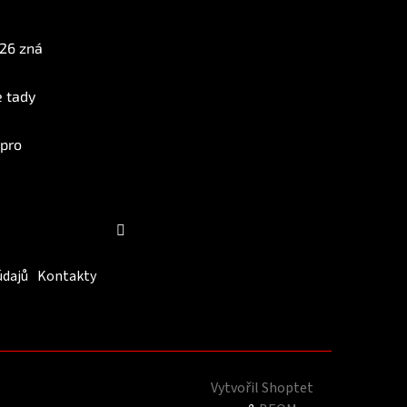
Instagram
026 zná
e tady
 pro
Sledovat na Instagramu
údajů
Kontakty
Vytvořil Shoptet