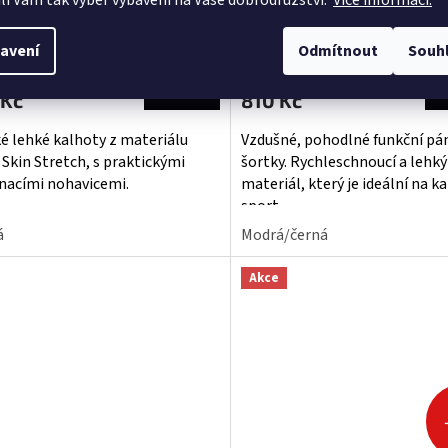
li Vám tak výběr vybavení na Vaše dobrodružství.
Více informací.
DEJ - Pánské odepínací
šortky
ty
ěrné
avení
Odmítnout
Souh
cení
 Kč bez DPH
669,42 Kč bez DPH
ktu
DETAIL
 Kč
810 Kč
é lehké kalhoty z materiálu
Vzdušné, pohodlné funkční pá
 Skin Stretch, s praktickými
šortky. Rychleschnoucí a lehký
nacími nohavicemi.
materiál, který je ideální na k
iček.
sport.
á
Modrá/černá
Akce