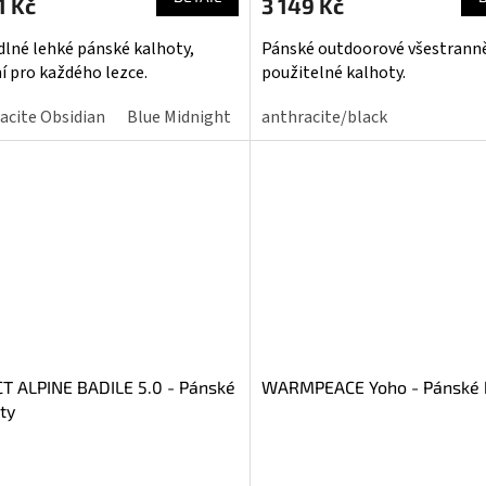
1 Kč
3 149 Kč
lné lehké pánské kalhoty,
Pánské outdoorové všestrann
ní pro každého lezce.
použitelné kalhoty.
iček.
acite Obsidian
Blue Midnight
Dark Grey Graphite
anthracite/black
T ALPINE BADILE 5.0 - Pánské
WARMPEACE Yoho - Pánské 
ty
ěrné
Průměrné
cení
hodnocení