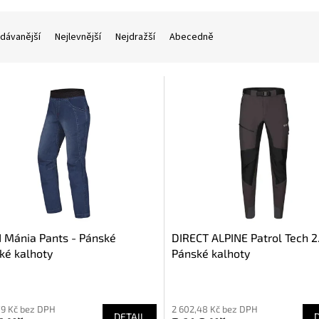
dávanější
Nejlevnější
Nejdražší
Abecedně
 Mánia Pants - Pánské
DIRECT ALPINE Patrol Tech 2
ké kalhoty
Pánské kalhoty
ěrné
cení
79 Kč bez DPH
2 602,48 Kč bez DPH
ktu
DETAIL