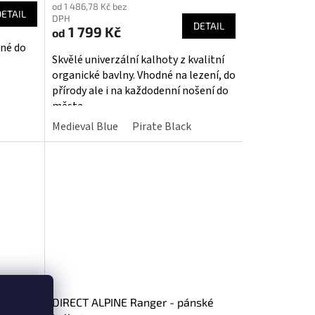
od 1 486,78 Kč bez
produktu
DETAIL
DPH
DETAIL
je
1 799 Kč
od
5,0
dné do
Skvělé univerzální kalhoty z kvalitní
z
organické bavlny. Vhodné na lezení, do
5
přírody ale i na každodenní nošení do
hvězdiček.
města.
Medieval Blue
Pirate Black
ní
DIRECT ALPINE Ranger - pánské