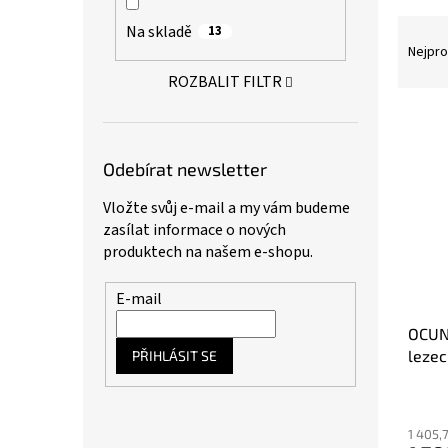
a
Ř
Na skladě
13
n
a
Nejpro
e
z
l
ROZBALIT FILTR
e
n
V
í
ý
p
p
Odebírat newsletter
r
i
o
s
Vložte svůj e-mail a my vám budeme
d
p
zasílat informace o nových
u
r
produktech na našem e-shopu.
k
o
t
d
E-mail
ů
u
OCUN
k
lezec
t
PŘIHLÁSIT SE
ů
Prům
hodno
1 405,
produ