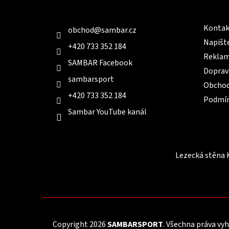
Kontakt
Infor
í
Kontak
obchod
@
sambar.cz
Napišt
+420 733 352 184
Reklam
SAMBAR Facebook
Doprav
sambarsport
Obchod
+420 733 352 184
Podmín
Sambar YouTube kanál
Lezecká stěna 
Copyright 2026
SAMBARSPORT
. Všechna práva vy