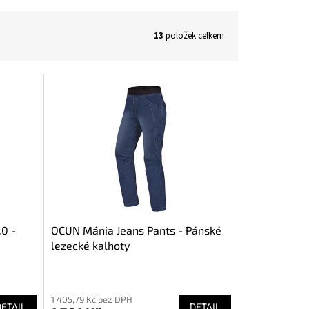
13
položek celkem
.0 -
OCUN Mánia Jeans Pants - Pánské
lezecké kalhoty
1 405,79 Kč bez DPH
DETAIL
DETAIL