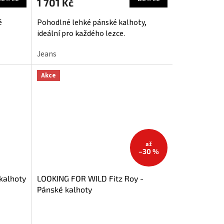
1 701 Kč
ě
Pohodlné lehké pánské kalhoty,
ideální pro každého lezce.
Jeans
Akce
až
–30 %
kalhoty
LOOKING FOR WILD Fitz Roy -
Pánské kalhoty
Průměrné
hodnocení