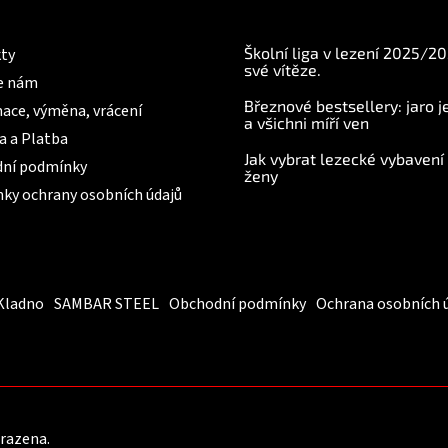
í
mace pro Vás
BLOG
p
r
Školní liga v lezení 2025/2
ty
v
své vítěze.
e nám
k
Březnové bestsellery: jaro j
y
ace, výměna, vrácení
a všichni míří ven
v
a a Platba
ý
Jak vybrat lezecké vybavení
p
ní podmínky
ženy
i
ky ochrany osobních údajů
s
u
Kladno
SAMBAR STEEL
Obchodní podmínky
Ochrana osobních 
hrazena.
Upravit nastavení cookies