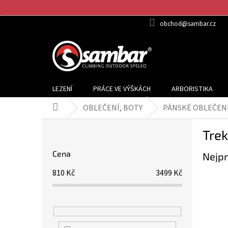
Přejít
na
obchod@sambar.cz
obsah
LEZENÍ
PRÁCE VE VÝŠKÁCH
ARBORISTIKA
OBLEČENÍ, BOTY
PÁNSKÉ OBLEČEN
Domů
P
Tre
o
s
Cena
Nejpr
t
r
810
Kč
3499
Kč
a
n
n
í
p