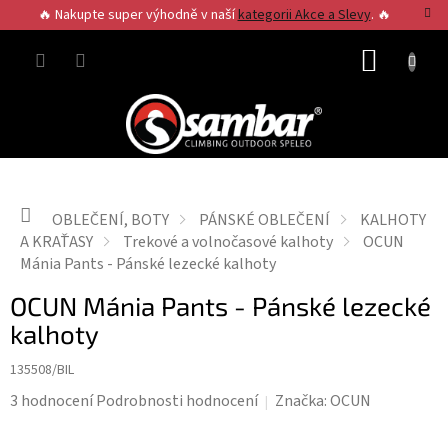
Přejít
🔥 Nakupte super výhodně v naší
kategorii Akce a Slevy
. 🔥
na
obsah
NÁKUP
KOŠÍK
Domů
OBLEČENÍ, BOTY
PÁNSKÉ OBLEČENÍ
KALHOTY
A KRAŤASY
Trekové a volnočasové kalhoty
OCUN
Mánia Pants - Pánské lezecké kalhoty
OCUN Mánia Pants - Pánské lezecké
kalhoty
135508/BIL
Průměrné
3 hodnocení
Podrobnosti hodnocení
Značka:
OCUN
hodnocení
produktu