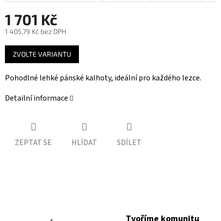
1 701 Kč
1 405,79 Kč bez DPH
Měrná
ZVOLTE VARIANTU
cena:
Pohodlné lehké pánské kalhoty, ideální pro každého lezce.
Detailní informace
ZEPTAT SE
HLÍDAT
SDÍLET
Tvoříme komunitu