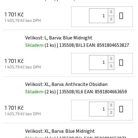
Do 
1 701 Kč
1 405,79 Kč bez DPH
Velikost: L, Barva: Blue Midnight
Skladem
(1 ks)
| 135508/BIL3
EAN:
8591804653827
Do 
1 701 Kč
1 405,79 Kč bez DPH
Velikost: XL, Barva: Anthracite Obsidian
Skladem
(2 ks)
| 135508/XL6
EAN:
8591804663659
Do 
1 701 Kč
1 405,79 Kč bez DPH
Velikost: XL, Barva: Blue Midnight