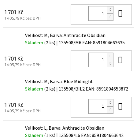
Do 
1 701 Kč
1 405,79 Kč bez DPH
Velikost: M, Barva: Anthracite Obsidian
Skladem
(2 ks)
| 135508/M6
EAN:
8591804663635
Do 
1 701 Kč
1 405,79 Kč bez DPH
Velikost: M, Barva: Blue Midnight
Skladem
(2 ks)
| 135508/BIL2
EAN:
8591804653872
Do 
1 701 Kč
1 405,79 Kč bez DPH
Velikost: L, Barva: Anthracite Obsidian
Skladem
(1 ks)
| 135508/L6
EAN:
8591804663642