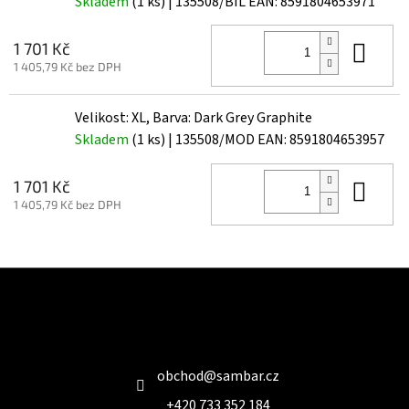
Skladem
(1 ks)
| 135508/BIL
EAN:
8591804653971
Do 
1 701 Kč
1 405,79 Kč bez DPH
Velikost: XL, Barva: Dark Grey Graphite
Skladem
(1 ks)
| 135508/MOD
EAN:
8591804653957
Do 
1 701 Kč
1 405,79 Kč bez DPH
Z
á
p
a
Kontakt
t
í
obchod
@
sambar.cz
+420 733 352 184