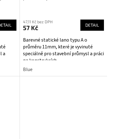
47,11 Kč bez DPH
DETAIL
DETAIL
57 Kč
Barevné statické lano typu A o
uté
průměru 11mm, které je vyvinuté
l a
speciálně pro stavební průmysl a práci
na konstrukcích.
Blue