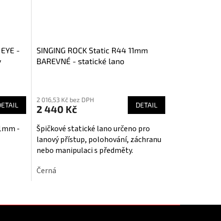
 EYE -
SINGING ROCK Static R44 11mm
y
BAREVNÉ - statické lano
Průměrné
hodnocení
2 016,53 Kč bez DPH
produktu
DETAIL
DETAIL
2 440 Kč
je
3,6
11mm -
Špičkové statické lano určeno pro
z
lanový přístup, polohování, záchranu
5
nebo manipulaci s předměty.
hvězdiček.
Černá