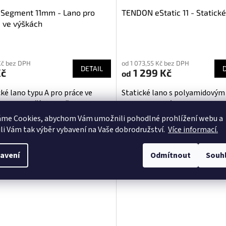
 Segment 11mm - Lano pro
TENDON eStatic 11 - Statické
 ve výškách
Průměrné
hodnocení
Kč bez DPH
od 1 073,55 Kč bez DPH
produktu
DETAIL
Kč
1 299 Kč
od
je
5,0
cké lano typu A pro práce ve
Statické lano s polyamidovým
z
ch s nejlepším poměrem
a polyesterovým opletem, kte
5
výkon.
splňuje normy EN 1891:1998, t
áme Cookies, abychom Vám
umožnili pohodlné prohlížení webu a
hvězdiček.
A a NFPA 2500 Technical use.
li Vám tak výběr vybavení na Vaše dobrodružství.
Více informací.
Fialová
Žlutá
avení
Odmítnout
Souh