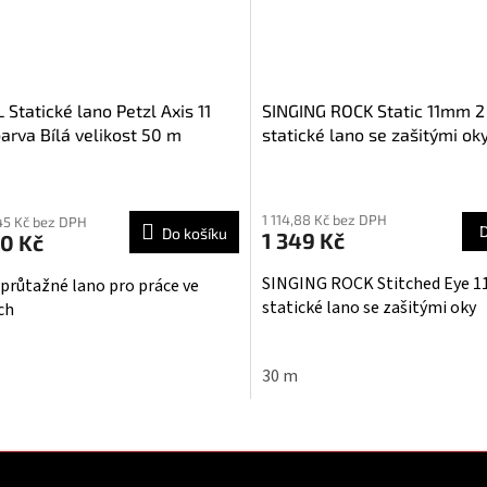
 Statické lano Petzl Axis 11
SINGING ROCK Static 11mm 2
rva Bílá velikost 50 m
statické lano se zašitými ok
1 114,88 Kč bez DPH
45 Kč bez DPH
Do košíku
1 349 Kč
0 Kč
SINGING ROCK Stitched Eye 
průtažné lano pro práce ve
statické lano se zašitými oky
ch
30 m
O
v
l