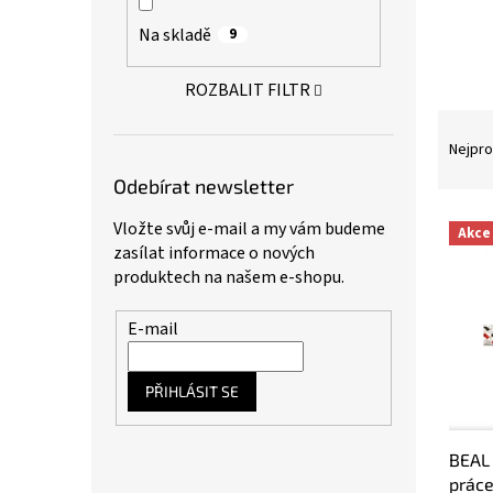
a
Na skladě
9
n
e
l
ROZBALIT FILTR
Ř
a
Nejpro
z
Odebírat newsletter
e
n
V
Vložte svůj e-mail a my vám budeme
Akce
í
ý
zasílat informace o nových
p
p
produktech na našem e-shopu.
r
i
o
s
E-mail
d
p
u
r
k
o
PŘIHLÁSIT SE
t
d
ů
u
BEAL 
k
práce
t