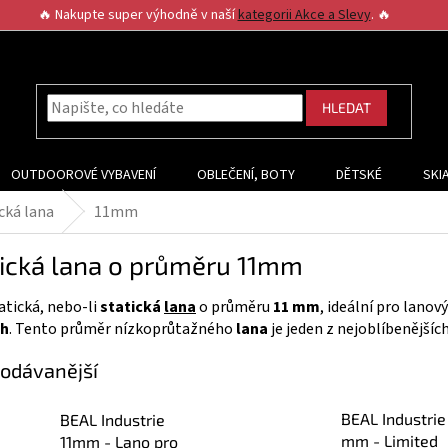
🔥 Nakupte super výhodně v naší
kategorii Akce a Slevy
. 🔥
HLEDAT
OUTDOOROVÉ VYBAVENÍ
OBLEČENÍ, BOTY
DĚTSKÉ
SKI
cká lana
11mm
tická lana o průměru 11mm
tická, nebo-li
statická
lana
o průměru
11 mm
, ideální pro lanov
ch
. Tento průměr nízkoprůtažného
lana
je jeden z nejoblíbenějšíc
odávanější
BEAL Industrie 
BEAL Industrie
mm - Limited
11mm - Lano pro