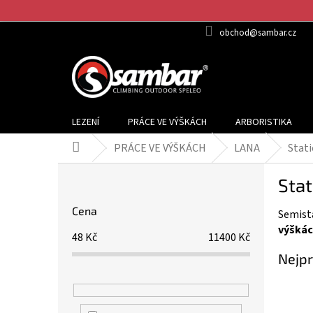
Přejít
na
obchod@sambar.cz
obsah
LEZENÍ
PRÁCE VE VÝŠKÁCH
ARBORISTIKA
PRÁCE VE VÝŠKÁCH
LANA
Stati
Domů
P
Sta
o
s
Cena
Semista
t
výšká
r
48
Kč
11400
Kč
a
Nejpr
n
n
í
p