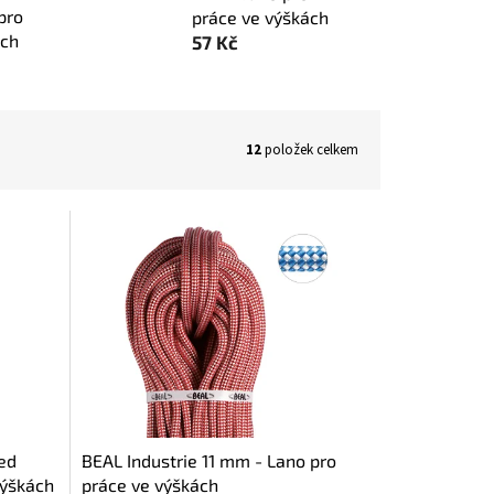
pro
práce ve výškách
ách
57 Kč
12
položek celkem
ted
BEAL Industrie 11 mm - Lano pro
výškách
práce ve výškách