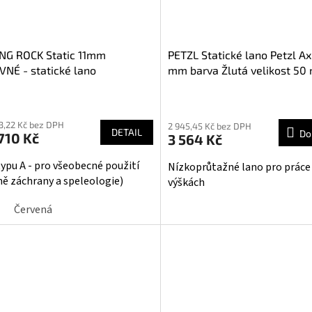
NG ROCK Static 11mm
PETZL Statické lano Petzl Axi
NÉ - statické lano
mm barva Žlutá velikost 50
13,22 Kč bez DPH
2 945,45 Kč bez DPH
DETAIL
Do
710 Kč
3 564 Kč
typu A - pro všeobecné použití
Nízkoprůtažné lano pro práce
ně záchrany a speleologie)
výškách
Červená