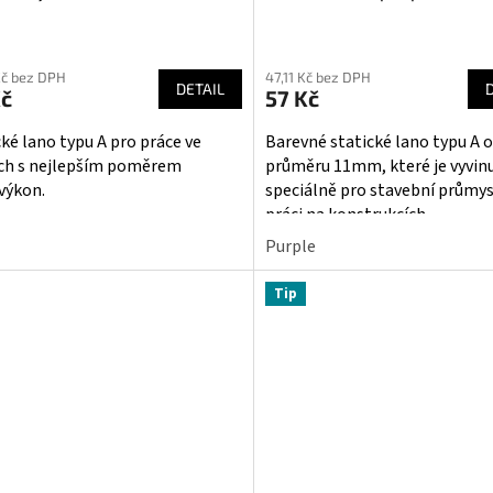
Kč bez DPH
47,11 Kč bez DPH
DETAIL
Kč
57 Kč
cké lano typu A pro práce ve
Barevné statické lano typu A o
ch s nejlepším poměrem
průměru 11mm, které je vyvin
výkon.
speciálně pro stavební průmys
práci na konstrukcích.
Purple
Tip