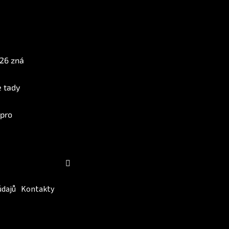
Instagram
026 zná
e tady
 pro
Sledovat na Instagramu
údajů
Kontakty