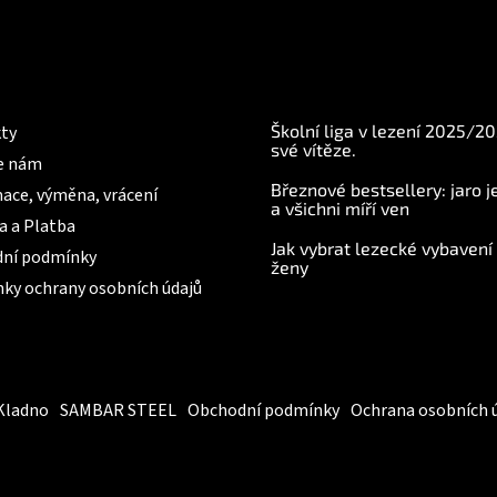
á
d
a
c
í
mace pro Vás
BLOG
p
r
Školní liga v lezení 2025/2
ty
v
své vítěze.
e nám
k
Březnové bestsellery: jaro j
y
ace, výměna, vrácení
a všichni míří ven
v
a a Platba
ý
Jak vybrat lezecké vybavení
p
ní podmínky
ženy
i
ky ochrany osobních údajů
s
u
Kladno
SAMBAR STEEL
Obchodní podmínky
Ochrana osobních 