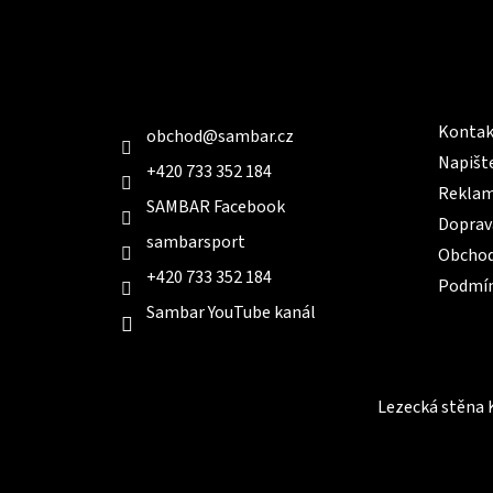
p
a
t
Kontakt
Infor
í
Kontak
obchod
@
sambar.cz
Napišt
+420 733 352 184
Reklam
SAMBAR Facebook
Doprav
sambarsport
Obchod
+420 733 352 184
Podmín
Sambar YouTube kanál
Lezecká stěna 