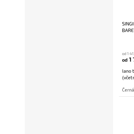
SINGI
BAREV
od 1 4
1 
od
lano 
(včet
Černá