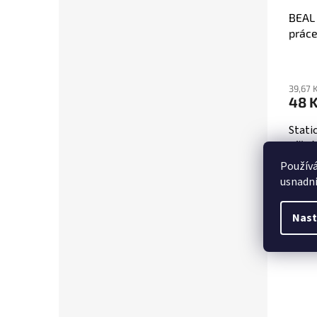
BEAL
práce
39,67 
48 
Stati
výšká
cena/
Použív
usnadni
1 m
Nast