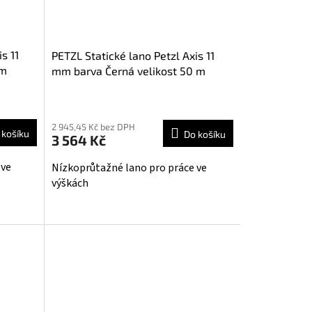
s 11
PETZL Statické lano Petzl Axis 11
 m
mm barva Černá velikost 50 m
2 945,45 Kč bez DPH
 košíku
Do košíku
3 564 Kč
 ve
Nízkoprůtažné lano pro práce ve
výškách