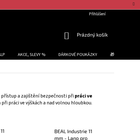
Přihlášení
NÁKUPNÍ
Prázdný košík
KOŠÍK
ALP
AKCE, SLEVY %
DÁRKOVÉ POUKÁZKY
🎁 TIPY NA DÁR
ý přístup a zajištění bezpečnosti při
práci ve
h při práci ve výškách a nad volnou hloubkou.
11
BEAL Industrie 11
mm - Lano pro