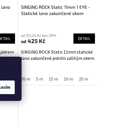
 lano
SINGING ROCK Static 11mm 1 EYE -
Statické lano zakončené okem
od 351,24 Kč bez DPH
DETAIL
DETAIL
425 Kč
od
 jádrem
SINGING ROCK Static 11mm statické
ré
lano zakončené jedním zašitým okem.
yp
30 m
5 m
15 m
10 m
20 m
lasím