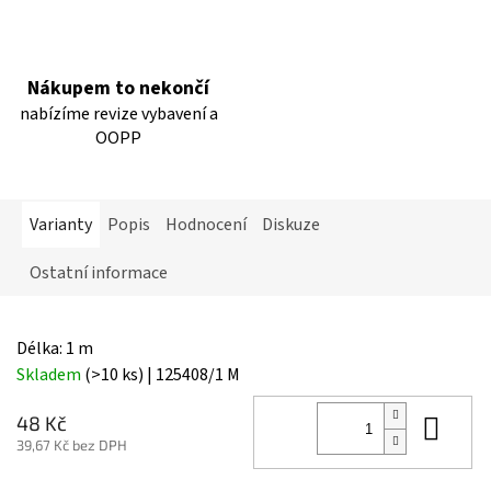
Nákupem to nekončí
nabízíme revize vybavení a
OOPP
Varianty
Popis
Hodnocení
Diskuze
Ostatní informace
Délka: 1 m
Skladem
(>10 ks)
| 125408/1 M
Do 
48 Kč
39,67 Kč bez DPH