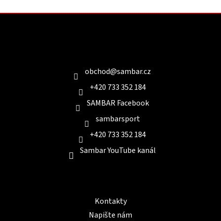
Z
á
p
a
Kontakt
t
í
obchod
@
sambar.cz
+420 733 352 184
SAMBAR Facebook
sambarsport
+420 733 352 184
Sambar YouTube kanál
Informace pro Vás
Kontakty
Napište nám