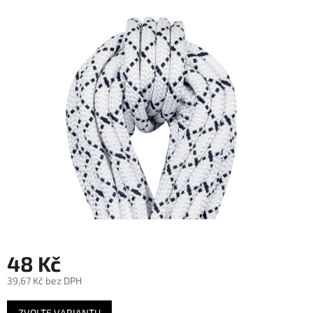
je
0,0
z
5
hvězdiček.
48 Kč
39,67 Kč bez DPH
Měrná
ZVOLTE VARIANTU