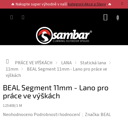
Přejít
🔥 Nakupte super výhodně v naší
kategorii Akce a Slevy
. 🔥
na
obsah
NÁKUP
KOŠÍK
Domů
PRÁCE VE VÝŠKÁCH
LANA
Statická lana
11mm
BEAL Segment 11mm - Lano pro práce ve
výškách
BEAL Segment 11mm - Lano pro
práce ve výškách
125408/1 M
Průměrné
Neohodnoceno
Podrobnosti hodnocení
Značka:
BEAL
hodnocení
produktu