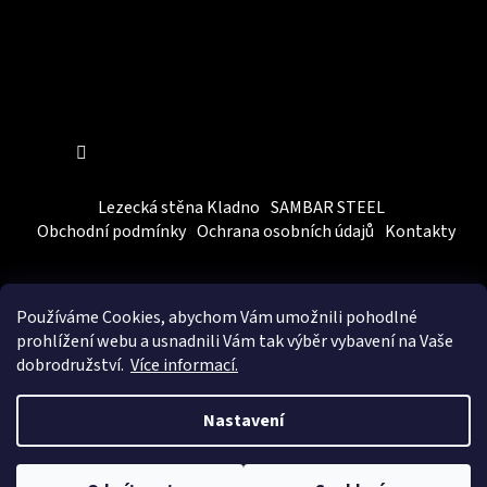
Sledovat na Instagramu
Lezecká stěna Kladno
SAMBAR STEEL
Obchodní podmínky
Ochrana osobních údajů
Kontakty
Používáme Cookies, abychom Vám
umožnili pohodlné
prohlížení webu a usnadnili Vám tak výběr vybavení na Vaše
dobrodružství.
Více informací.
Vytvořil Shoptet
&
BEOM.cz
Nastavení
Copyright 2026
SAMBARSPORT
. Všechna práva vyhrazena.