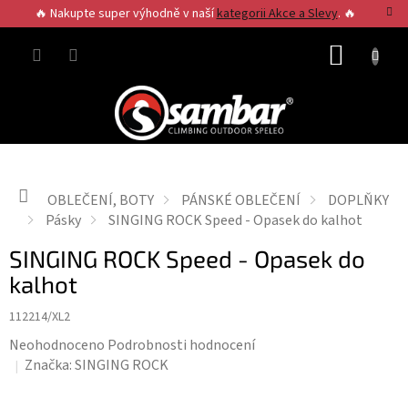
Přejít
🔥 Nakupte super výhodně v naší
kategorii Akce a Slevy
. 🔥
na
obsah
NÁKUP
KOŠÍK
Domů
OBLEČENÍ, BOTY
PÁNSKÉ OBLEČENÍ
DOPLŇKY
Pásky
SINGING ROCK Speed - Opasek do kalhot
SINGING ROCK Speed - Opasek do
kalhot
112214/XL2
Průměrné
Neohodnoceno
Podrobnosti hodnocení
hodnocení
Značka:
SINGING ROCK
produktu
je