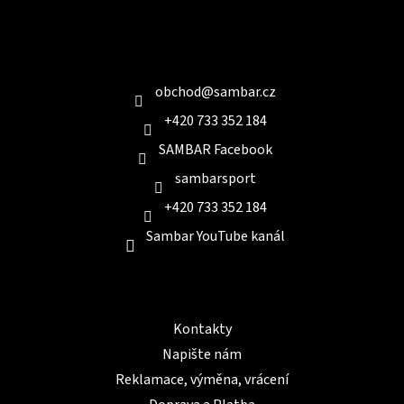
á
p
a
Kontakt
t
í
obchod
@
sambar.cz
+420 733 352 184
SAMBAR Facebook
sambarsport
+420 733 352 184
Sambar YouTube kanál
Informace pro Vás
Kontakty
Napište nám
Reklamace, výměna, vrácení