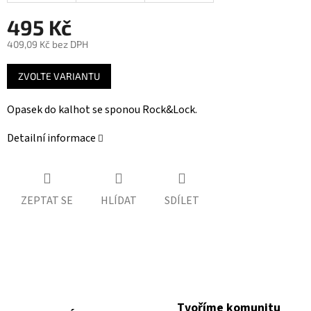
495 Kč
409,09 Kč bez DPH
Měrná
ZVOLTE VARIANTU
cena:
Opasek do kalhot se sponou Rock&Lock.
Detailní informace
ZEPTAT SE
HLÍDAT
SDÍLET
Tvoříme komunitu