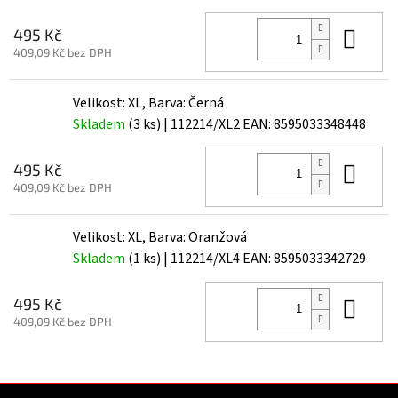
Do 
495 Kč
409,09 Kč bez DPH
Velikost: XL, Barva: Černá
Skladem
(3 ks)
| 112214/XL2
EAN:
8595033348448
Do 
495 Kč
409,09 Kč bez DPH
Velikost: XL, Barva: Oranžová
Skladem
(1 ks)
| 112214/XL4
EAN:
8595033342729
Do 
495 Kč
409,09 Kč bez DPH
Z