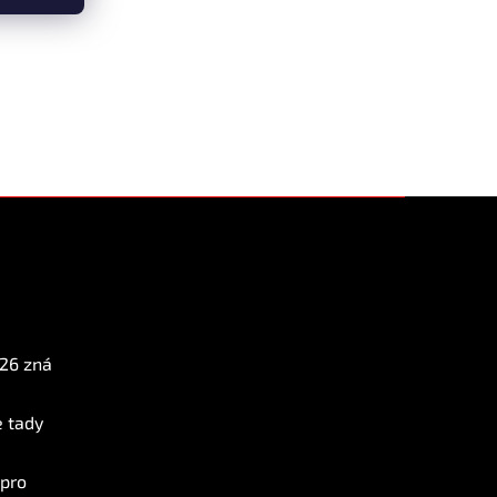
Instagram
026 zná
e tady
 pro