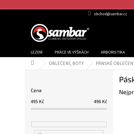
Přejít
na
obchod@sambar.cz
obsah
LEZENÍ
PRÁCE VE VÝŠKÁCH
ARBORISTIKA
OBLEČENÍ, BOTY
PÁNSKÉ OBLEČEN
Domů
P
Pás
o
s
Cena
Nejpr
t
r
495
Kč
496
Kč
a
n
n
í
p