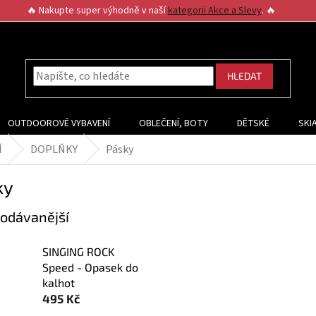
🔥 Nakupte super výhodně v naší
kategorii Akce a Slevy
. 🔥
HLEDAT
OUTDOOROVÉ VYBAVENÍ
OBLEČENÍ, BOTY
DĚTSKÉ
SKI
Í
DOPLŇKY
Pásky
ky
odávanější
SINGING ROCK
Speed - Opasek do
kalhot
495 Kč