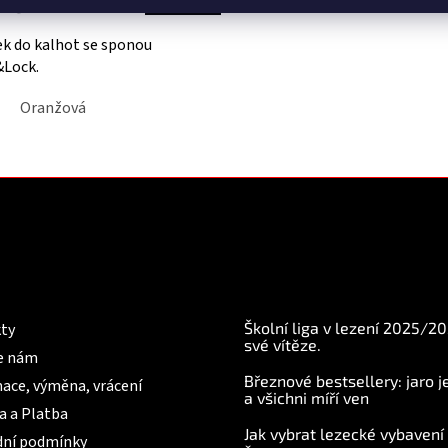
 Kč
k do kalhot se sponou
Lock.
Oranžová
O
v
l
á
d
a
c
í
mace pro Vás
BLOG
p
r
Školní liga v lezení 2025/2
ty
v
své vítěze.
e nám
k
Březnové bestsellery: jaro j
y
ace, výměna, vrácení
a všichni míří ven
v
a a Platba
ý
Jak vybrat lezecké vybavení
p
ní podmínky