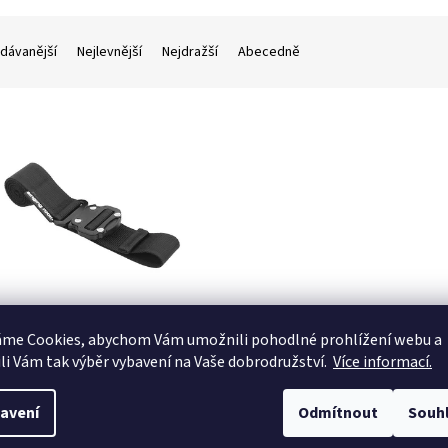
dávanější
Nejlevnější
Nejdražší
Abecedně
ING ROCK Speed - Opasek do
áme Cookies, abychom Vám
umožnili pohodlné prohlížení webu a
t
li Vám tak výběr vybavení na Vaše dobrodružství.
Více informací.
avení
Odmítnout
Souh
 Kč bez DPH
DETAIL