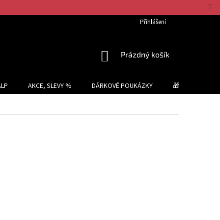
Přihlášení
NÁKUPNÍ
Prázdný košík
KOŠÍK
ALP
AKCE, SLEVY %
DÁRKOVÉ POUKÁZKY
🎁 TIPY NA DÁR