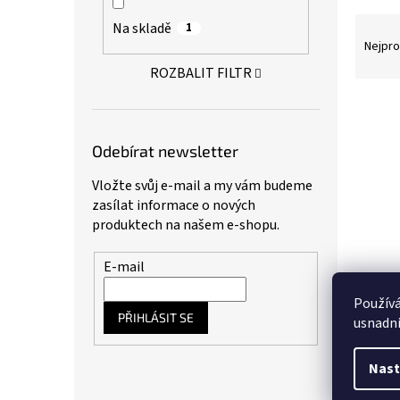
a
Ř
Na skladě
1
n
a
Nejpro
e
z
l
ROZBALIT FILTR
e
n
V
í
ý
p
p
Odebírat newsletter
r
i
o
s
Vložte svůj e-mail a my vám budeme
d
p
zasílat informace o nových
u
r
produktech na našem e-shopu.
k
o
t
d
E-mail
ů
u
SING
k
Použív
kalho
t
PŘIHLÁSIT SE
usnadni
ů
Nast
409,09