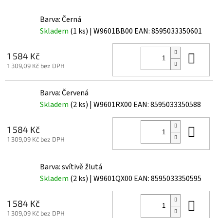
Barva: Černá
Skladem
(1 ks)
| W9601BB00
EAN:
8595033350601
Do 
1 584 Kč
1 309,09 Kč bez DPH
Barva: Červená
Skladem
(2 ks)
| W9601RX00
EAN:
8595033350588
Do 
1 584 Kč
1 309,09 Kč bez DPH
Barva: svítivě žlutá
Skladem
(2 ks)
| W9601QX00
EAN:
8595033350595
Do 
1 584 Kč
1 309,09 Kč bez DPH