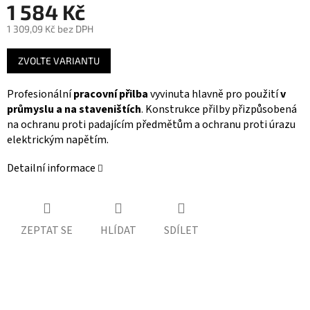
1 584 Kč
1 309,09 Kč bez DPH
Měrná
ZVOLTE VARIANTU
cena:
Profesionální
pracovní přilba
vyvinuta hlavně pro použití
v
průmyslu a na staveništích
. Konstrukce přilby přizpůsobená
na ochranu proti padajícím předmětům a ochranu proti úrazu
elektrickým napětím.
Detailní informace
ZEPTAT SE
HLÍDAT
SDÍLET