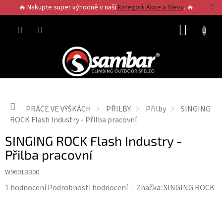
Přejít
🔥 Nakupte super výhodně v naší
kategorii Akce a Slevy
. 🔥
na
obsah
NÁKUP
KOŠÍK
Domů
PRÁCE VE VÝŠKÁCH
PŘILBY
Přilby
SINGING
ROCK Flash Industry - Přilba pracovní
SINGING ROCK Flash Industry -
Přilba pracovní
W9601BB00
Průměrné
1 hodnocení
Podrobnosti hodnocení
Značka:
SINGING ROCK
hodnocení
produktu
je