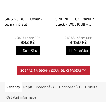
SINGING ROCK Cover -
SINGING ROCK Franklin
ochranný štít
Black - W0010BB -
pracovní sedačka
Průměrné
hodnocení
728,93 Kč bez DPH
2 603,31 Kč bez DPH
882 Kč
3 150 Kč
produktu
je
Do košíku
Do košíku
5,0
z
5
hvězdiček.
ZOBRAZIT VŠECHNY SOUVISEJÍCÍ PRODUKTY
Varianty
Popis
Podobné (4)
Hodnocení (1)
Diskuze
Ostatní informace