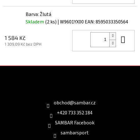
Barva: Žlutá
Skladem
(2 ks)
| W9601YX00
EAN:
8595033350564
Do 
1 584 Kč
1 309,09 Kč bez DPH
Z
á
p
a
Kontakt
t
í
obchod
@
sambar.cz
+420 733 352 184
SAMBAR Facebook
sambarsport