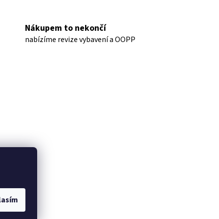
Nákupem to nekončí
nabízíme revize vybavení a OOPP
–24
%
lasím
covač