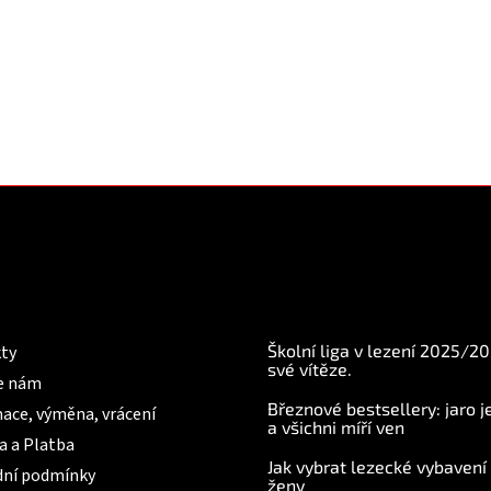
mace pro Vás
BLOG
Školní liga v lezení 2025/2
ty
své vítěze.
e nám
Březnové bestsellery: jaro j
ace, výměna, vrácení
a všichni míří ven
a a Platba
Jak vybrat lezecké vybavení
ní podmínky
ženy