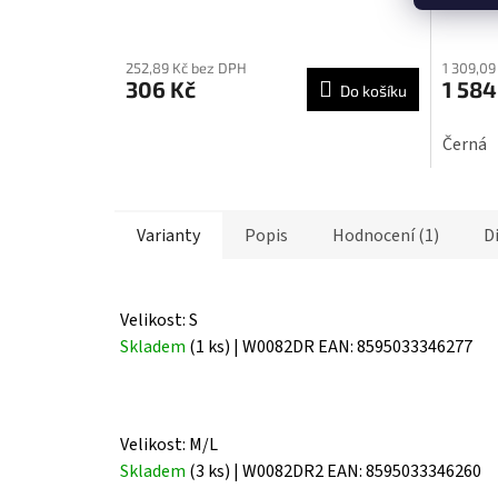
Průměrné
Průmě
hodnocení
hodnoc
252,89 Kč bez DPH
1 309,09
produktu
produk
306 Kč
1 584
Do košíku
je
je
5,0
5,0
Černá
z
z
5
5
hvězdiček.
hvězdič
Varianty
Popis
Hodnocení (1)
D
Velikost: S
Skladem
(1 ks)
| W0082DR
EAN:
8595033346277
Velikost: M/L
Skladem
(3 ks)
| W0082DR2
EAN:
8595033346260