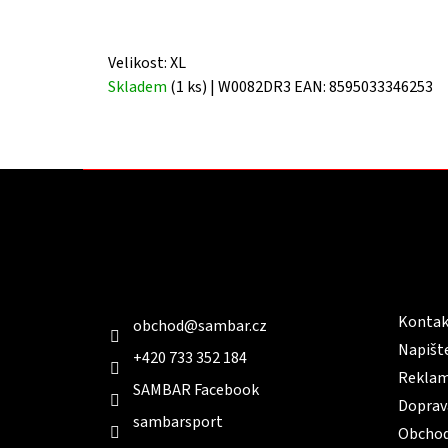
Velikost: XL
Skladem
(1 ks)
| W0082DR3
EAN:
8595033346253
Z
á
p
a
t
Kontakt
Infor
í
Kontak
obchod
@
sambar.cz
Napišt
+420 733 352 184
Reklam
SAMBAR Facebook
Doprav
sambarsport
Obchod