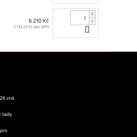
6 210 Kč
5 132,23 Kč bez DPH
Do košíku
Instagram
026 zná
e tady
 pro