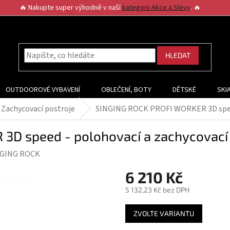
🔥 Nakupte super výhodně v naší
kategorii Akce a Slevy
. 🔥
HLEDAT
OUTDOOROVÉ VYBAVENÍ
OBLEČENÍ, BOTY
DĚTSKÉ
SKI
Zachycovací postroje
SINGING ROCK PROFI WORKER 3D speed
D speed - polohovací a zachycovací 
NGING ROCK
6 210 Kč
5 132,23 Kč bez DPH
Měrná
ZVOLTE VARIANTU
cena: