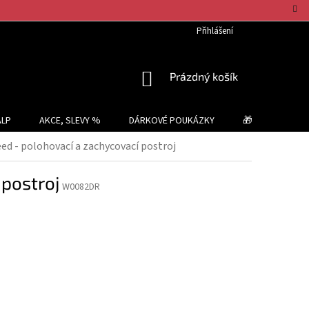
Přihlášení
NÁKUPNÍ
Prázdný košík
KOŠÍK
ALP
AKCE, SLEVY %
DÁRKOVÉ POUKÁZKY
🎁 TIPY NA DÁR
 - polohovací a zachycovací postroj
postroj
W0082DR