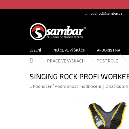
Přejít
na
obchod@sambar.cz
obsah
LEZENÍ
PRÁCE VE VÝŠKÁCH
ARBORISTIKA
PRÁCE VE VÝŠKÁCH
POSTROJE
Domů
SINGING ROCK PROFI WORKER 3
Průměrné
1 hodnocení
Podrobnosti hodnocení
Značka:
SI
hodnocení
produktu
je
5,0
z
5