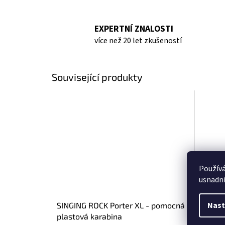
EXPERTNÍ ZNALOSTI
více než 20 let zkušeností
Související produkty
Použív
usnadni
Nast
SINGING ROCK Porter XL - pomocná
SINGIN
plastová karabina
Přilba 