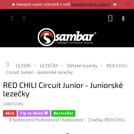
Přejít
🔥 Nakupte super výhodně v naší
kategorii Akce a Slevy
. 🔥
na
obsah
NÁKUP
KOŠÍK
Domů
LEZENÍ
LEZEČKY
Dětské lezečky
RED CHILI
Circuit Junior - Juniorské lezečky
RED CHILI Circuit Junior - Juniorské
lezečky
143872/UK1
Akce
Tip na dárek 🎁
Bestseller
Průměrné
8 hodnocení
Podrobnosti hodnocení
Značka:
RED CHILI
hodnocení
produktu