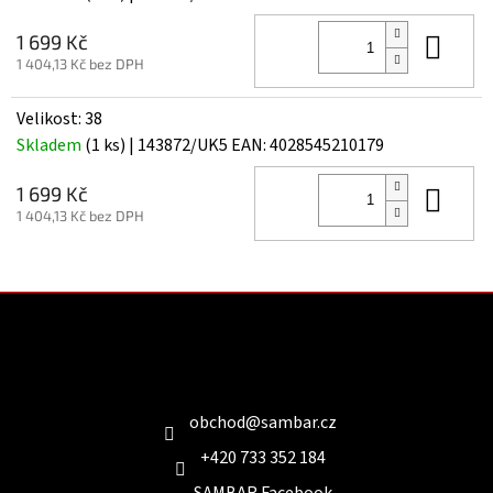
Do 
1 699 Kč
1 404,13 Kč bez DPH
Velikost: 38
Skladem
(1 ks)
| 143872/UK5
EAN:
4028545210179
Do 
1 699 Kč
1 404,13 Kč bez DPH
Z
á
p
a
Kontakt
t
í
obchod
@
sambar.cz
+420 733 352 184
SAMBAR Facebook