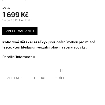
–5 %
1 699 Kč
1 404,13 Kč bez DPH
Měrná
ZVOLTE VARIANTU
cena:
Pohodlné dětské lezečky -
jsou ideální volbou pro mladé
lezce, kteří hledají univerzální obuv na stěnu i do skal.
Detailní informace
ZEPTAT SE
HLÍDAT
SDÍLET