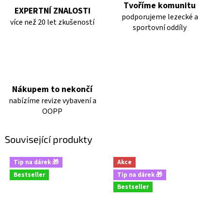
Tvoříme komunitu
EXPERTNÍ ZNALOSTI
podporujeme lezecké a
více než 20 let zkušeností
sportovní oddíly
Nákupem to nekončí
nabízíme revize vybavení a
OOPP
Související produkty
Tip na dárek 🎁
Akce
Bestseller
Tip na dárek 🎁
Bestseller