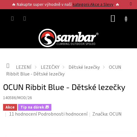
Přejít
🔥 Nakupte super výhodně v naší
kategorii Akce a Slevy
. 🔥
na
obsah
NÁKUP
KOŠÍK
Domů
LEZENÍ
LEZEČKY
Dětské lezečky
OCUN
Ribbit Blue - Dětské lezečky
OCUN Ribbit Blue - Dětské lezečky
140586/MOD/26
Akce
Tip na dárek 🎁
Průměrné
11 hodnocení
Podrobnosti hodnocení
Značka:
OCUN
hodnocení
produktu
je