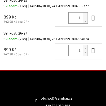
Velikost: 24-25
Skladem
(1 ks)
| 140586/MOD/24
EAN:
8591804655777
Do 
899 Kč
742,98 Kč bez DPH
Velikost: 26-27
Skladem
(2 ks)
| 140586/MOD/26
EAN:
8591804654824
Do 
899 Kč
742,98 Kč bez DPH
Z
á
p
a
Kontakt
t
í
obchod
@
sambar.cz