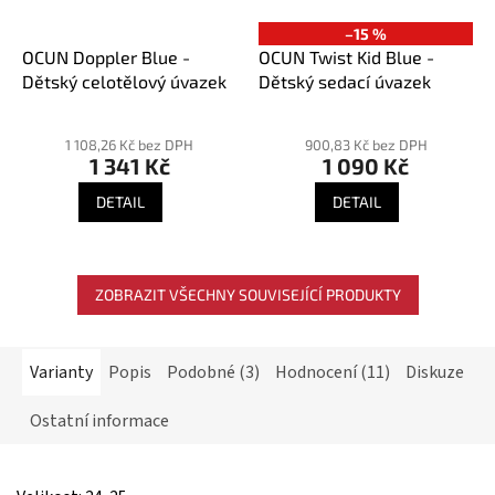
–15 %
OCUN Doppler Blue -
OCUN Twist Kid Blue -
Dětský celotělový úvazek
Dětský sedací úvazek
Průměrné
Průměrné
hodnocení
hodnocení
1 108,26 Kč bez DPH
900,83 Kč bez DPH
1 341 Kč
1 090 Kč
produktu
produktu
je
je
DETAIL
DETAIL
5,0
4,1
z
z
5
5
hvězdiček.
hvězdiček.
ZOBRAZIT VŠECHNY SOUVISEJÍCÍ PRODUKTY
Varianty
Popis
Podobné (3)
Hodnocení (11)
Diskuze
Ostatní informace