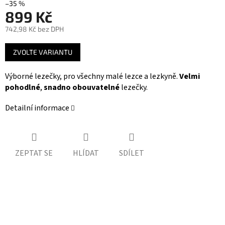
–35 %
899 Kč
742,98 Kč bez DPH
Měrná
ZVOLTE VARIANTU
cena:
Výborné lezečky, pro všechny malé lezce a lezkyně.
Velmi
pohodlné
,
snadno obouvatelné
lezečky.
Detailní informace
ZEPTAT SE
HLÍDAT
SDÍLET